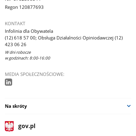
Regon 120877693
KONTAKT
Infolinia dla Obywatela
(12) 618 57 00; Obsługa Działalności Opiniodawczej (12)
423 06 26
W dni robocze
w godzinach: 8:00-16:00
MEDIA SPOŁECZNOŚCIOWE:
Na skróty
stopka
Strona
gov.pl
gov.pl
główna