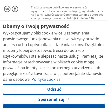
Treści tekstowe publikowane w serwisie (z
wyłączeniem treści audiowizualnych), są udostępniane
na licencji typu Creative Commons: uznanie autorstwa
- na tych samych warunkach 4.0 (CC BY-SA 4.0).
Materiały audiowizualne, w tym zdjęcia, materiały
Dbamy o Twoją prywatność
audio i wideo, są udostępniane na licencji typu
Creative Commons: uznanie autorstwa użycie
Wykorzystujemy pliki cookie w celu zapewnienia
niekomercyjne - bez utworów zależnych 4.0 (CC BY-
NC-ND 4.0), o ile nie jest to stwierdzone inaczej.
prawidłowego funkcjonowania naszej witryny oraz do
analizy ruchu i optymalizacji działania strony. Dzięki nim
możemy lepiej dostosować treści do potrzeb
użytkowników i stale ulepszać nasze usługi. Pamiętaj, że
informacje przechowywane w plikach cookie mogą
pozwalać na identyfikację konkretnego urządzenia lub
przeglądarki użytkownika, a więc potencjalnie stanowić
dane osobowe.
Polityka cookies
Odrzuć
Spersonalizuj