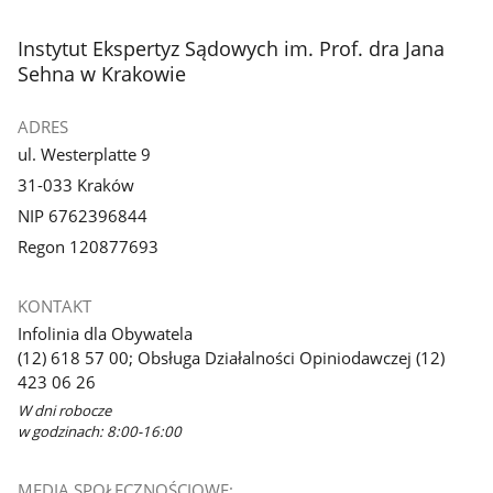
1
2
z
z
stopka
Instytut Ekspertyz Sądowych im. Prof. dra Jana
galerii.
galerii.
Sehna w Krakowie
ADRES
ul. Westerplatte 9
31-033 Kraków
NIP 6762396844
Regon 120877693
KONTAKT
Infolinia dla Obywatela
(12) 618 57 00; Obsługa Działalności Opiniodawczej (12)
423 06 26
W dni robocze
w godzinach: 8:00-16:00
MEDIA SPOŁECZNOŚCIOWE: