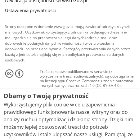
Deklaracja dostępności serwisu Gov.pl
Ustawienia prywatności
Strony dostępne w domenie www.gov.pl mogą zawierać adresy skrzynek
mailowych. Użytkownik korzystający z odnośnika będącego adresem e-
mail zgadza się na przetwarzanie jego danych (adres e-mail oraz
dobrowolnie podanych danych w wiadomości) w celu przesłania
odpowiedzi na przesłane pytania. Szczegóły przetwarzania danych przez
każdą z jednostek znajdują się w ich politykach przetwarzania danych
osobowych.
Treści tekstowe publikowane w serwisie (z
wyłączeniem treści audiowizualnych), są udostępniane
na licencji typu Creative Commons: uznanie autorstwa
- na tych samych warunkach 4.0 (CC BY-SA 4.0).
Materiały audiowizualne, w tym zdjęcia, materiały
Dbamy o Twoją prywatność
audio i wideo, są udostępniane na licencji typu
Creative Commons: uznanie autorstwa użycie
Wykorzystujemy pliki cookie w celu zapewnienia
niekomercyjne - bez utworów zależnych 4.0 (CC BY-
NC-ND 4.0), o ile nie jest to stwierdzone inaczej.
prawidłowego funkcjonowania naszej witryny oraz do
analizy ruchu i optymalizacji działania strony. Dzięki nim
możemy lepiej dostosować treści do potrzeb
użytkowników i stale ulepszać nasze usługi. Pamiętaj, że