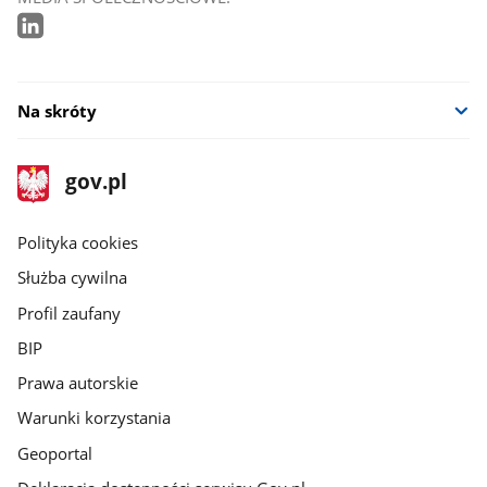
Na skróty
stopka
Strona
gov.pl
gov.pl
główna
gov.pl
Polityka cookies
Służba cywilna
Profil zaufany
BIP
Prawa autorskie
Warunki korzystania
Geoportal