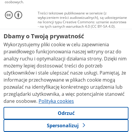
osobowych.
Treści tekstowe publikowane w serwisie (z
wyłączeniem treści audiowizualnych), są udostępniane
na licencji typu Creative Commons: uznanie autorstwa
- na tych samych warunkach 4.0 (CC BY-SA 4.0).
Materiały audiowizualne, w tym zdjęcia, materiały
Dbamy o Twoją prywatność
audio i wideo, są udostępniane na licencji typu
Creative Commons: uznanie autorstwa użycie
Wykorzystujemy pliki cookie w celu zapewnienia
niekomercyjne - bez utworów zależnych 4.0 (CC BY-
NC-ND 4.0), o ile nie jest to stwierdzone inaczej.
prawidłowego funkcjonowania naszej witryny oraz do
analizy ruchu i optymalizacji działania strony. Dzięki nim
możemy lepiej dostosować treści do potrzeb
użytkowników i stale ulepszać nasze usługi. Pamiętaj, że
informacje przechowywane w plikach cookie mogą
pozwalać na identyfikację konkretnego urządzenia lub
przeglądarki użytkownika, a więc potencjalnie stanowić
dane osobowe.
Polityka cookies
Odrzuć
Spersonalizuj