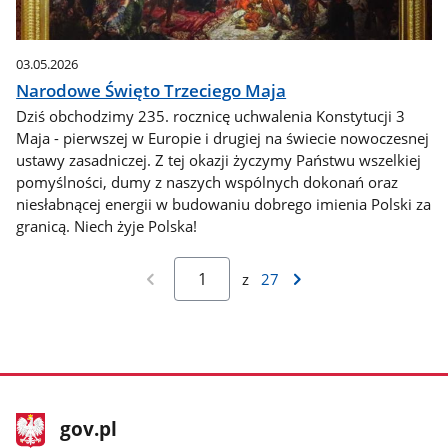
03.05.2026
Narodowe Święto Trzeciego Maja
Dziś obchodzimy 235. rocznicę uchwalenia Konstytucji 3
Maja - pierwszej w Europie i drugiej na świecie nowoczesnej
ustawy zasadniczej. Z tej okazji życzymy Państwu wszelkiej
pomyślności, dumy z naszych wspólnych dokonań oraz
niesłabnącej energii w budowaniu dobrego imienia Polski za
granicą. Niech żyje Polska!
z
27
stopka
Strona
gov.pl
gov.pl