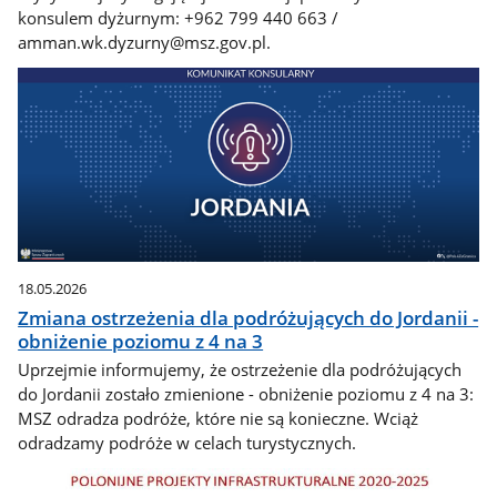
konsulem dyżurnym: +962 799 440 663 /
amman.wk.dyzurny@msz.gov.pl.
18.05.2026
Zmiana ostrzeżenia dla podróżujących do Jordanii -
obniżenie poziomu z 4 na 3
Uprzejmie informujemy, że ostrzeżenie dla podróżujących
do Jordanii zostało zmienione - obniżenie poziomu z 4 na 3:
MSZ odradza podróże, które nie są konieczne. Wciąż
odradzamy podróże w celach turystycznych.