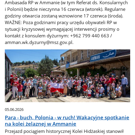
Ambasada RP w Ammanie (w tym Referat ds. Konsularnych
i Polonii) będzie nieczynna 16 czerwca (wtorek). Regularne
godziny otwarcia zostaną wznowione 17 czerwca (środa).
WAŻNE: Poza godzinami pracy urzędu obywateli RP w
sytuacji kryzysowej wymagającej interwencji prosimy o
kontakt z konsulem dyżurnym: +962 799 440 663 /
amman.wk.dyzurny@msz.gov.pl.
05.06.2026
Para - buch, Polonia - w ruch! Wakacyjne spotkanie
na kolei żelaznej w Ammanie
Przejazd pociągiem historycznej Kolei Hidżaskiej stanowił