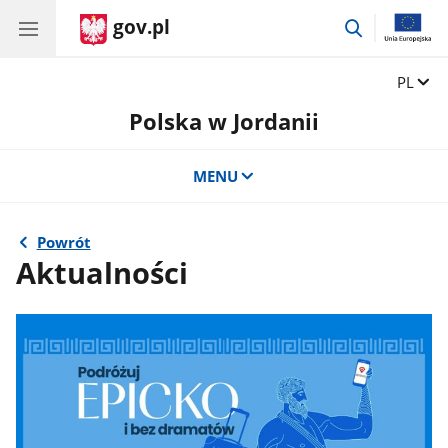
gov.pl
przejdź
do
wyszukiwar
Zmień 
PL
Polska w Jordanii
MENU
Powrót
Aktualności