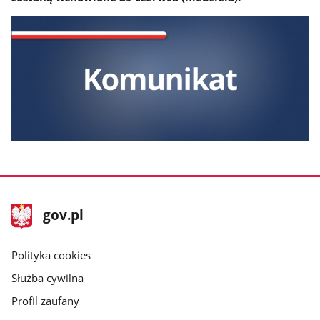
stopka
Strona
gov.pl
gov.pl
główna
gov.pl
Polityka cookies
Służba cywilna
Profil zaufany