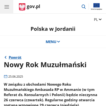
gov.pl
przejdź
do
wyszukiwar
Zmień 
PL
Polska w Jordanii
MENU
Powrót
Nowy Rok Muzułmański
25.06.2025
W związku z obchodami Nowego Roku
Muzułmańskiego Ambasada RP w Ammanie (w tym
Referat ds. Konsularnych i Polonii) będzie nieczynna
26 czerwca (czwartek). Regularne godziny otwarcia
zostaną wznowione 29 czerwca (niedziela).