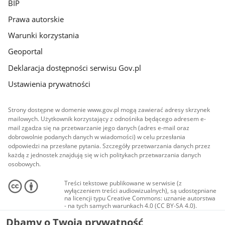
BIP
Prawa autorskie
Warunki korzystania
Geoportal
Deklaracja dostępności serwisu Gov.pl
Ustawienia prywatności
Strony dostępne w domenie www.gov.pl mogą zawierać adresy skrzynek
mailowych. Użytkownik korzystający z odnośnika będącego adresem e-
mail zgadza się na przetwarzanie jego danych (adres e-mail oraz
dobrowolnie podanych danych w wiadomości) w celu przesłania
odpowiedzi na przesłane pytania. Szczegóły przetwarzania danych przez
każdą z jednostek znajdują się w ich politykach przetwarzania danych
osobowych.
Treści tekstowe publikowane w serwisie (z
wyłączeniem treści audiowizualnych), są udostępniane
na licencji typu Creative Commons: uznanie autorstwa
- na tych samych warunkach 4.0 (CC BY-SA 4.0).
Materiały audiowizualne, w tym zdjęcia, materiały
Dbamy o Twoją prywatność
audio i wideo, są udostępniane na licencji typu