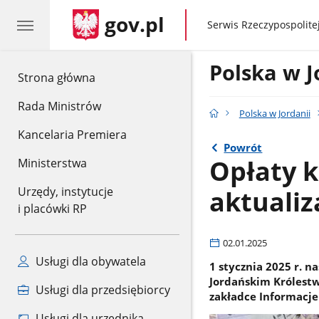
gov.pl
gov.pl
Serwis Rzeczypospolitej
Polska w J
gov.pl
Strona główna
Rada Ministrów
Polska w Jordanii
Kancelaria Premiera
Powrót
Opłaty k
Ministerstwa
aktualiz
Urzędy, instytucje
i placówki RP
02.01.2025
Usługi dla obywatela
1 stycznia 2025 r. 
Jordańskim Królestw
Usługi dla przedsiębiorcy
zakładce Informacje
Usługi dla urzędnika