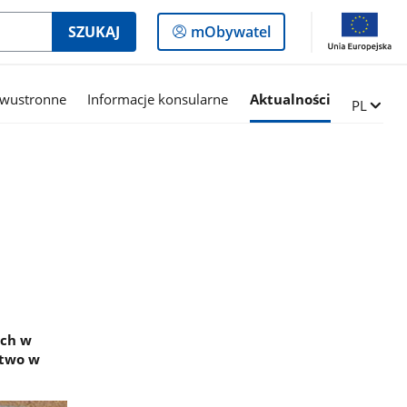
Logowanie
SZUKAJ
mObywatel
do
panelu
dwustronne
Informacje konsularne
Aktualności
Zmień ję
PL
ych w
stwo w