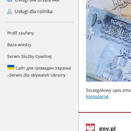
Usługi dla rolnika
Profil zaufany
Baza wiedzy
Serwis Służby Cywilnej
Сайт для громадян України
–
Serwis dla obywateli Ukrainy
Szczegółowy opis zmia
konsularne
.
stopka
Strona
gov.pl