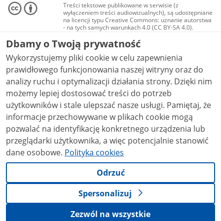
Treści tekstowe publikowane w serwisie (z
wyłączeniem treści audiowizualnych), są udostępniane
na licencji typu Creative Commons: uznanie autorstwa
- na tych samych warunkach 4.0 (CC BY-SA 4.0).
Materiały audiowizualne, w tym zdjęcia, materiały
Dbamy o Twoją prywatność
audio i wideo, są udostępniane na licencji typu
Creative Commons: uznanie autorstwa użycie
Wykorzystujemy pliki cookie w celu zapewnienia
niekomercyjne - bez utworów zależnych 4.0 (CC BY-
NC-ND 4.0), o ile nie jest to stwierdzone inaczej.
prawidłowego funkcjonowania naszej witryny oraz do
analizy ruchu i optymalizacji działania strony. Dzięki nim
możemy lepiej dostosować treści do potrzeb
użytkowników i stale ulepszać nasze usługi. Pamiętaj, że
informacje przechowywane w plikach cookie mogą
pozwalać na identyfikację konkretnego urządzenia lub
przeglądarki użytkownika, a więc potencjalnie stanowić
dane osobowe.
Polityka cookies
Odrzuć
Spersonalizuj
Zezwól na wszystkie