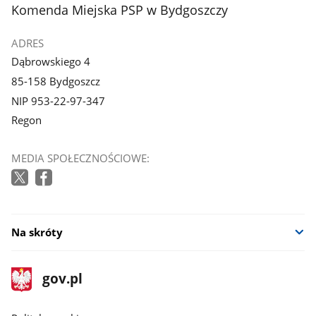
z
z
stopka
Komenda Miejska PSP w Bydgoszczy
galerii.
galerii.
ADRES
Dąbrowskiego 4
85-158 Bydgoszcz
NIP 953-22-97-347
Regon
MEDIA SPOŁECZNOŚCIOWE:
Na skróty
stopka
Strona
gov.pl
gov.pl
główna
gov.pl