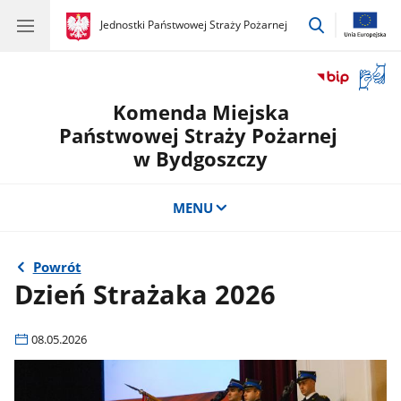
przejdź
gov.pl
Jednostki Państwowej Straży Pożarnej
gov.pl
Jednostki
do
Państwowej
wyszukiwar
Straży
Otwór
Pożarnej
okno
Komenda Miejska
z
tłuma
Państwowej Straży Pożarnej
języka
w Bydgoszczy
migow
MENU
Powrót
Dzień Strażaka 2026
08.05.2026