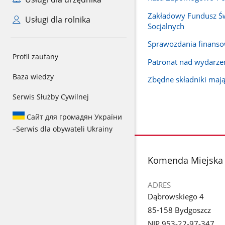
Zakładowy Fundusz Ś
Usługi dla rolnika
Socjalnych
Sprawozdania finans
Profil zaufany
Patronat nad wydarz
Baza wiedzy
Zbędne składniki maj
Serwis Służby Cywilnej
Сайт для громадян України
–
Serwis dla obywateli Ukrainy
stopka
Komenda Miejska 
ADRES
Dąbrowskiego 4
85-158 Bydgoszcz
NIP 953-22-97-347