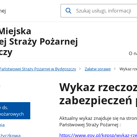
nej
Miejska
j Straży Pożarnej
czy
O n
aństwowej Straży Pożarnej w Bydgoszczy
Załatw sprawę
Wykaz rz
Wykaz rzeczo
e
zabezpieczeń
 ds.
wpożarowych
Aktualny wykaz znajduje się na stro
Państwowej Straży Pożarnej :
ia
https://www.gov.pl/kgpsp/wykaz-r
życzkowa