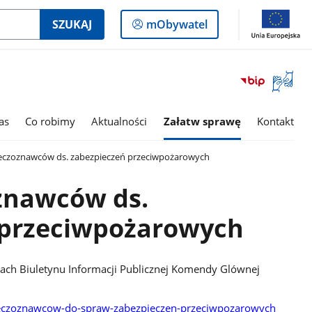
Logowanie
SZUKAJ
mObywatel
do
panelu
Otwórz
okno
z
tłumac
as
Co robimy
Aktualności
Załatw sprawę
Kontakt
języka
migowe
eczoznawców ds. zabezpieczeń przeciwpożarowych
znawców ds.
 przeciwpożarowych
nach Biuletynu Informacji Publicznej Komendy Glównej
zeczoznawcow-do-spraw-zabezpieczen-przeciwpozarowych