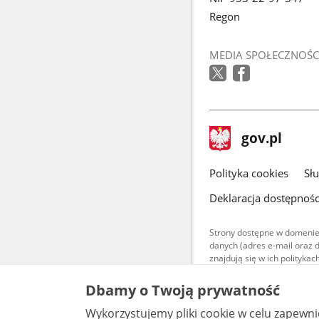
Regon
MEDIA SPOŁECZNOŚC
stopka
Strona
gov.pl
gov.pl
główna
gov.pl
Polityka cookies
Sł
Deklaracja dostępnośc
Strony dostępne w domenie
danych (adres e-mail oraz 
znajdują się w ich polityk
Treści teksto
Dbamy o Twoją prywatność
udostępniane
warunkach 4.0
Wykorzystujemy pliki cookie w celu zapewn
są udostępni