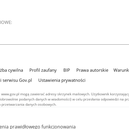
IOWE:
użba cywilna
Profil zaufany
BIP
Prawa autorskie
Warunki
i serwisu Gov.pl
Ustawienia prywatności
 www.gov.pl mogą zawierać adresy skrzynek mailowych. Użytkownik korzystający
dobrowolnie podanych danych w wiadomości) w celu przesłania odpowiedzi na prz
ach przetwarzania danych osobowych.
we publikowane w serwisie (z wyłączeniem treści audiowizualnych), są
 na licencji typu Creative Commons: uznanie autorstwa - na tych samych
 (CC BY-SA 4.0). Materiały audiowizualne, w tym zdjęcia, materiały audio i wideo
ienia prawidłowego funkcjonowania
ane na licencji typu Creative Commons: uznanie autorstwa użycie niekomercyjne 