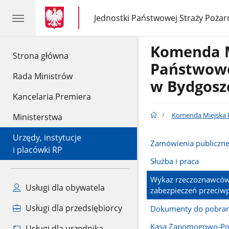
gov.pl
gov.pl
Jednostki Państwowej Straży Pożar
gov.pl
Jednostki
Państwowej
Straży
Komenda 
Pożarnej
gov.pl
Strona główna
Państwowe
Rada Ministrów
w Bydgosz
Kancelaria Premiera
Komenda Miejska P
Ministerstwa
Urzędy, instytucje
Zamówienia publiczn
i placówki RP
Służba i praca
Wykaz rzeczoznawców
Usługi dla obywatela
zabezpieczeń przeci
Usługi dla przedsiębiorcy
Dokumenty do pobran
Kasa Zapomogowo-Po
Usługi dla urzędnika