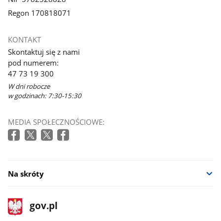
Regon 170818071
KONTAKT
Skontaktuj się z nami
pod numerem:
47 73 19 300
W dni robocze
w godzinach: 7:30-15:30
MEDIA SPOŁECZNOŚCIOWE:
Na skróty
stopka
Strona
gov.pl
gov.pl
główna