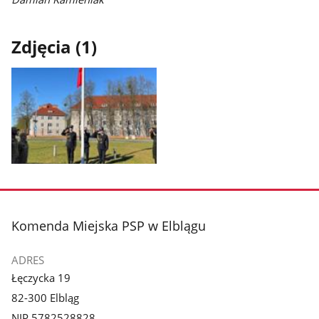
Zdjęcia (1)
Pokaż
zdjęcie
1
z
stopka
Komenda Miejska PSP w Elblągu
galerii.
ADRES
Łęczycka 19
82-300 Elbląg
NIP 5782528828