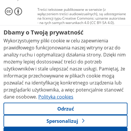
Treści tekstowe publikowane w serwisie (z
wyłączeniem treści audiowizualnych), są udostępniane
na licencji typu Creative Commons: uznanie autorstwa
- na tych samych warunkach 4.0 (CC BY-SA 4.0).
Materiały audiowizualne, w tym zdjęcia, materiały
Dbamy o Twoją prywatność
audio i wideo, są udostępniane na licencji typu
Creative Commons: uznanie autorstwa użycie
Wykorzystujemy pliki cookie w celu zapewnienia
niekomercyjne - bez utworów zależnych 4.0 (CC BY-
NC-ND 4.0), o ile nie jest to stwierdzone inaczej.
prawidłowego funkcjonowania naszej witryny oraz do
analizy ruchu i optymalizacji działania strony. Dzięki nim
możemy lepiej dostosować treści do potrzeb
użytkowników i stale ulepszać nasze usługi. Pamiętaj, że
informacje przechowywane w plikach cookie mogą
pozwalać na identyfikację konkretnego urządzenia lub
przeglądarki użytkownika, a więc potencjalnie stanowić
dane osobowe.
Polityka cookies
Odrzuć
Spersonalizuj