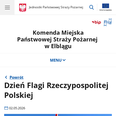
przejdź
gov.pl
Jednostki Państwowej Straży Pożarnej
gov.pl
Jednostki
do
Państwowej
wyszukiwar
Straży
Otwór
Pożarnej
okno
Komenda Miejska
z
tłuma
Państwowej Straży Pożarnej
języka
w Elblągu
migow
MENU
Powrót
Dzień Flagi Rzeczypospolitej
Polskiej
02.05.2026