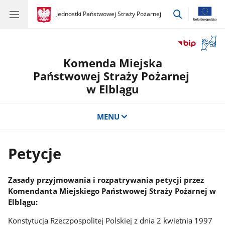
przejdź
gov.pl
Jednostki Państwowej Straży Pożarnej
gov.pl
Jednostki
do
Państwowej
wyszukiwar
Straży
Otwór
Pożarnej
okno
Komenda Miejska
z
tłuma
Państwowej Straży Pożarnej
języka
w Elblągu
migow
MENU
Petycje
Zasady przyjmowania i rozpatrywania petycji przez
Komendanta Miejskiego Państwowej Straży Pożarnej w
Elblągu:
Konstytucja Rzeczpospolitej Polskiej z dnia 2 kwietnia 1997