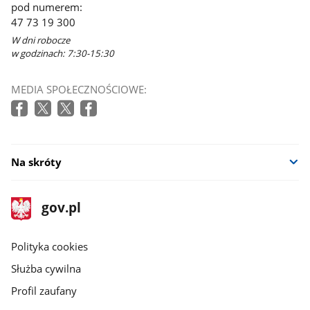
pod numerem:
47 73 19 300
W dni robocze
w godzinach: 7:30-15:30
MEDIA SPOŁECZNOŚCIOWE:
Na skróty
stopka
Strona
gov.pl
gov.pl
główna
gov.pl
Polityka cookies
Służba cywilna
Profil zaufany