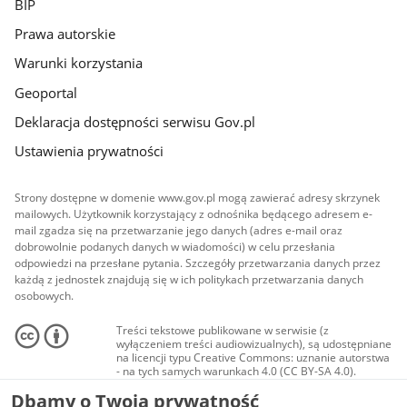
BIP
Prawa autorskie
Warunki korzystania
Geoportal
Deklaracja dostępności serwisu Gov.pl
Ustawienia prywatności
Strony dostępne w domenie www.gov.pl mogą zawierać adresy skrzynek
mailowych. Użytkownik korzystający z odnośnika będącego adresem e-
mail zgadza się na przetwarzanie jego danych (adres e-mail oraz
dobrowolnie podanych danych w wiadomości) w celu przesłania
odpowiedzi na przesłane pytania. Szczegóły przetwarzania danych przez
każdą z jednostek znajdują się w ich politykach przetwarzania danych
osobowych.
Treści tekstowe publikowane w serwisie (z
wyłączeniem treści audiowizualnych), są udostępniane
na licencji typu Creative Commons: uznanie autorstwa
- na tych samych warunkach 4.0 (CC BY-SA 4.0).
Materiały audiowizualne, w tym zdjęcia, materiały
Dbamy o Twoją prywatność
audio i wideo, są udostępniane na licencji typu