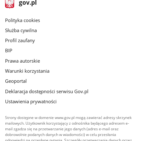
stopka
Strona
gov.pl
gov.pl
główna
gov.pl
Polityka cookies
Służba cywilna
Profil zaufany
BIP
Prawa autorskie
Warunki korzystania
Geoportal
Deklaracja dostępności serwisu Gov.pl
Ustawienia prywatności
Strony dostępne w domenie www.gov.pl mogą zawierać adresy skrzynek
mailowych. Użytkownik korzystający z odnośnika będącego adresem e-
mail zgadza się na przetwarzanie jego danych (adres e-mail oraz
dobrowolnie podanych danych w wiadomości) w celu przesłania
odpowiedzi na przesłane pytania. Szczegóły przetwarzania danych przez