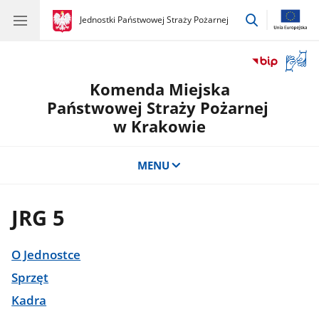
przejdź
gov.pl
Jednostki Państwowej Straży Pożarnej
gov.pl
Jednostki
do
Państwowej
wyszukiwar
Straży
Otwór
Pożarnej
okno
Komenda Miejska
z
tłuma
Państwowej Straży Pożarnej
języka
w Krakowie
migow
MENU
JRG 5
O Jednostce
Sprzęt
Kadra