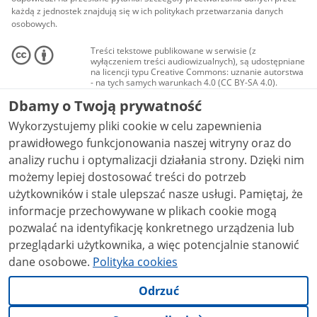
każdą z jednostek znajdują się w ich politykach przetwarzania danych
osobowych.
Treści tekstowe publikowane w serwisie (z
wyłączeniem treści audiowizualnych), są udostępniane
na licencji typu Creative Commons: uznanie autorstwa
- na tych samych warunkach 4.0 (CC BY-SA 4.0).
Materiały audiowizualne, w tym zdjęcia, materiały
Dbamy o Twoją prywatność
audio i wideo, są udostępniane na licencji typu
Creative Commons: uznanie autorstwa użycie
Wykorzystujemy pliki cookie w celu zapewnienia
niekomercyjne - bez utworów zależnych 4.0 (CC BY-
NC-ND 4.0), o ile nie jest to stwierdzone inaczej.
prawidłowego funkcjonowania naszej witryny oraz do
analizy ruchu i optymalizacji działania strony. Dzięki nim
możemy lepiej dostosować treści do potrzeb
użytkowników i stale ulepszać nasze usługi. Pamiętaj, że
informacje przechowywane w plikach cookie mogą
pozwalać na identyfikację konkretnego urządzenia lub
przeglądarki użytkownika, a więc potencjalnie stanowić
dane osobowe.
Polityka cookies
Odrzuć