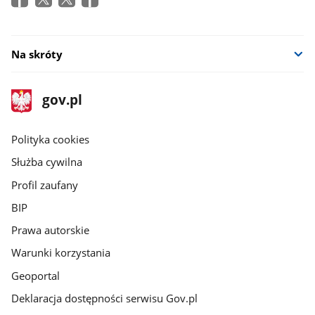
Na skróty
stopka
Strona
gov.pl
gov.pl
główna
gov.pl
Polityka cookies
Służba cywilna
Profil zaufany
BIP
Prawa autorskie
Warunki korzystania
Geoportal
Deklaracja dostępności serwisu Gov.pl