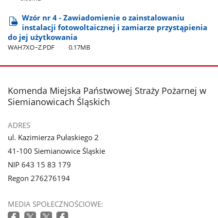
Wzór nr 4 - Zawiadomienie o zainstalowaniu
instalacji fotowoltaicznej i zamiarze przystąpienia
do jej użytkowania
WAH7XO~Z.PDF
0.17MB
stopka
Komenda Miejska Państwowej Straży Pożarnej w
Siemianowicach Śląskich
ADRES
ul. Kazimierza Pułaskiego 2
41-100 Siemianowice Śląskie
NIP 643 15 83 179
Regon 276276194
MEDIA SPOŁECZNOŚCIOWE: