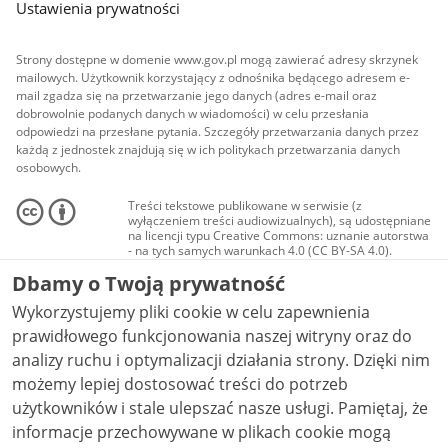
Ustawienia prywatności
Strony dostępne w domenie www.gov.pl mogą zawierać adresy skrzynek
mailowych. Użytkownik korzystający z odnośnika będącego adresem e-
mail zgadza się na przetwarzanie jego danych (adres e-mail oraz
dobrowolnie podanych danych w wiadomości) w celu przesłania
odpowiedzi na przesłane pytania. Szczegóły przetwarzania danych przez
każdą z jednostek znajdują się w ich politykach przetwarzania danych
osobowych.
Treści tekstowe publikowane w serwisie (z
wyłączeniem treści audiowizualnych), są udostępniane
na licencji typu Creative Commons: uznanie autorstwa
- na tych samych warunkach 4.0 (CC BY-SA 4.0).
Materiały audiowizualne, w tym zdjęcia, materiały
Dbamy o Twoją prywatność
audio i wideo, są udostępniane na licencji typu
Creative Commons: uznanie autorstwa użycie
Wykorzystujemy pliki cookie w celu zapewnienia
niekomercyjne - bez utworów zależnych 4.0 (CC BY-
NC-ND 4.0), o ile nie jest to stwierdzone inaczej.
prawidłowego funkcjonowania naszej witryny oraz do
analizy ruchu i optymalizacji działania strony. Dzięki nim
możemy lepiej dostosować treści do potrzeb
użytkowników i stale ulepszać nasze usługi. Pamiętaj, że
informacje przechowywane w plikach cookie mogą