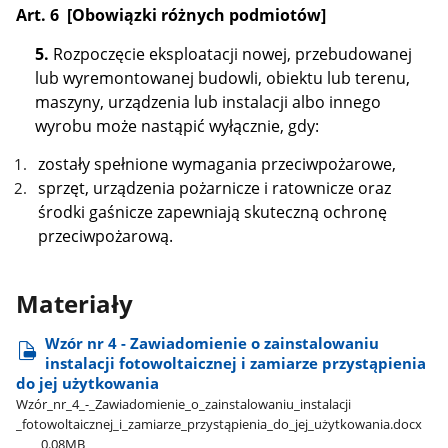
Art. 6 [Obowiązki różnych podmiotów]
5.
Rozpoczęcie eksploatacji nowej, przebudowanej
lub wyremontowanej budowli, obiektu lub terenu,
maszyny, urządzenia lub instalacji albo innego
wyrobu może nastąpić wyłącznie, gdy:
zostały spełnione wymagania przeciwpożarowe,
sprzęt, urządzenia pożarnicze i ratownicze oraz
środki gaśnicze zapewniają skuteczną ochronę
przeciwpożarową.
Materiały
Wzór nr 4 - Zawiadomienie o zainstalowaniu
instalacji fotowoltaicznej i zamiarze przystąpienia
do jej użytkowania
Wzór​_nr​_4​_-​_Zawiadomienie​_o​_zainstalowaniu​_instalacji​
_fotowoltaicznej​_i​_zamiarze​_przystąpienia​_do​_jej​_użytkowania.docx
0.08MB