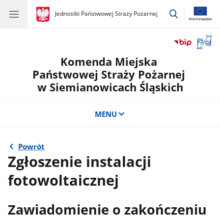
przejdź
gov.pl
Jednostki Państwowej Straży Pożarnej
gov.pl
Jednostki
do
Państwowej
wyszukiwar
Straży
Otwór
Pożarnej
okno
Komenda Miejska
z
tłuma
Państwowej Straży Pożarnej
języka
w Siemianowicach Śląskich
migow
MENU
Powrót
Zgłoszenie instalacji
fotowoltaicznej
Zawiadomienie o zakończeniu