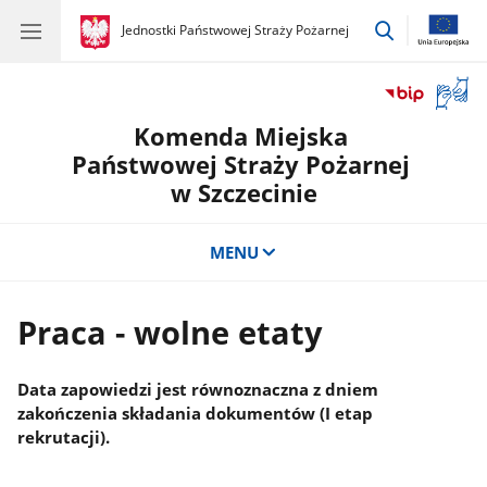
przejdź
gov.pl
Jednostki Państwowej Straży Pożarnej
gov.pl
Jednostki
do
Państwowej
wyszukiwar
Straży
Otwór
Pożarnej
okno
Komenda Miejska
z
tłuma
Państwowej Straży Pożarnej
języka
w Szczecinie
migow
MENU
Praca - wolne etaty
Data zapowiedzi jest równoznaczna z dniem
zakończenia składania dokumentów (I etap
rekrutacji).