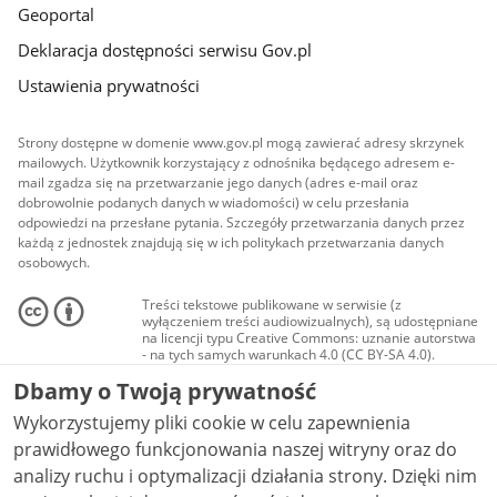
Geoportal
Deklaracja dostępności serwisu Gov.pl
Ustawienia prywatności
Strony dostępne w domenie www.gov.pl mogą zawierać adresy skrzynek
mailowych. Użytkownik korzystający z odnośnika będącego adresem e-
mail zgadza się na przetwarzanie jego danych (adres e-mail oraz
dobrowolnie podanych danych w wiadomości) w celu przesłania
odpowiedzi na przesłane pytania. Szczegóły przetwarzania danych przez
każdą z jednostek znajdują się w ich politykach przetwarzania danych
osobowych.
Treści tekstowe publikowane w serwisie (z
wyłączeniem treści audiowizualnych), są udostępniane
na licencji typu Creative Commons: uznanie autorstwa
- na tych samych warunkach 4.0 (CC BY-SA 4.0).
Materiały audiowizualne, w tym zdjęcia, materiały
Dbamy o Twoją prywatność
audio i wideo, są udostępniane na licencji typu
Creative Commons: uznanie autorstwa użycie
Wykorzystujemy pliki cookie w celu zapewnienia
niekomercyjne - bez utworów zależnych 4.0 (CC BY-
NC-ND 4.0), o ile nie jest to stwierdzone inaczej.
prawidłowego funkcjonowania naszej witryny oraz do
analizy ruchu i optymalizacji działania strony. Dzięki nim