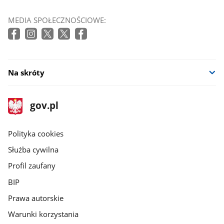
MEDIA SPOŁECZNOŚCIOWE:
Na skróty
stopka
Strona
gov.pl
gov.pl
główna
gov.pl
Polityka cookies
Służba cywilna
Profil zaufany
BIP
Prawa autorskie
Warunki korzystania