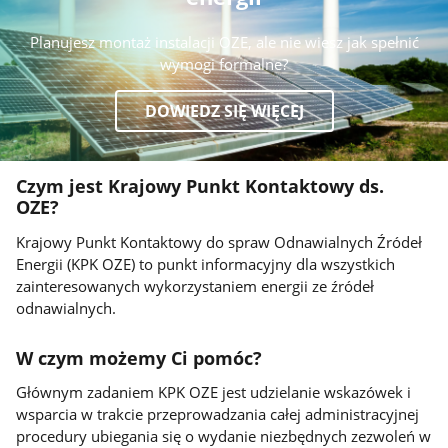
Planujesz montaż instalacji OZE, ale nie wiesz jak spełnić
wymogi formalne?
DOWIEDZ SIĘ WIĘCEJ
Czym jest Krajowy Punkt Kontaktowy ds.
OZE?
Krajowy Punkt Kontaktowy do spraw Odnawialnych Źródeł
Energii (KPK OZE) to punkt informacyjny dla wszystkich
zainteresowanych wykorzystaniem energii ze źródeł
odnawialnych.
W czym możemy Ci pomóc?
Głównym zadaniem KPK OZE jest udzielanie wskazówek i
wsparcia w trakcie przeprowadzania całej administracyjnej
procedury ubiegania się o wydanie niezbędnych zezwoleń w