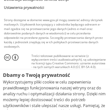
Ustawienia prywatności
Strony dostępne w domenie www.gov.pl mogą zawierać adresy skrzynek
mailowych. Użytkownik korzystający z odnośnika będącego adresem e-
mail zgadza się na przetwarzanie jego danych (adres e-mail oraz
dobrowolnie podanych danych w wiadomości) w celu przesłania
odpowiedzi na przesłane pytania. Szczegóły przetwarzania danych przez
każdą z jednostek znajdują się w ich politykach przetwarzania danych
osobowych.
Treści tekstowe publikowane w serwisie (z
wyłączeniem treści audiowizualnych), są udostępniane
na licencji typu Creative Commons: uznanie autorstwa
- na tych samych warunkach 4.0 (CC BY-SA 4.0).
Materiały audiowizualne, w tym zdjęcia, materiały
Dbamy o Twoją prywatność
audio i wideo, są udostępniane na licencji typu
Creative Commons: uznanie autorstwa użycie
Wykorzystujemy pliki cookie w celu zapewnienia
niekomercyjne - bez utworów zależnych 4.0 (CC BY-
NC-ND 4.0), o ile nie jest to stwierdzone inaczej.
prawidłowego funkcjonowania naszej witryny oraz do
analizy ruchu i optymalizacji działania strony. Dzięki nim
możemy lepiej dostosować treści do potrzeb
użytkowników i stale ulepszać nasze usługi. Pamiętaj, że