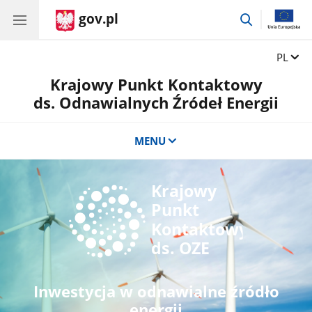
gov.pl
przejdź
do
wyszukiwar
Zmień 
PL
Krajowy Punkt Kontaktowy
ds. Odnawialnych Źródeł Energii
MENU
Inwestycja w odnawialne źródło
energii