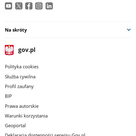
Na skróty
stopka
Strona
gov.pl
główna
gov.pl
gov.pl
Polityka cookies
Służba cywilna
Profil zaufany
BIP
Prawa autorskie
Warunki korzystania
Geoportal
Deklaracja dostępności serwisu Gov.pl