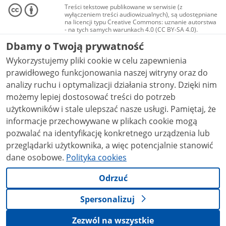
Treści tekstowe publikowane w serwisie (z
wyłączeniem treści audiowizualnych), są udostępniane
na licencji typu Creative Commons: uznanie autorstwa
- na tych samych warunkach 4.0 (CC BY-SA 4.0).
Materiały audiowizualne, w tym zdjęcia, materiały
Dbamy o Twoją prywatność
audio i wideo, są udostępniane na licencji typu
Creative Commons: uznanie autorstwa użycie
Wykorzystujemy pliki cookie w celu zapewnienia
niekomercyjne - bez utworów zależnych 4.0 (CC BY-
NC-ND 4.0), o ile nie jest to stwierdzone inaczej.
prawidłowego funkcjonowania naszej witryny oraz do
analizy ruchu i optymalizacji działania strony. Dzięki nim
możemy lepiej dostosować treści do potrzeb
użytkowników i stale ulepszać nasze usługi. Pamiętaj, że
informacje przechowywane w plikach cookie mogą
pozwalać na identyfikację konkretnego urządzenia lub
przeglądarki użytkownika, a więc potencjalnie stanowić
dane osobowe.
Polityka cookies
Odrzuć
Spersonalizuj
Zezwól na wszystkie