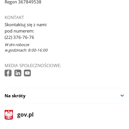
Regon 367849538
KONTAKT
Skontaktuj się z nami
pod numerem:
(22) 376-76-76
W dni robocze
w godzinach: 8:00-16:00
MEDIA SPOŁECZNOŚCIOWE:
Na skróty
stopka
Strona
gov.pl
gov.pl
główna