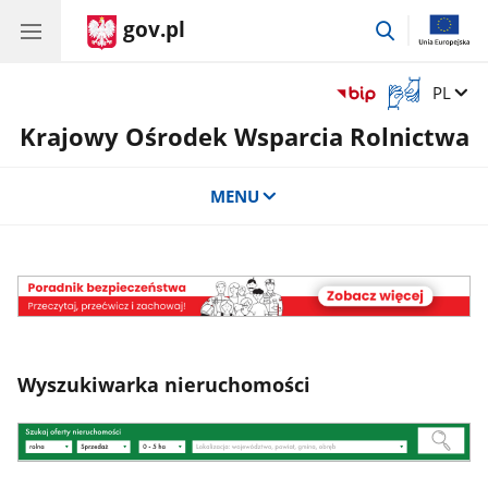
gov.pl
przejdź
do
wyszukiwar
Otwórz
Zmień 
PL
okno
Krajowy Ośrodek Wsparcia Rolnictwa
z
tłumaczem
języka
MENU
migowego
Wyszukiwarka nieruchomości