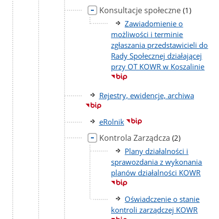
Konsultacje społeczne
liczba
(1)
podstron
Zawiadomienie o
możliwości i terminie
zgłaszania przedstawicieli do
Rady Społecznej działającej
przy OT KOWR w Koszalinie
Rejestry, ewidencje, archiwa
eRolnik
Kontrola Zarządcza
liczba
(2)
podstron
Plany działalności i
sprawozdania z wykonania
planów działalności KOWR
Oświadczenie o stanie
kontroli zarządczej KOWR