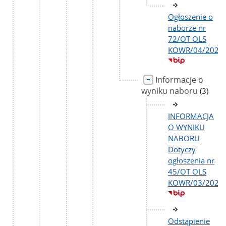
Ogłoszenie o
naborze nr
72/OT OLS
KOWR/04/2026
Informacje o
wyniku naboru
liczba
(3)
podstr
INFORMACJA
O WYNIKU
NABORU
Dotyczy
ogłoszenia nr
45/OT OLS
KOWR/03/2026
Odstąpienie