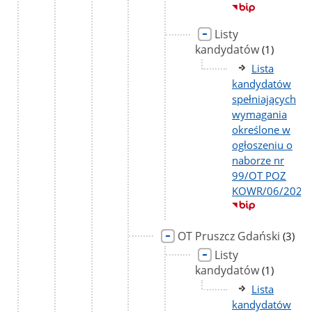
Listy
kandydatów
liczba
(1)
podstron
Lista
kandydatów
spełniających
wymagania
określone w
ogłoszeniu o
naborze nr
99/OT POZ
KOWR/06/2026
OT Pruszcz Gdański
liczba
(3)
podst
Listy
kandydatów
liczba
(1)
podstron
Lista
kandydatów