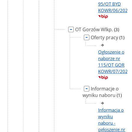
95/OT BYD
KOWR/06/2026
OT Gorzów Wlkp.
liczba
(3)
podstro
Oferty pracy
liczba
(1)
podst
Ogłoszenie o
naborze nr
115/OT GOR
KOWR/07/2026
Informacje o
wyniku naboru
liczba
(1)
podstr
Informacja o
wyniku
naboru -
ogłoszenie nr