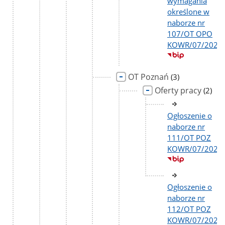
wymagania
określone w
naborze nr
107/OT OPO
KOWR/07/2026
OT Poznań
liczba
(3)
podstron
Oferty pracy
liczba
(2)
podst
Ogłoszenie o
naborze nr
111/OT POZ
KOWR/07/2026
Ogłoszenie o
naborze nr
112/OT POZ
KOWR/07/2026