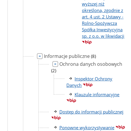
wyższej niż
określona, zgodnie z
art. 4 ust. 2 Ustawy -
Rolno-Spożywcza
Spółka Inwestycyjna
sp. z o.o. w likwidacji
Informacje publiczne
liczba
(8)
podstron
Ochrona danych osobowych
licz
pod
(2)
Inspektor Ochrony
Danych
Klauzule informacyjne
Dostęp do informacji publicznej
Ponowne wykorzystywanie