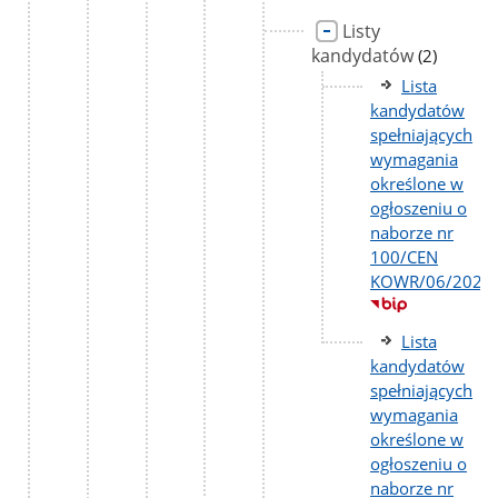
Listy
kandydatów
liczba
(2)
podstron
Lista
kandydatów
spełniających
wymagania
określone w
ogłoszeniu o
naborze nr
100/CEN
KOWR/06/2026
Lista
kandydatów
spełniających
wymagania
określone w
ogłoszeniu o
naborze nr