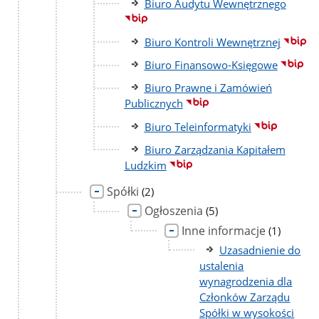
Biuro Audytu Wewnętrznego
Biuro Kontroli Wewnętrznej
Biuro Finansowo-Księgowe
Biuro Prawne i Zamówień
Publicznych
Biuro Teleinformatyki
Biuro Zarządzania Kapitałem
Ludzkim
Spółki
liczba
(2)
podstron
Ogłoszenia
liczba
(5)
podstron
Inne informacje
liczba
(1)
podstron
Uzasadnienie do
ustalenia
wynagrodzenia dla
Członków Zarządu
Spółki w wysokości