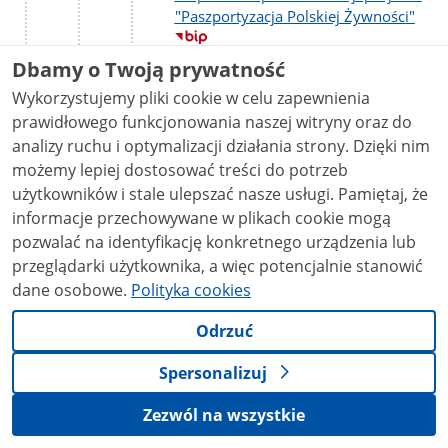
"Paszportyzacja Polskiej Żywności"
Dbamy o Twoją prywatność
Zarządzenie nr 49/2021/Z
zmieniające Zarządzenie nr
Wykorzystujemy pliki cookie w celu zapewnienia
102/2021/Z w sprawie
prawidłowego funkcjonowania naszej witryny oraz do
wprowadzenia "Warunków
analizy ruchu i optymalizacji działania strony. Dzięki nim
monitorowania i nadzoru nad
możemy lepiej dostosować treści do potrzeb
uprawą tytoniu oraz produkcją i
użytkowników i stale ulepszać nasze usługi. Pamiętaj, że
zbyciem surowca tytoniowego"
informacje przechowywane w plikach cookie mogą
Zarządzenie nr 130/2021/Z w
pozwalać na identyfikację konkretnego urządzenia lub
sprawie wprowadzenia "Regulaminu
przeglądarki użytkownika, a więc potencjalnie stanowić
Serwisu Polska Smakuje"
dane osobowe.
Polityka cookies
Zarządzenie nr 150/2021/Z
Odrzuć
zmieniające zarządzenie nr
27/2021/Z w sprawie powołania
Spersonalizuj
zespołu do spraw realizacji projektu
„Paszportyzacja Polskiej Żywności”
Zezwól na wszystkie