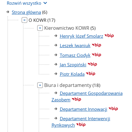
Rozwiń wszystko
liczba
Strona główna
(6)
podstron
liczba
O KOWR
(17)
podstron
Kierownictwo KOWR
liczba
(5)
podstron
Henryk Józef Smolarz
Leszek Iwaniuk
Tomasz Ciodyk
Jan Szopiński
Piotr Kolada
Biura i departamenty
liczba
(18)
podstron
Departament Gospodarowania
Zasobem
Departament Innowacji
Departament Interwencji
Rynkowych