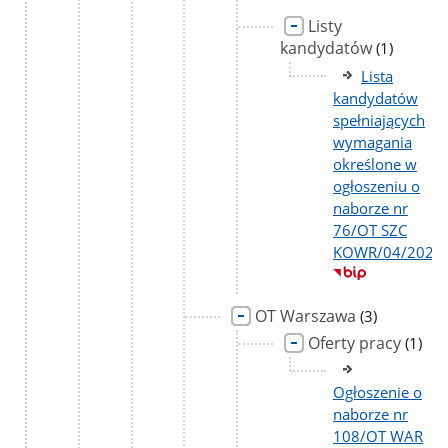
Listy
kandydatów
liczba
(1)
podstron
Lista
kandydatów
spełniających
wymagania
określone w
ogłoszeniu o
naborze nr
76/OT SZC
KOWR/04/2026
OT Warszawa
liczba
(3)
podstron
Oferty pracy
liczba
(1)
podst
Ogłoszenie o
naborze nr
108/OT WAR