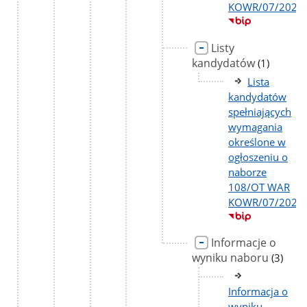
KOWR/07/2026
Listy
kandydatów
liczba
(1)
podstron
Lista
kandydatów
spełniających
wymagania
określone w
ogłoszeniu o
naborze
108/OT WAR
KOWR/07/2026
Informacje o
wyniku naboru
liczba
(3)
podstr
Informacja o
wyniku