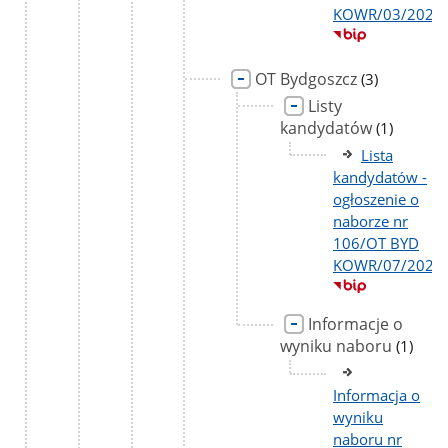
KOWR/03/2026
OT Bydgoszcz
liczba
(3)
podstron
Listy
kandydatów
liczba
(1)
podstron
Lista
kandydatów -
ogłoszenie o
naborze nr
106/OT BYD
KOWR/07/2026
Informacje o
wyniku naboru
liczba
(1)
podstr
Informacja o
wyniku
naboru nr