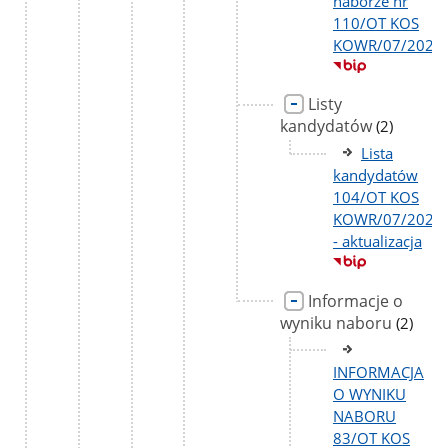
naborze nr
110/OT KOS
KOWR/07/2026
Listy
kandydatów
liczba
(2)
podstron
Lista
kandydatów
104/OT KOS
KOWR/07/2026
- aktualizacja
Informacje o
wyniku naboru
liczba
(2)
podstr
INFORMACJA
O WYNIKU
NABORU
83/OT KOS