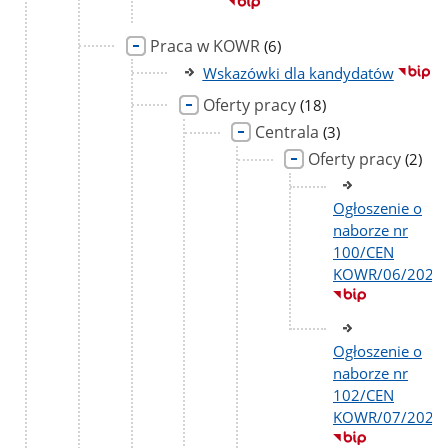
Praca w KOWR
liczba
(6)
podstron
Wskazówki dla kandydatów
Oferty pracy
liczba
(18)
podstron
Centrala
liczba
(3)
podstron
Oferty pracy
liczba
(2)
podst
Ogłoszenie o
naborze nr
100/CEN
KOWR/06/2026
Ogłoszenie o
naborze nr
102/CEN
KOWR/07/2026