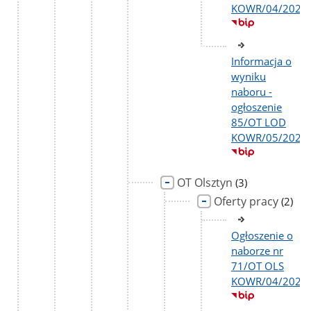
KOWR/04/2026
Informacja o
wyniku
naboru -
ogłoszenie
85/OT LOD
KOWR/05/2026
OT Olsztyn
liczba
(3)
podstron
Oferty pracy
liczba
(2)
podst
Ogłoszenie o
naborze nr
71/OT OLS
KOWR/04/2026