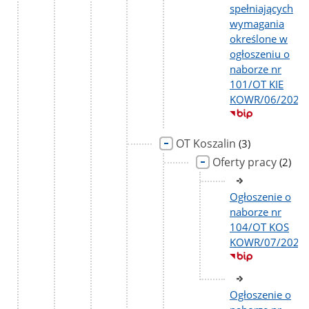
spełniających
wymagania
określone w
ogłoszeniu o
naborze nr
101/OT KIE
KOWR/06/2026
OT Koszalin
liczba
(3)
podstron
Oferty pracy
liczba
(2)
podst
Ogłoszenie o
naborze nr
104/OT KOS
KOWR/07/2026
Ogłoszenie o