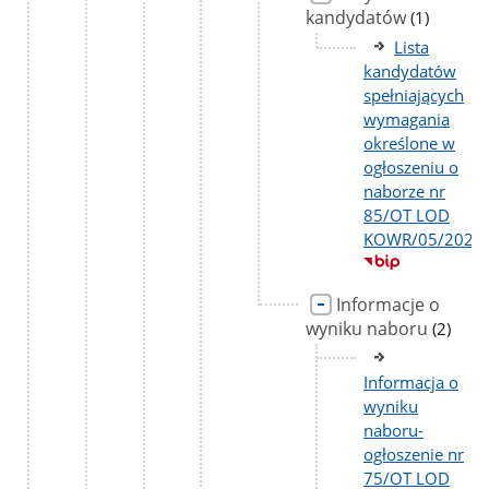
kandydatów
liczba
(1)
podstron
Lista
kandydatów
spełniających
wymagania
określone w
ogłoszeniu o
naborze nr
85/OT LOD
KOWR/05/2026
Informacje o
wyniku naboru
liczba
(2)
podstr
Informacja o
wyniku
naboru-
ogłoszenie nr
75/OT LOD