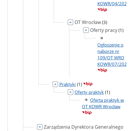
KOWR/04/2026
OT Wrocław
liczba
(3)
podstron
Oferty pracy
liczba
(1)
podst
Ogłoszenie o
naborze nr
109/OT WRO
KOWR/07/2026
liczba
Praktyki
(1)
podstron
liczba
Oferty praktyk
(1)
podstron
Oferta praktyk w
OT KOWR Wrocław
Zarządzenia Dyrektora Generalnego
lic