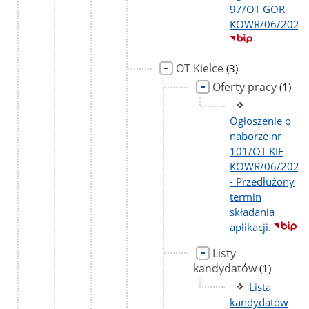
97/OT GOR
KOWR/06/2026
OT Kielce
liczba
(3)
podstron
Oferty pracy
liczba
(1)
podst
Ogłoszenie o
naborze nr
101/OT KIE
KOWR/06/2026
- Przedłużony
termin
składania
aplikacji.
Listy
kandydatów
liczba
(1)
podstron
Lista
kandydatów