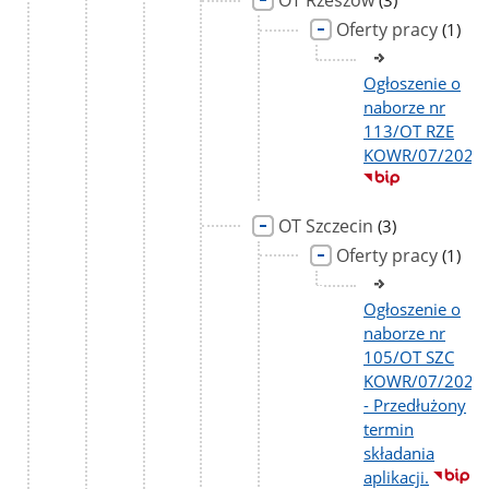
OT Rzeszów
(3)
podstron
Oferty pracy
liczba
(1)
podst
Ogłoszenie o
naborze nr
113/OT RZE
KOWR/07/2026
OT Szczecin
liczba
(3)
podstron
Oferty pracy
liczba
(1)
podst
Ogłoszenie o
naborze nr
105/OT SZC
KOWR/07/2026
- Przedłużony
termin
składania
aplikacji.