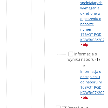
spełniających
wymagania
określone w
ogłoszeniu o
naborze
numer
176/OT PGD
KOWR/08/2025
Informacje o
wyniku naboru
liczba
(1)
podstr
Informacja o
odstąpieniu
od naboru nr
103/OT PGD
KOWR/07/2026
liczba