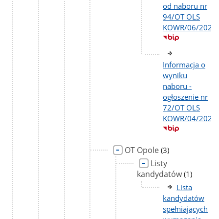
od naboru nr
94/OT OLS
KOWR/06/2026
Informacja o
wyniku
naboru -
ogłoszenie nr
72/OT OLS
KOWR/04/2026
OT Opole
liczba
(3)
podstron
Listy
kandydatów
liczba
(1)
podstron
Lista
kandydatów
spełniających