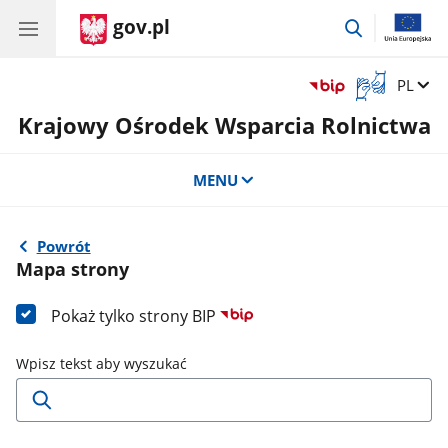
gov.pl
przejdź
do
wyszukiwar
Otwórz
Zmień 
PL
okno
Krajowy Ośrodek Wsparcia Rolnictwa
z
tłumaczem
języka
MENU
migowego
Powrót
Mapa strony
Pokaż tylko strony BIP
Wpisz tekst aby wyszukać