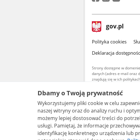
stopka
Strona
gov.pl
gov.pl
główna
gov.pl
Polityka cookies
Sł
Deklaracja dostępnośc
Strony dostępne w domenie
danych (adres e-mail oraz 
znajdują się w ich polityk
Treści teksto
Dbamy o Twoją prywatność
udostępniane
warunkach 4.0
Wykorzystujemy pliki cookie w celu zapewn
są udostępni
bez utworów z
naszej witryny oraz do analizy ruchu i optymalizacj
możemy lepiej dostosować treści do potrzeb
usługi. Pamiętaj, że informacje przechowywane w plikach cookie mogą pozwalać na
identyfikację konkretnego urządzenia lub pr