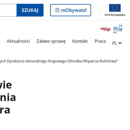
Logowanie
SZUKAJ
mObywatel
do
panelu
Otwórz
okno
z
Aktualności
Załatw sprawę
Kontakt
Praca
Zmień ję
PL
tłumac
języka
migowe
ych Dyrektora Generalnego Krajowego Ośrodka Wsparcia Rolnictwa”
wie
nia
ra