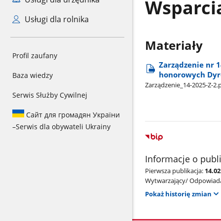
Wsparci
Usługi dla rolnika
Materiały
Profil zaufany
Zarządzenie nr 
honorowych Dyre
Baza wiedzy
Zarządzenie​_14-2025-Z-2.
Serwis Służby Cywilnej
Сайт для громадян України
–
Serwis dla obywateli Ukrainy
Informacje o publ
Pierwsza publikacja:
14.0
Wytwarzający/ Odpowiada
Pokaż historię zmian