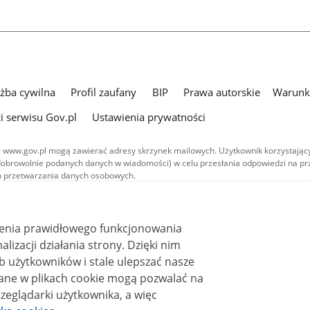
użba cywilna
Profil zaufany
BIP
Prawa autorskie
Warunki
i serwisu Gov.pl
Ustawienia prywatności
 www.gov.pl mogą zawierać adresy skrzynek mailowych. Użytkownik korzystający
dobrowolnie podanych danych w wiadomości) w celu przesłania odpowiedzi na prz
ach przetwarzania danych osobowych.
we publikowane w serwisie (z wyłączeniem treści audiowizualnych), są
 na licencji typu Creative Commons: uznanie autorstwa - na tych samych
 (CC BY-SA 4.0). Materiały audiowizualne, w tym zdjęcia, materiały audio i wideo
ienia prawidłowego funkcjonowania
ane na licencji typu Creative Commons: uznanie autorstwa użycie niekomercyjne 
ależnych 4.0 (CC BY-NC-ND 4.0), o ile nie jest to stwierdzone inaczej.
i działania strony. Dzięki nim
 użytkowników i stale ulepszać nasze
zeglądarki użytkownika, a więc