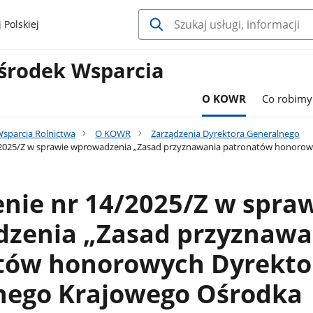
 Polskiej
środek Wsparcia
O KOWR
Co robimy
sparcia Rolnictwa
O KOWR
Zarządzenia Dyrektora Generalnego
/2025/Z w sprawie wprowadzenia „Zasad przyznawania patronatów honorow
nie nr 14/2025/Z w spra
zenia „Zasad przyznawa
tów honorowych Dyrekto
nego Krajowego Ośrodka