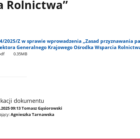
a Rolnictwa”
14/2025/Z w sprawie wprowadzenia „Zasad przyznawania p
ktora Generalnego Krajowego Ośrodka Wsparcia Rolnictw
pdf
0.35MB
ikacji dokumentu
2.2025 09:13 Tomasz Gąsiorowski
jący:
Agnieszka Tarnawska