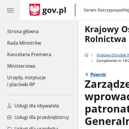
gov.pl
gov.pl
Serwis Rzeczypospolitej
Krajowy O
gov.pl
Strona główna
Rolnictwa
Rada Ministrów
Kancelaria Premiera
Krajowy Ośrodek W
Zarządzenie nr 14
Ministerstwa
Powrót
Urzędy, instytucje
Zarządze
i placówki RP
wprowad
patrona
Usługi dla obywatela
General
Usługi dla przedsiębiorcy
Usługi dla urzędnika