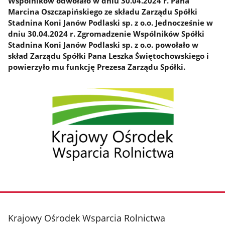
Wspólników odwołało w dniu 30.04.2024 r. Pana
Marcina Oszczapińskiego ze składu Zarządu Spółki
Stadnina Koni Janów Podlaski sp. z o.o. Jednocześnie w
dniu 30.04.2024 r. Zgromadzenie Wspólników Spółki
Stadnina Koni Janów Podlaski sp. z o.o. powołało w
skład Zarządu Spółki Pana Leszka Świętochowskiego i
powierzyło mu funkcję Prezesa Zarządu Spółki.
stopka
Krajowy Ośrodek Wsparcia Rolnictwa