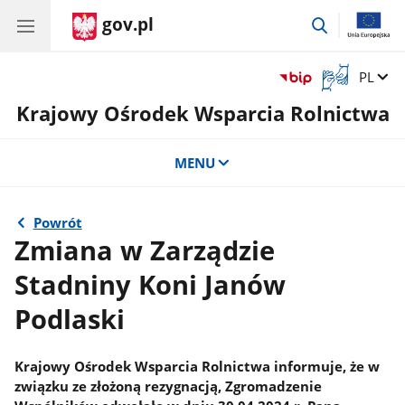
gov.pl
przejdź
do
wyszukiwar
Otwórz
Zmień 
PL
okno
Krajowy Ośrodek Wsparcia Rolnictwa
z
tłumaczem
języka
MENU
migowego
Powrót
Zmiana w Zarządzie
Stadniny Koni Janów
Podlaski
Krajowy Ośrodek Wsparcia Rolnictwa informuje, że w
związku ze złożoną rezygnacją, Zgromadzenie