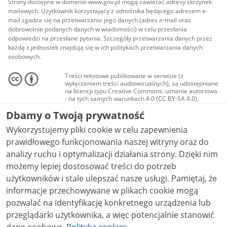
Strony dostępne w domenie www.gov.pl mogą zawierać adresy skrzynek
mailowych. Użytkownik korzystający z odnośnika będącego adresem e-
mail zgadza się na przetwarzanie jego danych (adres e-mail oraz
dobrowolnie podanych danych w wiadomości) w celu przesłania
odpowiedzi na przesłane pytania. Szczegóły przetwarzania danych przez
każdą z jednostek znajdują się w ich politykach przetwarzania danych
osobowych.
Treści tekstowe publikowane w serwisie (z
wyłączeniem treści audiowizualnych), są udostępniane
na licencji typu Creative Commons: uznanie autorstwa
- na tych samych warunkach 4.0 (CC BY-SA 4.0).
Materiały audiowizualne, w tym zdjęcia, materiały
Dbamy o Twoją prywatność
audio i wideo, są udostępniane na licencji typu
Creative Commons: uznanie autorstwa użycie
Wykorzystujemy pliki cookie w celu zapewnienia
niekomercyjne - bez utworów zależnych 4.0 (CC BY-
NC-ND 4.0), o ile nie jest to stwierdzone inaczej.
prawidłowego funkcjonowania naszej witryny oraz do
analizy ruchu i optymalizacji działania strony. Dzięki nim
możemy lepiej dostosować treści do potrzeb
użytkowników i stale ulepszać nasze usługi. Pamiętaj, że
informacje przechowywane w plikach cookie mogą
pozwalać na identyfikację konkretnego urządzenia lub
przeglądarki użytkownika, a więc potencjalnie stanowić