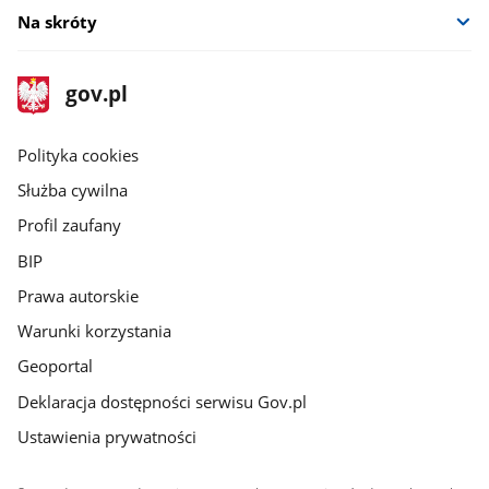
Na skróty
stopka
Strona
gov.pl
gov.pl
główna
gov.pl
Polityka cookies
Służba cywilna
Profil zaufany
BIP
Prawa autorskie
Warunki korzystania
Geoportal
Deklaracja dostępności serwisu Gov.pl
Ustawienia prywatności