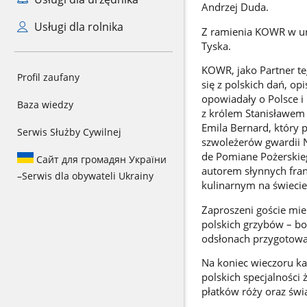
Andrzej Duda.
Usługi dla rolnika
Z ramienia KOWR w ur
Tyska.
KOWR, jako Partner te
Profil zaufany
się z polskich dań, o
opowiadały o Polsce i 
Baza wiedzy
z królem Stanisławem 
Emila Bernard, który 
Serwis Służby Cywilnej
szwoleżerów gwardii N
de Pomiane Pożerskieg
Сайт для громадян України
autorem słynnych fra
–
Serwis dla obywateli Ukrainy
kulinarnym na świecie
Zaproszeni goście miel
polskich grzybów – bo
odsłonach przygotowan
Na koniec wieczoru ka
polskich specjalności 
płatków róży oraz świą