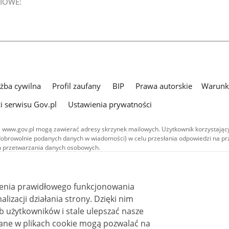
IOWE:
użba cywilna
Profil zaufany
BIP
Prawa autorskie
Warunki
i serwisu Gov.pl
Ustawienia prywatności
 www.gov.pl mogą zawierać adresy skrzynek mailowych. Użytkownik korzystający
dobrowolnie podanych danych w wiadomości) w celu przesłania odpowiedzi na prz
ach przetwarzania danych osobowych.
we publikowane w serwisie (z wyłączeniem treści audiowizualnych), są
 na licencji typu Creative Commons: uznanie autorstwa - na tych samych
 (CC BY-SA 4.0). Materiały audiowizualne, w tym zdjęcia, materiały audio i wideo
ienia prawidłowego funkcjonowania
ane na licencji typu Creative Commons: uznanie autorstwa użycie niekomercyjne 
ależnych 4.0 (CC BY-NC-ND 4.0), o ile nie jest to stwierdzone inaczej.
i działania strony. Dzięki nim
 użytkowników i stale ulepszać nasze