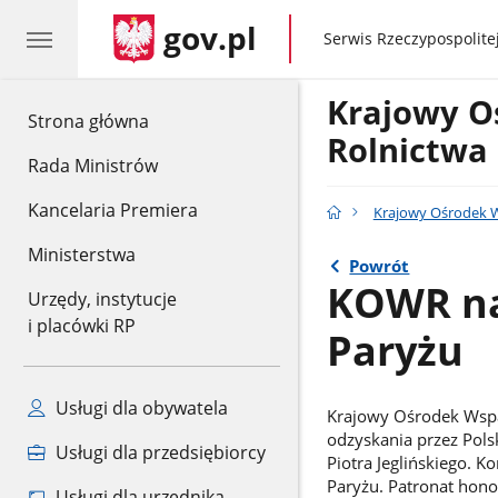
gov.pl
gov.pl
Serwis Rzeczypospolitej
Krajowy O
gov.pl
Strona główna
Rolnictwa
Rada Ministrów
Kancelaria Premiera
Krajowy Ośrodek W
Ministerstwa
Powrót
KOWR na
Urzędy, instytucje
i placówki RP
Paryżu
Usługi dla obywatela
Krajowy Ośrodek Wspa
odzyskania przez Pols
Usługi dla przedsiębiorcy
Piotra Jeglińskiego. K
Paryżu. Patronat hono
Usługi dla urzędnika