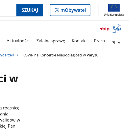
Logowanie
SZUKAJ
mObywatel
do
panelu
Otwórz
okno
z
Aktualności
Załatw sprawę
Kontakt
Praca
Zmień ję
PL
tłumac
języka
wydarzeń
KOWR na Koncercie Niepodległości w Paryżu
migowe
ci w
ą rocznicę
kania
nwalidów w
kiej Pan