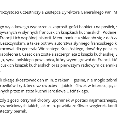
oczystości uczestniczyła Zastępca Dyrektora Generalnego Pani 
go wyjątkowego wydarzenia, zaprosił gości bankietu na posiłek, 
pisywanych w słynnych francuskich książkach kucharskich. Podan
Francji i ich wspólnej historii. Menu bankietu składało się z dań 
Leszczyńskim, a także potraw autorstwa słynnego francuskiego 
pracował dla generała Wincentego Krasińskiego, dowódcy polskie
apoleona I. Część dań została zaczerpnięta z książki kucharskiej
o, syna polskiego powstańca, który wyemigrował do Francji, któ
ncuskich książek kucharskich oraz pierwszym radiowym dziennik
.
i okazję skosztować dań m.in. z rakami i gęsiną, nie mogło zabra
rowików i rydzów oraz owoców - jabłek i śliwek w interesującyc
ych przez mistrza kuchni Jarosława Uścińskiego.
żdy z gości otrzymał drobny upominek w postaci najsmaczniejsz
żywnościowych takich, jak m.in. powidła ze śliwek węgierek, konfi
teczny piernik.