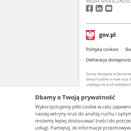
MEDIA SPOŁECZNOŚC
stopka
Strona
gov.pl
gov.pl
główna
gov.pl
Polityka cookies
Sł
Deklaracja dostępnośc
Strony dostępne w domenie
danych (adres e-mail oraz 
znajdują się w ich polityk
Treści teksto
Dbamy o Twoją prywatność
udostępniane
warunkach 4.0
Wykorzystujemy pliki cookie w celu zapewn
są udostępni
bez utworów z
naszej witryny oraz do analizy ruchu i optymalizacj
możemy lepiej dostosować treści do potrzeb
usługi. Pamiętaj, że informacje przechowywane w plikach cookie mogą pozwalać na