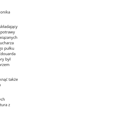
Monika
składający
e potrawy
związanych
kucharza
go pułku
 Edouarda
ry był
arzem
knąć także
h
ych
tura z