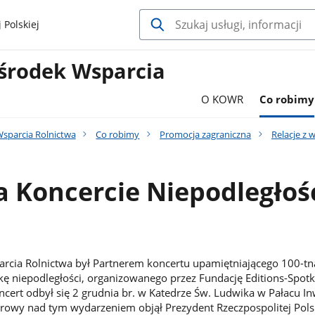
 Polskiej
środek Wsparcia
O KOWR
Co robimy
sparcia Rolnictwa
Co robimy
Promocja zagraniczna
Relacje z 
 Koncercie Niepodległoś
rcia Rolnictwa był Partnerem koncertu upamiętniającego 100-tn
kę niepodległości, organizowanego przez Fundację Editions-Spot
oncert odbył się 2 grudnia br. w Katedrze Św. Ludwika w Pałacu I
rowy nad tym wydarzeniem objął Prezydent Rzeczpospolitej Pols