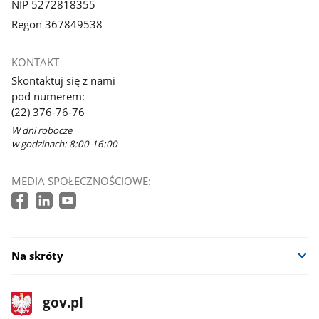
NIP 5272818355
Regon 367849538
KONTAKT
Skontaktuj się z nami
pod numerem:
(22) 376-76-76
W dni robocze
w godzinach: 8:00-16:00
MEDIA SPOŁECZNOŚCIOWE:
Na skróty
stopka
Strona
gov.pl
gov.pl