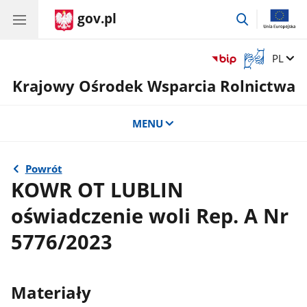
gov.pl
przejdź
do
wyszukiwar
Otwórz
Zmień 
PL
okno
Krajowy Ośrodek Wsparcia Rolnictwa
z
tłumaczem
języka
MENU
migowego
Powrót
KOWR OT LUBLIN
oświadczenie woli Rep. A Nr
5776/2023
Materiały