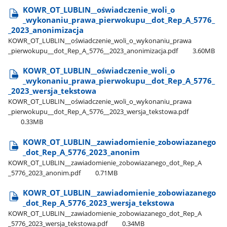
KOWR​_OT​_LUBLIN​_​_oświadczenie​_woli​_o​
_wykonaniu​_prawa​_pierwokupu​_​_dot​_Rep​_A​_5776​_​
_2023​_anonimizacja
KOWR​_OT​_LUBLIN​_​_oświadczenie​_woli​_o​_wykonaniu​_prawa​
_pierwokupu​_​_dot​_Rep​_A​_5776​_​_2023​_anonimizacja.pdf
3.60MB
KOWR​_OT​_LUBLIN​_​_oświadczenie​_woli​_o​
_wykonaniu​_prawa​_pierwokupu​_​_dot​_Rep​_A​_5776​_​
_2023​_wersja​_tekstowa
KOWR​_OT​_LUBLIN​_​_oświadczenie​_woli​_o​_wykonaniu​_prawa​
_pierwokupu​_​_dot​_Rep​_A​_5776​_​_2023​_wersja​_tekstowa.pdf
0.33MB
KOWR​_OT​_LUBLIN​_​_zawiadomienie​_zobowiazanego​
_dot​_Rep​_A​_5776​_2023​_anonim
KOWR​_OT​_LUBLIN​_​_zawiadomienie​_zobowiazanego​_dot​_Rep​_A​
_5776​_2023​_anonim.pdf
0.71MB
KOWR​_OT​_LUBLIN​_​_zawiadomienie​_zobowiazanego​
_dot​_Rep​_A​_5776​_2023​_wersja​_tekstowa
KOWR​_OT​_LUBLIN​_​_zawiadomienie​_zobowiazanego​_dot​_Rep​_A​
_5776​_2023​_wersja​_tekstowa.pdf
0.34MB