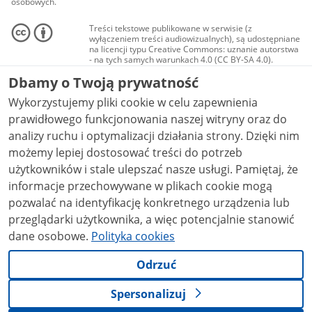
osobowych.
Treści tekstowe publikowane w serwisie (z
wyłączeniem treści audiowizualnych), są udostępniane
na licencji typu Creative Commons: uznanie autorstwa
- na tych samych warunkach 4.0 (CC BY-SA 4.0).
Materiały audiowizualne, w tym zdjęcia, materiały
Dbamy o Twoją prywatność
audio i wideo, są udostępniane na licencji typu
Creative Commons: uznanie autorstwa użycie
Wykorzystujemy pliki cookie w celu zapewnienia
niekomercyjne - bez utworów zależnych 4.0 (CC BY-
NC-ND 4.0), o ile nie jest to stwierdzone inaczej.
prawidłowego funkcjonowania naszej witryny oraz do
analizy ruchu i optymalizacji działania strony. Dzięki nim
możemy lepiej dostosować treści do potrzeb
użytkowników i stale ulepszać nasze usługi. Pamiętaj, że
informacje przechowywane w plikach cookie mogą
pozwalać na identyfikację konkretnego urządzenia lub
przeglądarki użytkownika, a więc potencjalnie stanowić
dane osobowe.
Polityka cookies
Odrzuć
Spersonalizuj