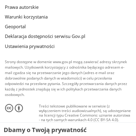
Prawa autorskie
Warunki korzystania
Geoportal
Deklaracja dostępności serwisu Gov.pl
Ustawienia prywatności
Strony dostępne w domenie www.gov.pl mogą zawierać adresy skrzynek
mailowych. Użytkownik korzystający z odnośnika będącego adresem e-
mail zgadza się na przetwarzanie jego danych (adres e-mail oraz
dobrowolnie podanych danych w wiadomości) w celu przesłania
odpowiedzi na przesłane pytania. Szczegóły przetwarzania danych przez
każdą z jednostek znajdują się w ich politykach przetwarzania danych
osobowych.
Treści tekstowe publikowane w serwisie (z
wyłączeniem treści audiowizualnych), są udostępniane
na licencji typu Creative Commons: uznanie autorstwa
- na tych samych warunkach 4.0 (CC BY-SA 4.0).
Materiały audiowizualne, w tym zdjęcia, materiały
Dbamy o Twoją prywatność
audio i wideo, są udostępniane na licencji typu
Creative Commons: uznanie autorstwa użycie