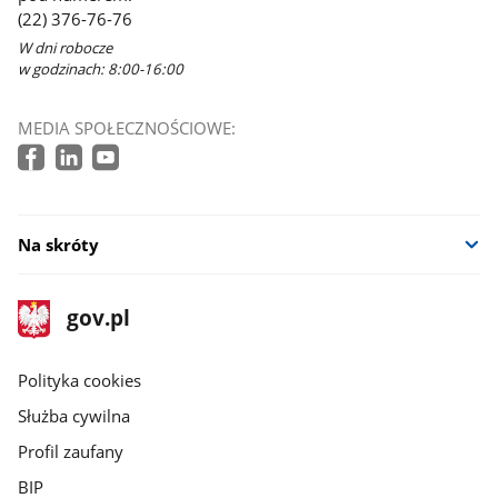
(22) 376-76-76
W dni robocze
w godzinach: 8:00-16:00
MEDIA SPOŁECZNOŚCIOWE:
Na skróty
stopka
Strona
gov.pl
gov.pl
główna
gov.pl
Polityka cookies
Służba cywilna
Profil zaufany
BIP