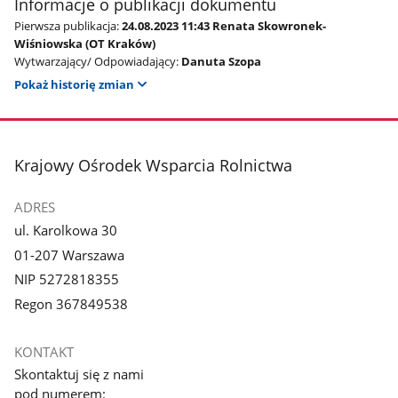
Informacje o publikacji dokumentu
Pierwsza publikacja:
24.08.2023 11:43 Renata Skowronek-
Wiśniowska (OT Kraków)
Wytwarzający/ Odpowiadający:
Danuta Szopa
Pokaż historię zmian
stopka
Krajowy Ośrodek Wsparcia Rolnictwa
ADRES
ul. Karolkowa 30
01-207 Warszawa
NIP 5272818355
Regon 367849538
KONTAKT
Skontaktuj się z nami
pod numerem: