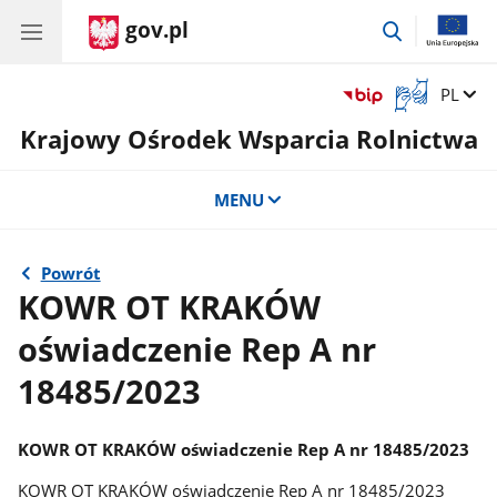
gov.pl
przejdź
do
wyszukiwar
Otwórz
Zmień 
PL
okno
Krajowy Ośrodek Wsparcia Rolnictwa
z
tłumaczem
języka
MENU
migowego
Powrót
KOWR OT KRAKÓW
oświadczenie Rep A nr
18485/2023
KOWR OT KRAKÓW oświadczenie Rep A nr 18485/2023
KOWR OT KRAKÓW oświadczenie Rep A nr 18485/2023