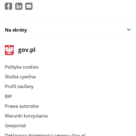
Na skróty
stopka
Strona
gov.pl
gov.pl
główna
gov.pl
Polityka cookies
Służba cywilna
Profil zaufany
BIP
Prawa autorskie
Warunki korzystania
Geoportal
Deklaracja dostępności serwisu Gov.pl