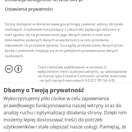
Ustawienia prywatności
Strony dostępne w domenie www.gov.pl mogą zawierać adresy skrzynek
mailowych. Użytkownik korzystający z odnośnika będącego adresem e-
mail zgadza się na przetwarzanie jego danych (adres e-mail oraz
dobrowolnie podanych danych w wiadomości) w celu przesłania
odpowiedzi na przesłane pytania. Szczegóły przetwarzania danych przez
każdą z jednostek znajdują się w ich politykach przetwarzania danych
osobowych.
Treści tekstowe publikowane w serwisie (z
wyłączeniem treści audiowizualnych), są udostępniane
na licencji typu Creative Commons: uznanie autorstwa
- na tych samych warunkach 4.0 (CC BY-SA 4.0).
Materiały audiowizualne, w tym zdjęcia, materiały
Dbamy o Twoją prywatność
audio i wideo, są udostępniane na licencji typu
Creative Commons: uznanie autorstwa użycie
Wykorzystujemy pliki cookie w celu zapewnienia
niekomercyjne - bez utworów zależnych 4.0 (CC BY-
NC-ND 4.0), o ile nie jest to stwierdzone inaczej.
prawidłowego funkcjonowania naszej witryny oraz do
analizy ruchu i optymalizacji działania strony. Dzięki nim
możemy lepiej dostosować treści do potrzeb
użytkowników i stale ulepszać nasze usługi. Pamiętaj, że