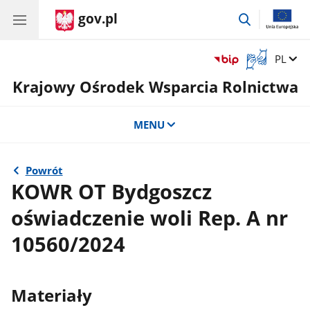
gov.pl
przejdź
do
wyszukiwar
Otwórz
Zmień 
PL
okno
Krajowy Ośrodek Wsparcia Rolnictwa
z
tłumaczem
języka
MENU
migowego
Powrót
KOWR OT Bydgoszcz
oświadczenie woli Rep. A nr
10560/2024
Materiały