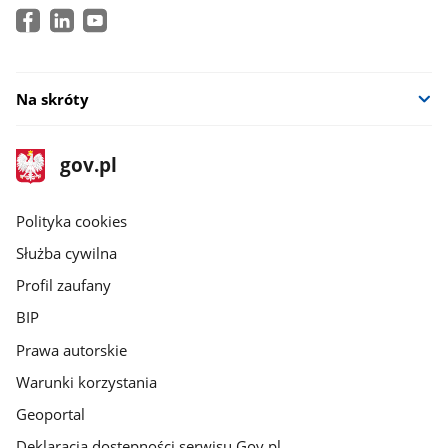
Na skróty
stopka
Strona
gov.pl
gov.pl
główna
gov.pl
Polityka cookies
Służba cywilna
Profil zaufany
BIP
Prawa autorskie
Warunki korzystania
Geoportal
Deklaracja dostępności serwisu Gov.pl