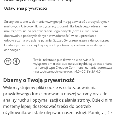
Ustawienia prywatności
Strony dostępne w domenie www.gov.pl mogą zawierać adresy skrzynek
mailowych. Użytkownik korzystający z odnośnika będącego adresem e-
mail zgadza się na przetwarzanie jego danych (adres e-mail oraz
dobrowolnie podanych danych w wiadomości) w celu przesłania
odpowiedzi na przesłane pytania. Szczegóły przetwarzania danych przez
każdą z jednostek znajdują się w ich politykach przetwarzania danych
osobowych.
Treści tekstowe publikowane w serwisie (z
wyłączeniem treści audiowizualnych), są udostępniane
na licencji typu Creative Commons: uznanie autorstwa
- na tych samych warunkach 4.0 (CC BY-SA 4.0).
Materiały audiowizualne, w tym zdjęcia, materiały
Dbamy o Twoją prywatność
audio i wideo, są udostępniane na licencji typu
Creative Commons: uznanie autorstwa użycie
Wykorzystujemy pliki cookie w celu zapewnienia
niekomercyjne - bez utworów zależnych 4.0 (CC BY-
NC-ND 4.0), o ile nie jest to stwierdzone inaczej.
prawidłowego funkcjonowania naszej witryny oraz do
analizy ruchu i optymalizacji działania strony. Dzięki nim
możemy lepiej dostosować treści do potrzeb
użytkowników i stale ulepszać nasze usługi. Pamiętaj, że