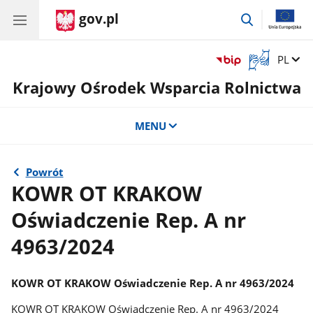
gov.pl
przejdź
do
wyszukiwar
Otwórz
Zmień 
PL
okno
Krajowy Ośrodek Wsparcia Rolnictwa
z
tłumaczem
języka
MENU
migowego
Powrót
KOWR OT KRAKOW
Oświadczenie Rep. A nr
4963/2024
KOWR OT KRAKOW Oświadczenie Rep. A nr 4963/2024
KOWR OT KRAKOW Oświadczenie Rep. A nr 4963/2024