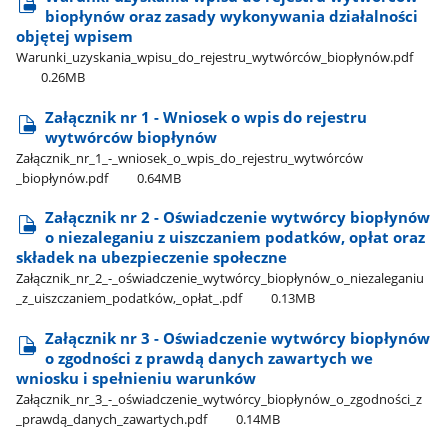
biopłynów oraz zasady wykonywania działalności
objętej wpisem
Warunki​_uzyskania​_wpisu​_do​_rejestru​_wytwórców​_biopłynów.pdf
0.26MB
Załącznik nr 1 - Wniosek o wpis do rejestru
wytwórców biopłynów
Załącznik​_nr​_1​_-​_wniosek​_o​_wpis​_do​_rejestru​_wytwórców​
_biopłynów.pdf
0.64MB
Załącznik nr 2 - Oświadczenie wytwórcy biopłynów
o niezaleganiu z uiszczaniem podatków, opłat oraz
składek na ubezpieczenie społeczne
Załącznik​_nr​_2​_-​_oświadczenie​_wytwórcy​_biopłynów​_o​_niezaleganiu​
_z​_uiszczaniem​_podatków,​_opłat​_.pdf
0.13MB
Załącznik nr 3 - Oświadczenie wytwórcy biopłynów
o zgodności z prawdą danych zawartych we
wniosku i spełnieniu warunków
Załącznik​_nr​_3​_-​_oświadczenie​_wytwórcy​_biopłynów​_o​_zgodności​_z​
_prawdą​_danych​_zawartych.pdf
0.14MB