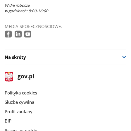
W dni robocze
w godzinach: 8:00-16:00
MEDIA SPOŁECZNOŚCIOWE:
Na skróty
stopka
Strona
gov.pl
gov.pl
główna
gov.pl
Polityka cookies
Służba cywilna
Profil zaufany
BIP
Prawa autorskie