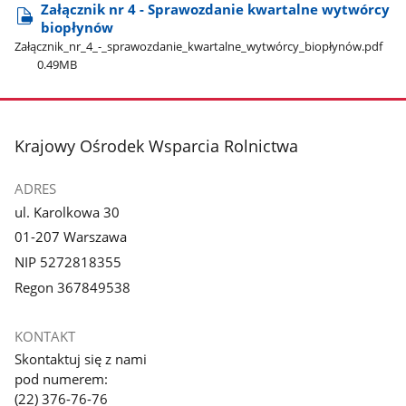
Załącznik nr 4 - Sprawozdanie kwartalne wytwórcy
biopłynów
Załącznik​_nr​_4​_-​_sprawozdanie​_kwartalne​_wytwórcy​_biopłynów.pdf
0.49MB
stopka
Krajowy Ośrodek Wsparcia Rolnictwa
ADRES
ul. Karolkowa 30
01-207 Warszawa
NIP 5272818355
Regon 367849538
KONTAKT
Skontaktuj się z nami
pod numerem:
(22) 376-76-76