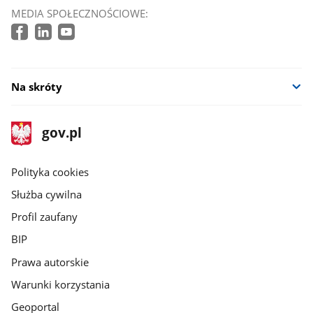
MEDIA SPOŁECZNOŚCIOWE:
Na skróty
stopka
Strona
gov.pl
gov.pl
główna
gov.pl
Polityka cookies
Służba cywilna
Profil zaufany
BIP
Prawa autorskie
Warunki korzystania
Geoportal