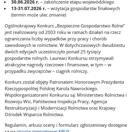
30.06.2026 r.
– zakończenie etapu wojewódzkiego
13-31.07.2026 r.
– wizytacja gospodarstw finałowych
(termin może ulec zmianie)
Ogólnokrajowy Konkurs „Bezpieczne Gospodarstwo Rolne”
jest realizowany od 2003 roku w ramach działań na rzecz
ograniczania liczby wypadków przy pracy i chorób
zawodowych w rolnictwie. W dotychczasowych dwudziestu
dwóch edycjach uczestniczyło ponad 25 tysięcy
gospodarstw rolnych. Laureaci Konkursu otrzymywali
atrakcyjne nagrody rzeczowe i finansowe, w tym – w
przypadku zwycięzców – ciągnik rolniczy.
Konkurs został objęty Patronatem Honorowym Prezydenta
Rzeczypospolitej Polskiej Karola Nawrockiego.
Współorganizatorami Konkursu są: Ministerstwo Rolnictwa i
Rozwoju Wsi, Państwowa Inspekcja Pracy, Agencja
Restrukturyzacji i Modernizacji Rolnictwa oraz Krajowy
Ośrodek Wsparcia Rolnictwa.
Regulamin, arkusz oceny i formularz zgłoszeniowy dostępne
są na
stronie internetowej KRUS
.