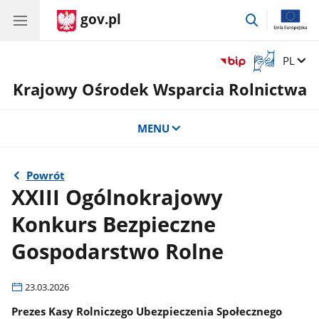
gov.pl
przejdź
do
wyszukiwar
Otwórz
Zmień 
PL
okno
Krajowy Ośrodek Wsparcia Rolnictwa
z
tłumaczem
języka
MENU
migowego
Powrót
XXIII Ogólnokrajowy
Konkurs Bezpieczne
Gospodarstwo Rolne
23.03.2026
Prezes Kasy Rolniczego Ubezpieczenia Społecznego