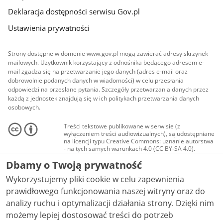
Deklaracja dostępności serwisu Gov.pl
Ustawienia prywatności
Strony dostępne w domenie www.gov.pl mogą zawierać adresy skrzynek
mailowych. Użytkownik korzystający z odnośnika będącego adresem e-
mail zgadza się na przetwarzanie jego danych (adres e-mail oraz
dobrowolnie podanych danych w wiadomości) w celu przesłania
odpowiedzi na przesłane pytania. Szczegóły przetwarzania danych przez
każdą z jednostek znajdują się w ich politykach przetwarzania danych
osobowych.
Treści tekstowe publikowane w serwisie (z
wyłączeniem treści audiowizualnych), są udostępniane
na licencji typu Creative Commons: uznanie autorstwa
- na tych samych warunkach 4.0 (CC BY-SA 4.0).
Materiały audiowizualne, w tym zdjęcia, materiały
Dbamy o Twoją prywatność
audio i wideo, są udostępniane na licencji typu
Creative Commons: uznanie autorstwa użycie
Wykorzystujemy pliki cookie w celu zapewnienia
niekomercyjne - bez utworów zależnych 4.0 (CC BY-
NC-ND 4.0), o ile nie jest to stwierdzone inaczej.
prawidłowego funkcjonowania naszej witryny oraz do
analizy ruchu i optymalizacji działania strony. Dzięki nim
możemy lepiej dostosować treści do potrzeb