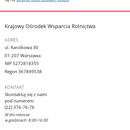
stopka
Krajowy Ośrodek Wsparcia Rolnictwa
ADRES
ul. Karolkowa 30
01-207 Warszawa
NIP 5272818355
Regon 367849538
KONTAKT
Skontaktuj się z nami
pod numerem:
(22) 376-76-76
W dni robocze
w godzinach: 8:00-16:00