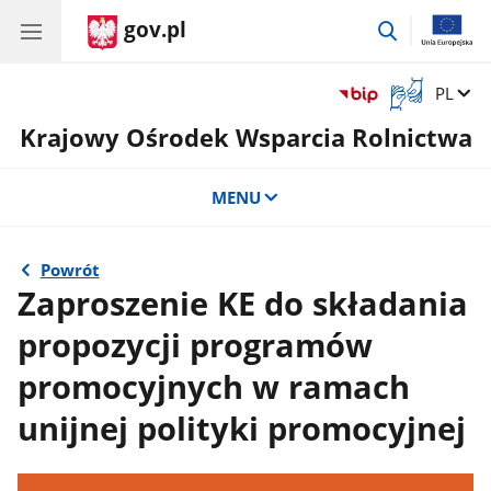
gov.pl
przejdź
do
wyszukiwar
Otwórz
Zmień 
PL
okno
Krajowy Ośrodek Wsparcia Rolnictwa
z
tłumaczem
języka
MENU
migowego
Powrót
Zaproszenie KE do składania
propozycji programów
promocyjnych w ramach
unijnej polityki promocyjnej