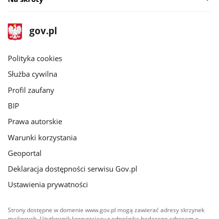
stopka
Strona
gov.pl
gov.pl
główna
gov.pl
Polityka cookies
Służba cywilna
Profil zaufany
BIP
Prawa autorskie
Warunki korzystania
Geoportal
Deklaracja dostępności serwisu Gov.pl
Ustawienia prywatności
Strony dostępne w domenie www.gov.pl mogą zawierać adresy skrzynek
mailowych. Użytkownik korzystający z odnośnika będącego adresem e-