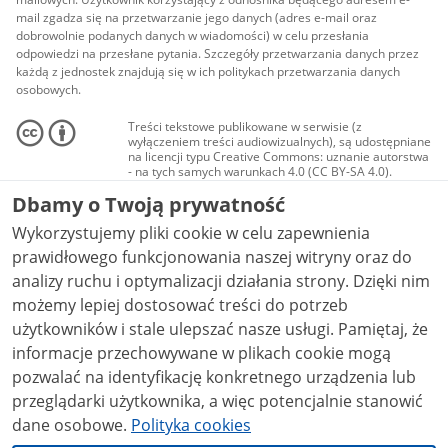
mail zgadza się na przetwarzanie jego danych (adres e-mail oraz
dobrowolnie podanych danych w wiadomości) w celu przesłania
odpowiedzi na przesłane pytania. Szczegóły przetwarzania danych przez
każdą z jednostek znajdują się w ich politykach przetwarzania danych
osobowych.
Treści tekstowe publikowane w serwisie (z
wyłączeniem treści audiowizualnych), są udostępniane
na licencji typu Creative Commons: uznanie autorstwa
- na tych samych warunkach 4.0 (CC BY-SA 4.0).
Materiały audiowizualne, w tym zdjęcia, materiały
Dbamy o Twoją prywatność
audio i wideo, są udostępniane na licencji typu
Creative Commons: uznanie autorstwa użycie
Wykorzystujemy pliki cookie w celu zapewnienia
niekomercyjne - bez utworów zależnych 4.0 (CC BY-
NC-ND 4.0), o ile nie jest to stwierdzone inaczej.
prawidłowego funkcjonowania naszej witryny oraz do
analizy ruchu i optymalizacji działania strony. Dzięki nim
możemy lepiej dostosować treści do potrzeb
użytkowników i stale ulepszać nasze usługi. Pamiętaj, że
informacje przechowywane w plikach cookie mogą
pozwalać na identyfikację konkretnego urządzenia lub
przeglądarki użytkownika, a więc potencjalnie stanowić
dane osobowe.
Polityka cookies