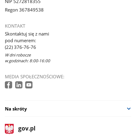
NIP 5272818355
Regon 367849538
KONTAKT
Skontaktuj się z nami
pod numerem:
(22) 376-76-76
W dni robocze
w godzinach: 8:00-16:00
MEDIA SPOŁECZNOŚCIOWE:
Na skróty
stopka
Strona
gov.pl
gov.pl