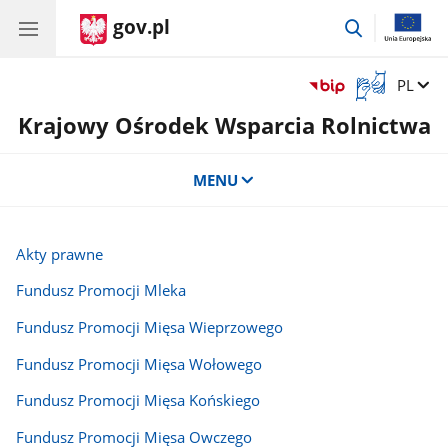
gov.pl
przejdź
do
wyszukiwar
Otwórz
Zmień 
PL
okno
Krajowy Ośrodek Wsparcia Rolnictwa
z
tłumaczem
języka
MENU
migowego
Akty prawne
Fundusz Promocji Mleka
Fundusz Promocji Mięsa Wieprzowego
Fundusz Promocji Mięsa Wołowego
Fundusz Promocji Mięsa Końskiego
Fundusz Promocji Mięsa Owczego