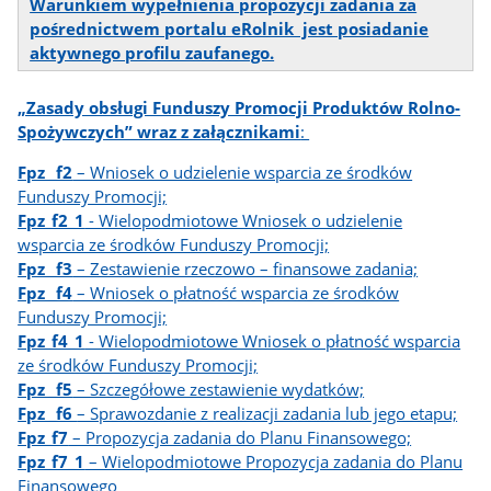
Warunkiem wypełnienia propozycji zadania za
pośrednictwem portalu eRolnik jest posiadanie
aktywnego profilu zaufanego.
„Zasady obsługi Funduszy Promocji Produktów Rolno-
Spożywczych” wraz z załącznikami
:
Fpz _f2
– Wniosek o udzielenie wsparcia ze środków
Funduszy Promocji;
Fpz_f2_1
- Wielopodmiotowe Wniosek o udzielenie
wsparcia ze środków Funduszy Promocji;
Fpz _f3
– Zestawienie rzeczowo – finansowe zadania;
Fpz _f4
– Wniosek o płatność wsparcia ze środków
Funduszy Promocji;
Fpz_f4_1
- Wielopodmiotowe Wniosek o płatność wsparcia
ze środków Funduszy Promocji;
Fpz _f5
– Szczegółowe zestawienie wydatków;
Fpz _f6
– Sprawozdanie z realizacji zadania lub jego etapu;
Fpz_f7
– Propozycja zadania do Planu Finansowego;
Fpz_f7_1
– Wielopodmiotowe Propozycja zadania do Planu
Finansowego