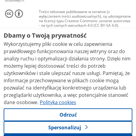
osobowych.
Treści tekstowe publikowane w serwisie (z
wyłączeniem treści audiowizualnych), są udostępniane
na licencji typu Creative Commons: uznanie autorstwa
- na tych samych warunkach 4.0 (CC BY-SA 4.0).
Materiały audiowizualne, w tym zdjęcia, materiały
Dbamy o Twoją prywatność
audio i wideo, są udostępniane na licencji typu
Creative Commons: uznanie autorstwa użycie
Wykorzystujemy pliki cookie w celu zapewnienia
niekomercyjne - bez utworów zależnych 4.0 (CC BY-
NC-ND 4.0), o ile nie jest to stwierdzone inaczej.
prawidłowego funkcjonowania naszej witryny oraz do
analizy ruchu i optymalizacji działania strony. Dzięki nim
możemy lepiej dostosować treści do potrzeb
użytkowników i stale ulepszać nasze usługi. Pamiętaj, że
informacje przechowywane w plikach cookie mogą
pozwalać na identyfikację konkretnego urządzenia lub
przeglądarki użytkownika, a więc potencjalnie stanowić
dane osobowe.
Polityka cookies
Odrzuć
Spersonalizuj