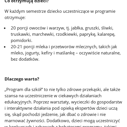
Co otrzymują dzieci?
W każdym semestrze dziecko uczestniczące w programie
otrzymuje:
20 porcji owoców i warzyw, tj. jabłka, gruszki, śliwki,
truskawki, marchewki, rzodkiewki, paprykę, kalarepę,
pomidorki.
20-21 porcji mleka i przetworów mlecznych, takich jak
mleko, jogurty, kefiry i maślankę – oczywiście naturalne,
bez dodatków.
Dlaczego warto?
„Program dla szkół” to nie tylko zdrowe przekąski, ale także
szansa na uczestniczenie w ciekawych działaniach
edukacyjnych. Poprzez warsztaty, wycieczki do gospodarstw
i interaktywne działania pod opieką ekspertów dzieci uczą
się, skąd pochodzi jedzenie, jak dbać o zdrowie i nie
marnować żywności. Dodatkowo, dzieci mogą uczestniczyć
w konkursach i zabawach z bohaterami programu, takimi