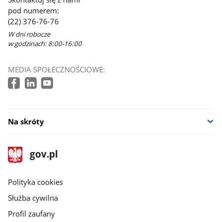
pod numerem:
(22) 376-76-76
W dni robocze
w godzinach: 8:00-16:00
MEDIA SPOŁECZNOŚCIOWE:
Na skróty
stopka
Strona
gov.pl
gov.pl
główna
gov.pl
Polityka cookies
Służba cywilna
Profil zaufany