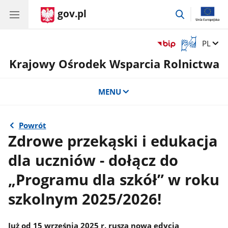
gov.pl
przejdź
do
wyszukiwar
Otwórz
Zmień 
PL
okno
Krajowy Ośrodek Wsparcia Rolnictwa
z
tłumaczem
języka
MENU
migowego
Powrót
Zdrowe przekąski i edukacja
dla uczniów - dołącz do
„Programu dla szkół” w roku
szkolnym 2025/2026!
Już od 15 września 2025 r. rusza nowa edycja