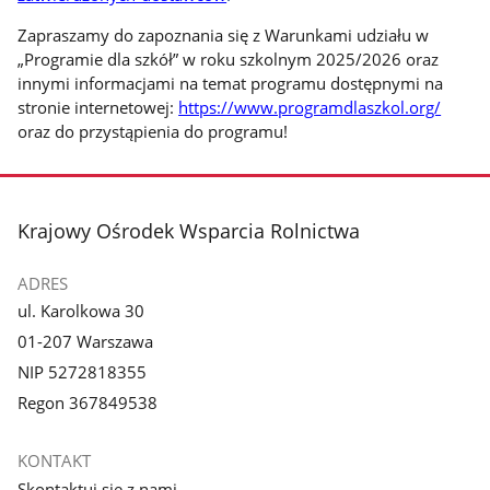
Zapraszamy do zapoznania się z Warunkami udziału w
„Programie dla szkół” w roku szkolnym 2025/2026 oraz
innymi informacjami na temat programu dostępnymi na
stronie internetowej:
https://www.programdlaszkol.org/
oraz do przystąpienia do programu!
stopka
Krajowy Ośrodek Wsparcia Rolnictwa
ADRES
ul. Karolkowa 30
01-207 Warszawa
NIP 5272818355
Regon 367849538
KONTAKT
Skontaktuj się z nami