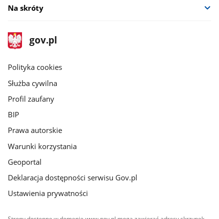
Na skróty
stopka
Strona
gov.pl
gov.pl
główna
gov.pl
Polityka cookies
Służba cywilna
Profil zaufany
BIP
Prawa autorskie
Warunki korzystania
Geoportal
Deklaracja dostępności serwisu Gov.pl
Ustawienia prywatności
Strony dostępne w domenie www.gov.pl mogą zawierać adresy skrzynek