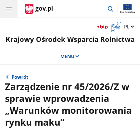
gov.pl
przejdź
do
wyszukiwar
Otwórz
Zmień 
PL
okno
Krajowy Ośrodek Wsparcia Rolnictwa
z
tłumaczem
języka
MENU
migowego
Powrót
Zarządzenie nr 45/2026/Z w
sprawie wprowadzenia
„Warunków monitorowania
rynku maku”