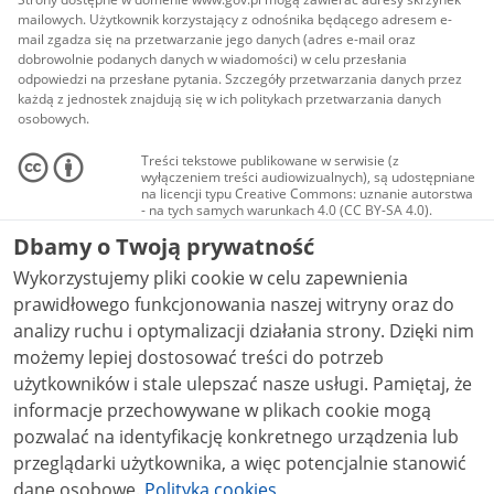
mailowych. Użytkownik korzystający z odnośnika będącego adresem e-
mail zgadza się na przetwarzanie jego danych (adres e-mail oraz
dobrowolnie podanych danych w wiadomości) w celu przesłania
odpowiedzi na przesłane pytania. Szczegóły przetwarzania danych przez
każdą z jednostek znajdują się w ich politykach przetwarzania danych
osobowych.
Treści tekstowe publikowane w serwisie (z
wyłączeniem treści audiowizualnych), są udostępniane
na licencji typu Creative Commons: uznanie autorstwa
- na tych samych warunkach 4.0 (CC BY-SA 4.0).
Materiały audiowizualne, w tym zdjęcia, materiały
Dbamy o Twoją prywatność
audio i wideo, są udostępniane na licencji typu
Creative Commons: uznanie autorstwa użycie
Wykorzystujemy pliki cookie w celu zapewnienia
niekomercyjne - bez utworów zależnych 4.0 (CC BY-
NC-ND 4.0), o ile nie jest to stwierdzone inaczej.
prawidłowego funkcjonowania naszej witryny oraz do
analizy ruchu i optymalizacji działania strony. Dzięki nim
możemy lepiej dostosować treści do potrzeb
użytkowników i stale ulepszać nasze usługi. Pamiętaj, że
informacje przechowywane w plikach cookie mogą
pozwalać na identyfikację konkretnego urządzenia lub
przeglądarki użytkownika, a więc potencjalnie stanowić
dane osobowe.
Polityka cookies