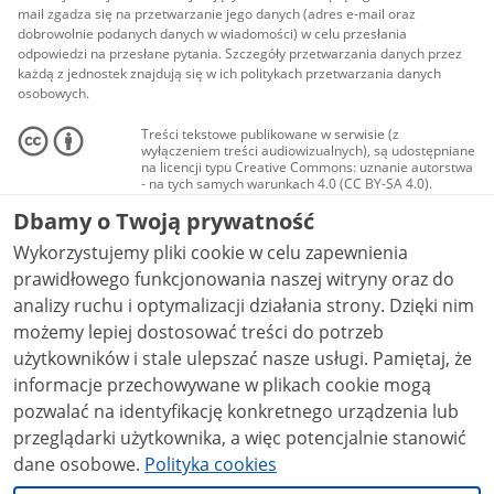
mail zgadza się na przetwarzanie jego danych (adres e-mail oraz
dobrowolnie podanych danych w wiadomości) w celu przesłania
odpowiedzi na przesłane pytania. Szczegóły przetwarzania danych przez
każdą z jednostek znajdują się w ich politykach przetwarzania danych
osobowych.
Treści tekstowe publikowane w serwisie (z
wyłączeniem treści audiowizualnych), są udostępniane
na licencji typu Creative Commons: uznanie autorstwa
- na tych samych warunkach 4.0 (CC BY-SA 4.0).
Materiały audiowizualne, w tym zdjęcia, materiały
Dbamy o Twoją prywatność
audio i wideo, są udostępniane na licencji typu
Creative Commons: uznanie autorstwa użycie
Wykorzystujemy pliki cookie w celu zapewnienia
niekomercyjne - bez utworów zależnych 4.0 (CC BY-
NC-ND 4.0), o ile nie jest to stwierdzone inaczej.
prawidłowego funkcjonowania naszej witryny oraz do
analizy ruchu i optymalizacji działania strony. Dzięki nim
możemy lepiej dostosować treści do potrzeb
użytkowników i stale ulepszać nasze usługi. Pamiętaj, że
informacje przechowywane w plikach cookie mogą
pozwalać na identyfikację konkretnego urządzenia lub
przeglądarki użytkownika, a więc potencjalnie stanowić
dane osobowe.
Polityka cookies