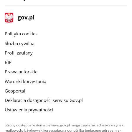
stopka
Strona
gov.pl
gov.pl
główna
gov.pl
Polityka cookies
Służba cywilna
Profil zaufany
BIP
Prawa autorskie
Warunki korzystania
Geoportal
Deklaracja dostępności serwisu Gov.pl
Ustawienia prywatności
Strony dostępne w domenie www.gov.pl mogą zawierać adresy skrzynek
mailowych. Użytkownik korzystający z odnośnika będącego adresem e-