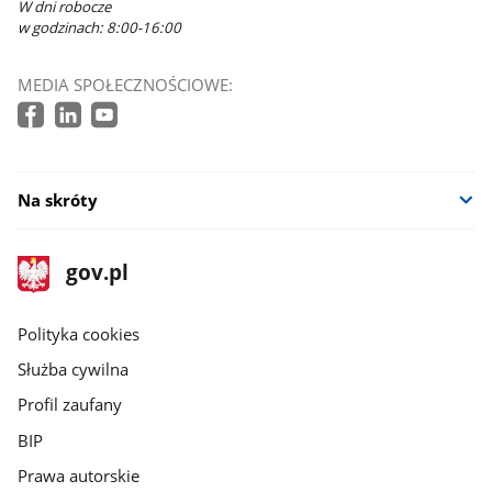
W dni robocze
w godzinach: 8:00-16:00
MEDIA SPOŁECZNOŚCIOWE:
Na skróty
stopka
Strona
gov.pl
gov.pl
główna
gov.pl
Polityka cookies
Służba cywilna
Profil zaufany
BIP
Prawa autorskie