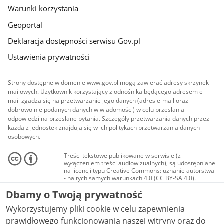
Warunki korzystania
Geoportal
Deklaracja dostępności serwisu Gov.pl
Ustawienia prywatności
Strony dostępne w domenie www.gov.pl mogą zawierać adresy skrzynek
mailowych. Użytkownik korzystający z odnośnika będącego adresem e-
mail zgadza się na przetwarzanie jego danych (adres e-mail oraz
dobrowolnie podanych danych w wiadomości) w celu przesłania
odpowiedzi na przesłane pytania. Szczegóły przetwarzania danych przez
każdą z jednostek znajdują się w ich politykach przetwarzania danych
osobowych.
Treści tekstowe publikowane w serwisie (z
wyłączeniem treści audiowizualnych), są udostępniane
na licencji typu Creative Commons: uznanie autorstwa
- na tych samych warunkach 4.0 (CC BY-SA 4.0).
Materiały audiowizualne, w tym zdjęcia, materiały
Dbamy o Twoją prywatność
audio i wideo, są udostępniane na licencji typu
Creative Commons: uznanie autorstwa użycie
Wykorzystujemy pliki cookie w celu zapewnienia
niekomercyjne - bez utworów zależnych 4.0 (CC BY-
NC-ND 4.0), o ile nie jest to stwierdzone inaczej.
prawidłowego funkcjonowania naszej witryny oraz do