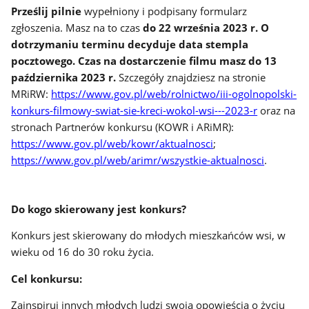
Prześlij pilnie
wypełniony i podpisany formularz
zgłoszenia. Masz na to czas
do 22 września 2023 r. O
dotrzymaniu terminu decyduje data stempla
pocztowego. Czas na dostarczenie filmu masz do 13
października 2023 r.
Szczegóły znajdziesz na stronie
MRiRW:
https://www.gov.pl/web/rolnictwo/iii-ogolnopolski-
konkurs-filmowy-swiat-sie-kreci-wokol-wsi---2023-r
oraz na
stronach Partnerów konkursu (KOWR i ARiMR):
https://www.gov.pl/web/kowr/aktualnosci
;
https://www.gov.pl/web/arimr/wszystkie-aktualnosci
.
Do kogo skierowany jest konkurs?
Konkurs jest skierowany do młodych mieszkańców wsi, w
wieku od 16 do 30 roku życia.
Cel konkursu:
Zainspiruj innych młodych ludzi swoją opowieścią o życiu