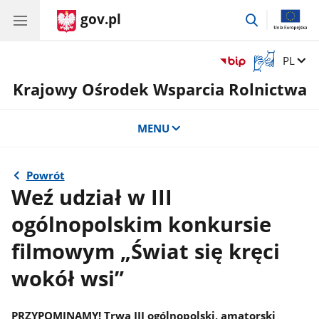
gov.pl
przejdź
do
wyszukiwar
Otwórz
Zmień 
PL
okno
Krajowy Ośrodek Wsparcia Rolnictwa
z
tłumaczem
języka
MENU
migowego
Powrót
Weź udział w III
ogólnopolskim konkursie
filmowym „Świat się kręci
wokół wsi”
PRZYPOMINAMY! Trwa III ogólnopolski, amatorski