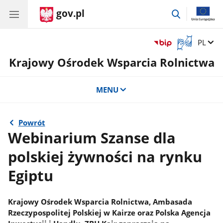
gov.pl
przejdź
do
wyszukiwar
Otwórz
Zmień 
PL
okno
Krajowy Ośrodek Wsparcia Rolnictwa
z
tłumaczem
języka
MENU
migowego
Powrót
Webinarium Szanse dla
polskiej żywności na rynku
Egiptu
Krajowy Ośrodek Wsparcia Rolnictwa, Ambasada
Rzeczypospolitej Polskiej w Kairze oraz Polska Agencja