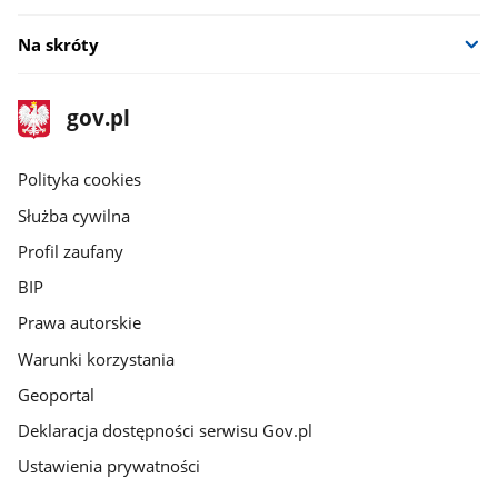
Na skróty
stopka
Strona
gov.pl
gov.pl
główna
gov.pl
Polityka cookies
Służba cywilna
Profil zaufany
BIP
Prawa autorskie
Warunki korzystania
Geoportal
Deklaracja dostępności serwisu Gov.pl
Ustawienia prywatności