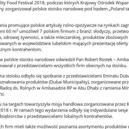
iality Food Festival 2018, podczas których Krajowy Ośrodek Wspar
jny zorganizował polskie stoisko narodowe pod hasłem „Poland ta
ania promujące polskie artykuły rolno-spożywcze na rynkach zag
2
hni 60 m
umożliwił 7 polskim firmom z branż: słodyczy, przetw
zdrowej żywności, a także mleczarskiej, produktów zbożowych 
anych w województwie lubelskim mających prezentację oferty
cznym kontrahentom.
ów polskie stoisko narodowe odwiedził Pan Robert Rostek – Amb
mawiał z przedstawicielami wszystkich firm obecnych na stoisku.
na stoisku odbyło się spotkanie z przedstawicielami Emiratu Duba
oznakowania produktów (Dubai Municipality), zorganizowane prz
 Radcę ds. Rolnych w Ambasadzie RP w Abu Dhabi z ramienia Min
si.
u na targach towarzyszyła misja handlowa zorganizowana przez
2018 r. W ramach tego wydarzenia odbyły się indywidulane sesj
dsiębiorców z przedstawicielami lokalnych kontrahentów.
ich firm mieli także możliwość poznania asortymentu produktów 