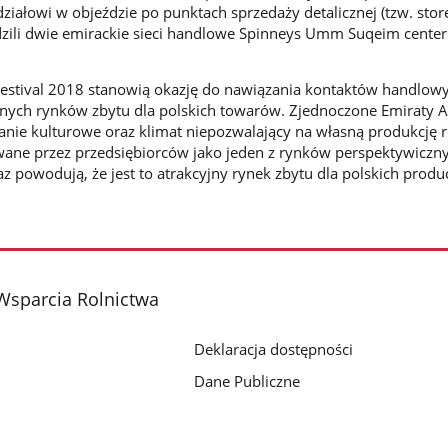
ziałowi w objeździe po punktach sprzedaży detalicznej (tzw. stor
zili dwie emirackie sieci handlowe Spinneys Umm Suqeim center
 Festival 2018 stanowią okazję do nawiązania kontaktów handlow
wnych rynków zbytu dla polskich towarów. Zjednoczone Emiraty A
nie kulturowe oraz klimat niepozwalający na własną produkcję r
ane przez przedsiębiorców jako jeden z rynków perspektywiczny
az powodują, że jest to atrakcyjny rynek zbytu dla polskich prod
Wsparcia Rolnictwa
Deklaracja dostępności
Dane Publiczne