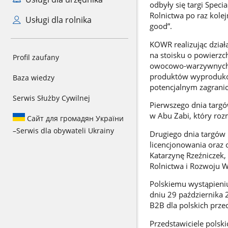
odbyły się targi Spec
Rolnictwa po raz kole
Usługi dla rolnika
good”.
KOWR realizując dział
na stoisku o powierzc
Profil zaufany
owocowo-warzywnych, 
produktów wyprodukow
Baza wiedzy
potencjalnym zagrani
Serwis Służby Cywilnej
Pierwszego dnia targ
w Abu Zabi, który roz
Сайт для громадян України
–
Serwis dla obywateli Ukrainy
Drugiego dnia targów 
licencjonowania oraz 
Katarzynę Rzeźniczek,
Rolnictwa i Rozwoju W
Polskiemu wystąpieni
dniu 29 października 
B2B dla polskich prze
Przedstawiciele polsk