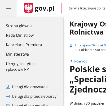
gov.pl
gov.pl
Serwis Rzeczypospolitej
Krajowy O
gov.pl
Strona główna
Rolnictwa
Rada Ministrów
Kancelaria Premiera
Krajowy Ośrodek W
Polskie stoisko na
Ministerstwa
Powrót
Urzędy, instytucje
Polskie 
i placówki RP
„Special
Zjednoc
Usługi dla obywatela
Usługi dla przedsiębiorcy
W dniach 30 październ
Usługi dla urzędnika