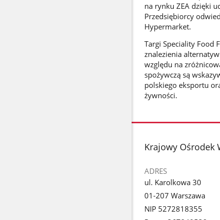
na rynku ZEA dzięki ud
Przedsiębiorcy odwied
Hypermarket.
Targi Speciality Food
znalezienia alternaty
względu na zróżnicowa
spożywczą są wskazyw
polskiego eksportu or
żywności.
stopka
Krajowy Ośrodek 
ADRES
ul. Karolkowa 30
01-207 Warszawa
NIP 5272818355