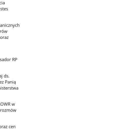
cia
stes
ranicznych
orów
oraz
asador RP
j ds.
ez Panią
isterstwa
 KOWR w
e rozmów
oraz cen