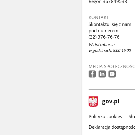
Regon 367849538
KONTAKT
Skontaktuj się z nami
pod numerem:
(22) 376-76-76
W dni robocze
w godzinach: 8:00-16:00
MEDIA SPOŁECZNOŚC
stopka
Strona
gov.pl
gov.pl
główna
gov.pl
Polityka cookies
Sł
Deklaracja dostępnośc