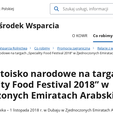
 Polskiej
środek Wsparcia
O KOWR
Co robimy
sparcia Rolnictwa
Co robimy
Promocja zagraniczna
Relacje z 
rodowe na targach „Speciality Food Festival 2018” w Zjednoczonych Emirata
stoisko narodowe na tar
ity Food Festival 2018” w
zonych Emiratach Arabsk
ika – 1 listopada 2018 r. w Dubaju w Zjednoczonych Emiratach 