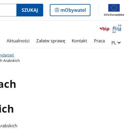
Logowanie
SZUKAJ
mObywatel
do
panelu
Otwórz
okno
z
Aktualności
Załatw sprawę
Kontakt
Praca
Zmień ję
PL
tłumac
języka
wydarzeń
migowe
ch Arabskich
gach
ich
Arabskich