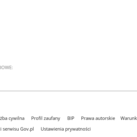
IOWE:
użba cywilna
Profil zaufany
BIP
Prawa autorskie
Warunki
i serwisu Gov.pl
Ustawienia prywatności