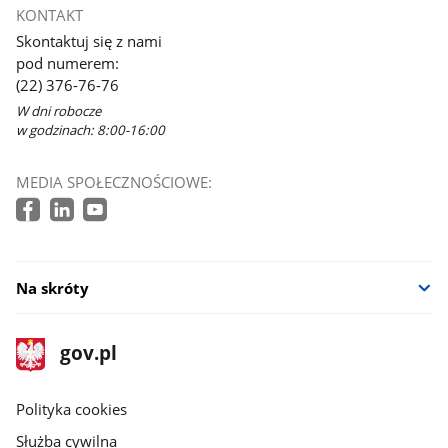
KONTAKT
Skontaktuj się z nami
pod numerem:
(22) 376-76-76
W dni robocze
w godzinach: 8:00-16:00
MEDIA SPOŁECZNOŚCIOWE:
Na skróty
stopka
Strona
gov.pl
gov.pl
główna
gov.pl
Polityka cookies
Służba cywilna