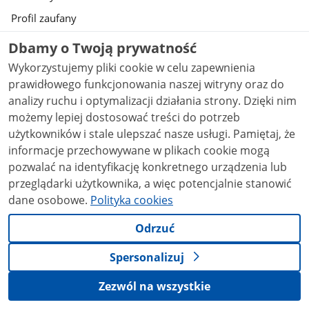
Profil zaufany
BIP
Dbamy o Twoją prywatność
Prawa autorskie
Wykorzystujemy pliki cookie w celu zapewnienia
prawidłowego funkcjonowania naszej witryny oraz do
Warunki korzystania
analizy ruchu i optymalizacji działania strony. Dzięki nim
Geoportal
możemy lepiej dostosować treści do potrzeb
Deklaracja dostępności serwisu Gov.pl
użytkowników i stale ulepszać nasze usługi. Pamiętaj, że
informacje przechowywane w plikach cookie mogą
Ustawienia prywatności
pozwalać na identyfikację konkretnego urządzenia lub
przeglądarki użytkownika, a więc potencjalnie stanowić
Strony dostępne w domenie www.gov.pl mogą zawierać adresy skrzynek
dane osobowe.
Polityka cookies
mailowych. Użytkownik korzystający z odnośnika będącego adresem e-
mail zgadza się na przetwarzanie jego danych (adres e-mail oraz
dobrowolnie podanych danych w wiadomości) w celu przesłania
Odrzuć
odpowiedzi na przesłane pytania. Szczegóły przetwarzania danych przez
każdą z jednostek znajdują się w ich politykach przetwarzania danych
Spersonalizuj
osobowych.
Zezwól na wszystkie
Treści tekstowe publikowane w serwisie (z
wyłączeniem treści audiowizualnych), są udostępniane
na licencji typu Creative Commons: uznanie autorstwa