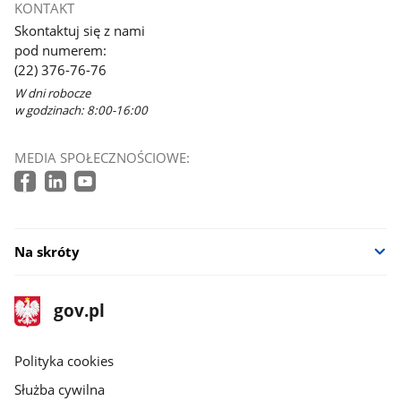
KONTAKT
Skontaktuj się z nami
pod numerem:
(22) 376-76-76
W dni robocze
w godzinach: 8:00-16:00
MEDIA SPOŁECZNOŚCIOWE:
Na skróty
stopka
Strona
gov.pl
gov.pl
główna
gov.pl
Polityka cookies
Służba cywilna