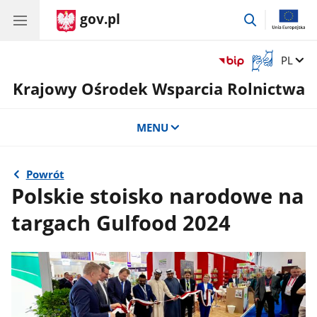
gov.pl
przejdź
do
wyszukiwar
Otwórz
Zmień 
PL
okno
Krajowy Ośrodek Wsparcia Rolnictwa
z
tłumaczem
języka
MENU
migowego
Powrót
Polskie stoisko narodowe na
targach Gulfood 2024