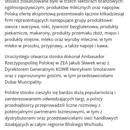
Stoisko zlokalizowane było w trzech sektorach branżowych:
ogólnospożywczym, produktów mlecznych oraz napojów.
Polską ofertę eksportową prezentowało łącznie kilkadziesiąt
firm reprezentujących następujące grupy produktowe:
owoce i warzywa, soki, żywność bezglutenowa, produkty
piekarnicze, makarony, produkty przemiału zbóż, mięso i
produkty mięsne, mleko oraz wyroby mleczne, w tym
mleko w proszku, przyprawy, a także napoje i kawa.
Uroczystego otwarcia stoiska dokonał Ambasador
Rzeczypospolitej Polskiej w ZEA Jakub Sławek wraz z
Dyrektorem Generalnym KOWR Henrykiem Smolarzem
oraz z zaproszonymi gośćmi, w tym przedstawicielami
Dubai Muncipality.
Polskie stoisko cieszyło się bardzo dużą popularnością i
zainteresowaniem odwiedzających targi, a polscy
przedsiębiorcy przeprowadzili liczne rozmowy z
potencjalnymi partnerami biznesowymi, w tym z
dystrybutorami oraz przedstawicielami sieci handlowych
działających w całym regionie Bliskiego Wschodu.