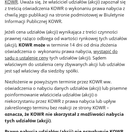
KOWR
. Uważa się, że właściciel udziałów (akcji) zapoznał się
z treścią oświadczenia KOWR o wykonaniu prawa nabycia z
chwilą jego publikacji na stronie podmiotowej w Biuletynie
Informacji Publicznej KOWR.
Jeżeli cena udziałów (akcji) wynikająca z treści czynności
prawnej rażąco odbiega od wartości rynkowej tych udziałów
(akcji),
KOWR może
w terminie 14 dni od dnia złożenia
oświadczenia o wykonaniu prawa nabycia,
wystąpić do
sądu o ustalenie ceny
tych udziałów (akcji). Sądem
właściwym do ustalenia ceny zbywanych akcji lub udziałów
jest sąd właściwy dla siedziby spółki.
Niezłożenie w powyższym terminie przez KOWR ww.
oświadczenia o nabyciu danych udziałów (akcji) lub pisemne
poinformowanie właściciela udziałów (akcji) o
niekorzystaniu przez KOWR z prawa nabycia lub upływ
zakreślonego terminu bez reakcji ze strony KOWR –
oznacza, że KOWR nie skorzystał z możliwości nabycia
tych udziałów (akcji)
.
Prawo nabycia
udziałów (akcji)
nie przysługuje KOWR