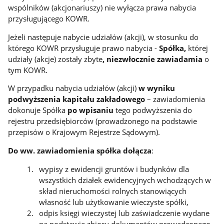
wspólników (akcjonariuszy) nie wyłącza prawa nabycia
przysługującego KOWR.
Jeżeli następuje nabycie udziałów (akcji), w stosunku do
którego KOWR przysługuje prawo nabycia -
Spółka,
której
udziały (akcje) zostały zbyte
,
niezwłocznie zawiadamia
o
tym KOWR.
W przypadku nabycia udziałów (akcji)
w wyniku
podwyższenia kapitału zakładowego
– zawiadomienia
dokonuje Spółka
po wpisaniu
tego podwyższenia do
rejestru przedsiębiorców (prowadzonego na podstawie
przepisów o Krajowym Rejestrze Sądowym).
Do ww. zawiadomienia spółka dołącza
:
wypisy z ewidencji gruntów i budynków dla
wszystkich działek ewidencyjnych wchodzących w
skład nieruchomości rolnych stanowiących
własność lub użytkowanie wieczyste spółki,
odpis księgi wieczystej lub zaświadczenie wydane
na podstawie zbioru dokumentów prowadzonego