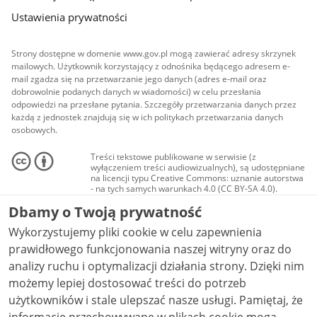
Ustawienia prywatności
Strony dostępne w domenie www.gov.pl mogą zawierać adresy skrzynek
mailowych. Użytkownik korzystający z odnośnika będącego adresem e-
mail zgadza się na przetwarzanie jego danych (adres e-mail oraz
dobrowolnie podanych danych w wiadomości) w celu przesłania
odpowiedzi na przesłane pytania. Szczegóły przetwarzania danych przez
każdą z jednostek znajdują się w ich politykach przetwarzania danych
osobowych.
Treści tekstowe publikowane w serwisie (z
wyłączeniem treści audiowizualnych), są udostępniane
na licencji typu Creative Commons: uznanie autorstwa
- na tych samych warunkach 4.0 (CC BY-SA 4.0).
Materiały audiowizualne, w tym zdjęcia, materiały
Dbamy o Twoją prywatność
audio i wideo, są udostępniane na licencji typu
Creative Commons: uznanie autorstwa użycie
Wykorzystujemy pliki cookie w celu zapewnienia
niekomercyjne - bez utworów zależnych 4.0 (CC BY-
NC-ND 4.0), o ile nie jest to stwierdzone inaczej.
prawidłowego funkcjonowania naszej witryny oraz do
analizy ruchu i optymalizacji działania strony. Dzięki nim
możemy lepiej dostosować treści do potrzeb
użytkowników i stale ulepszać nasze usługi. Pamiętaj, że