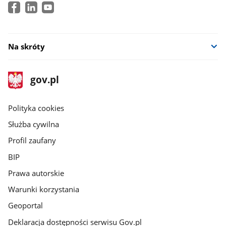
Na skróty
stopka
Strona
gov.pl
gov.pl
główna
gov.pl
Polityka cookies
Służba cywilna
Profil zaufany
BIP
Prawa autorskie
Warunki korzystania
Geoportal
Deklaracja dostępności serwisu Gov.pl