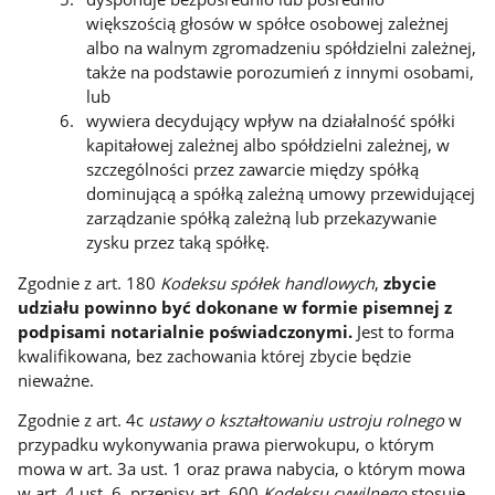
większością głosów w spółce osobowej zależnej
albo na walnym zgromadzeniu spółdzielni zależnej,
także na podstawie porozumień z innymi osobami,
lub
wywiera decydujący wpływ na działalność spółki
kapitałowej zależnej albo spółdzielni zależnej, w
szczególności przez zawarcie między spółką
dominującą a spółką zależną umowy przewidującej
zarządzanie spółką zależną lub przekazywanie
zysku przez taką spółkę.
Zgodnie z art. 180
Kodeksu spółek handlowych
,
zbycie
udziału powinno być dokonane w formie pisemnej z
podpisami notarialnie poświadczonymi.
Jest to forma
kwalifikowana, bez zachowania której zbycie będzie
nieważne.
Zgodnie z art. 4c
ustawy o kształtowaniu ustroju rolnego
w
przypadku wykonywania prawa pierwokupu, o którym
mowa w art. 3a ust. 1 oraz prawa nabycia, o którym mowa
w art. 4 ust. 6, przepisy art. 600
Kodeksu cywilnego
stosuje