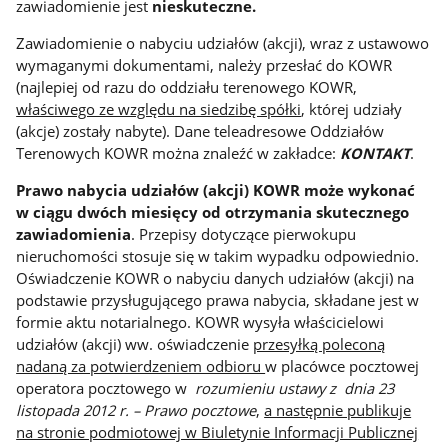
zawiadomienie jest
nieskuteczne.
Zawiadomienie o nabyciu udziałów (akcji), wraz z ustawowo
wymaganymi dokumentami, należy przesłać do KOWR
(najlepiej od razu do oddziału terenowego KOWR,
właściwego ze względu na siedzibę spółki
, której udziały
(akcje) zostały nabyte). Dane teleadresowe Oddziałów
Terenowych KOWR można znaleźć w zakładce:
KONTAKT
.
Prawo nabycia udziałów (akcji) KOWR
może wykonać
w ciągu dwóch miesięcy od otrzymania skutecznego
zawiadomienia
. Przepisy dotyczące pierwokupu
nieruchomości stosuje się w takim wypadku odpowiednio.
Oświadczenie KOWR o nabyciu danych udziałów (akcji) na
podstawie przysługującego prawa nabycia, składane jest w
formie aktu notarialnego. KOWR wysyła właścicielowi
udziałów (akcji) ww. oświadczenie
przesyłką poleconą
nadaną za potwierdzeniem odbioru
w placówce pocztowej
operatora pocztowego w
rozumieniu ustawy z dnia 23
listopada 2012 r. – Prawo pocztowe
,
a następnie publikuje
na stronie podmiotowej w Biuletynie Informacji Publicznej