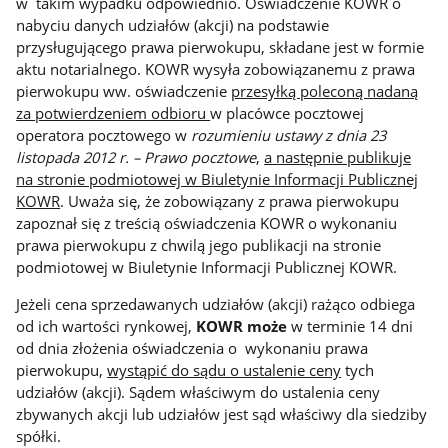
w takim wypadku odpowiednio. Oświadczenie KOWR o
nabyciu danych udziałów (akcji) na podstawie
przysługującego prawa pierwokupu, składane jest w formie
aktu notarialnego. KOWR wysyła zobowiązanemu z prawa
pierwokupu ww. oświadczenie
przesyłką poleconą nadaną
za potwierdzeniem odbioru
w placówce pocztowej
operatora pocztowego w
rozumieniu ustawy z dnia 23
listopada 2012 r. – Prawo pocztowe
,
a następnie publikuje
na stronie podmiotowej w Biuletynie Informacji Publicznej
KOWR
. Uważa się, że zobowiązany z prawa pierwokupu
zapoznał się z treścią oświadczenia KOWR o wykonaniu
prawa pierwokupu z chwilą jego publikacji na stronie
podmiotowej w Biuletynie Informacji Publicznej KOWR.
Jeżeli cena sprzedawanych udziałów (akcji) rażąco odbiega
od ich wartości rynkowej,
KOWR może
w terminie 14 dni
od dnia złożenia oświadczenia o wykonaniu prawa
pierwokupu,
wystąpić do sądu o ustalenie ceny
tych
udziałów (akcji). Sądem właściwym do ustalenia ceny
zbywanych akcji lub udziałów jest sąd właściwy dla siedziby
spółki.