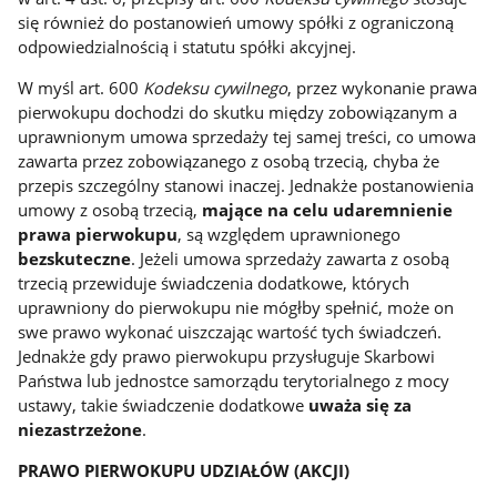
się również do postanowień umowy spółki z ograniczoną
odpowiedzialnością i statutu spółki akcyjnej.
W myśl art. 600
Kodeksu cywilnego
, przez wykonanie prawa
pierwokupu dochodzi do skutku między zobowiązanym a
uprawnionym umowa sprzedaży tej samej treści, co umowa
zawarta przez zobowiązanego z osobą trzecią, chyba że
przepis szczególny stanowi inaczej. Jednakże postanowienia
umowy z osobą trzecią,
mające na celu udaremnienie
prawa pierwokupu
, są względem uprawnionego
bezskuteczne
. Jeżeli umowa sprzedaży zawarta z osobą
trzecią przewiduje świadczenia dodatkowe, których
uprawniony do pierwokupu nie mógłby spełnić, może on
swe prawo wykonać uiszczając wartość tych świadczeń.
Jednakże gdy prawo pierwokupu przysługuje Skarbowi
Państwa lub jednostce samorządu terytorialnego z mocy
ustawy, takie świadczenie dodatkowe
uważa się za
niezastrzeżone
.
PRAWO PIERWOKUPU UDZIAŁÓW (AKCJI)