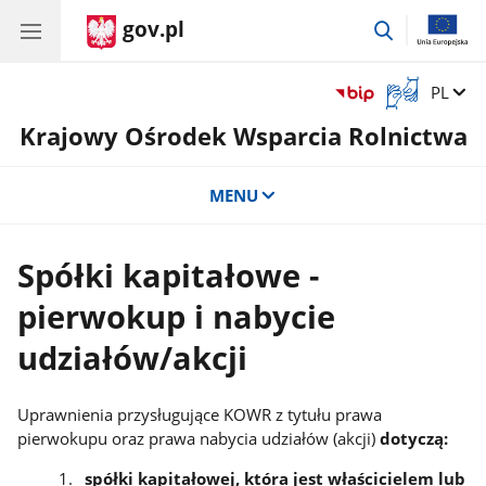
gov.pl
przejdź
do
wyszukiwar
Otwórz
Zmień 
PL
okno
Krajowy Ośrodek Wsparcia Rolnictwa
z
tłumaczem
języka
MENU
migowego
Spółki kapitałowe -
pierwokup i nabycie
udziałów/akcji
Uprawnienia przysługujące KOWR z tytułu prawa
pierwokupu oraz prawa nabycia udziałów (akcji)
dotyczą:
spółki kapitałowej, która jest właścicielem lub