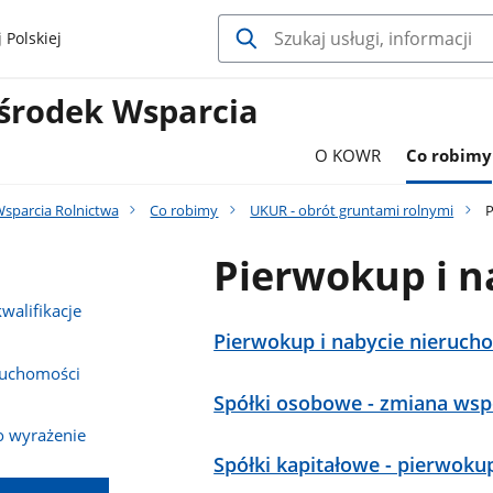
 Polskiej
środek Wsparcia
O KOWR
Co robimy
sparcia Rolnictwa
Co robimy
UKUR - obrót gruntami rolnymi
P
Pierwokup i n
walifikacje
Pierwokup i nabycie nieruch
ruchomości
Spółki osobowe - zmiana wsp
o wyrażenie
Spółki kapitałowe - pierwokup