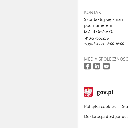
KONTAKT
Skontaktuj się z nami
pod numerem:
(22) 376-76-76
W dni robocze
w godzinach: 8:00-16:00
MEDIA SPOŁECZNOŚC
stopka
Strona
gov.pl
gov.pl
główna
gov.pl
Polityka cookies
Sł
Deklaracja dostępnośc