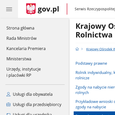
gov.pl
gov.pl
Serwis Rzeczypospolitej
Krajowy O
gov.pl
Strona główna
Rolnictwa
Rada Ministrów
Kancelaria Premiera
Krajowy Ośrodek W
Ministerstwa
Podstawy prawne
Urzędy, instytucje
Rolnik indywidualny, k
i placówki RP
rolnicze
Zgody na nabycie nie
rolnych
Usługi dla obywatela
Przykładowe wnioski 
Usługi dla przedsiębiorcy
zgody na nabycie
Usługi dla urzędnika