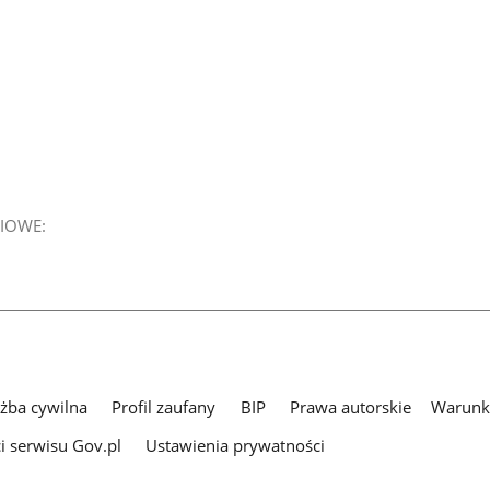
IOWE:
użba cywilna
Profil zaufany
BIP
Prawa autorskie
Warunki
i serwisu Gov.pl
Ustawienia prywatności