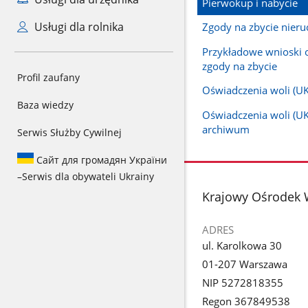
Pierwokup i nabycie
Usługi dla rolnika
Zgody na zbycie nier
Przykładowe wnioski 
zgody na zbycie
Profil zaufany
Oświadczenia woli (U
Baza wiedzy
Oświadczenia woli (UK
archiwum
Serwis Służby Cywilnej
Сайт для громадян України
–
Serwis dla obywateli Ukrainy
stopka
Krajowy Ośrodek 
ADRES
ul. Karolkowa 30
01-207 Warszawa
NIP 5272818355
Regon 367849538