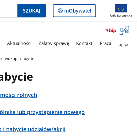
Logowanie
SZUKAJ
mObywatel
do
panelu
Otwórz
okno
z
Aktualności
Załatw sprawę
Kontakt
Praca
Zmień ję
PL
tłumac
języka
ierwokup i nabycie
migowe
abycie
omości rolnych
ólnika lub przystąpienie nowego
 i nabycie udziałów/akcji