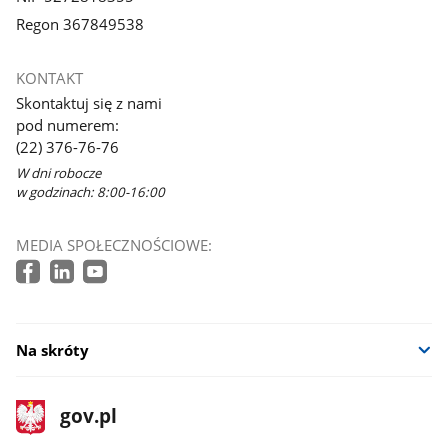
Regon 367849538
KONTAKT
Skontaktuj się z nami
pod numerem:
(22) 376-76-76
W dni robocze
w godzinach: 8:00-16:00
MEDIA SPOŁECZNOŚCIOWE:
Na skróty
stopka
Strona
gov.pl
gov.pl
główna