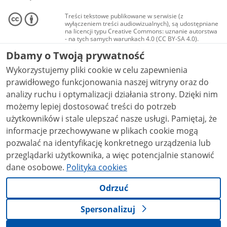
Treści tekstowe publikowane w serwisie (z
wyłączeniem treści audiowizualnych), są udostępniane
na licencji typu Creative Commons: uznanie autorstwa
- na tych samych warunkach 4.0 (CC BY-SA 4.0).
Materiały audiowizualne, w tym zdjęcia, materiały
Dbamy o Twoją prywatność
audio i wideo, są udostępniane na licencji typu
Creative Commons: uznanie autorstwa użycie
Wykorzystujemy pliki cookie w celu zapewnienia
niekomercyjne - bez utworów zależnych 4.0 (CC BY-
NC-ND 4.0), o ile nie jest to stwierdzone inaczej.
prawidłowego funkcjonowania naszej witryny oraz do
analizy ruchu i optymalizacji działania strony. Dzięki nim
możemy lepiej dostosować treści do potrzeb
użytkowników i stale ulepszać nasze usługi. Pamiętaj, że
informacje przechowywane w plikach cookie mogą
pozwalać na identyfikację konkretnego urządzenia lub
przeglądarki użytkownika, a więc potencjalnie stanowić
dane osobowe.
Polityka cookies
Odrzuć
Spersonalizuj