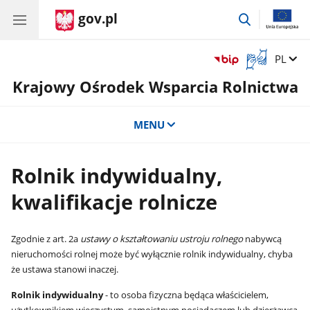
gov.pl
przejdź
do
wyszukiwar
Otwórz
Zmień 
PL
okno
Krajowy Ośrodek Wsparcia Rolnictwa
z
tłumaczem
języka
MENU
migowego
Rolnik indywidualny,
kwalifikacje rolnicze
Zgodnie z art. 2a
ustawy o kształtowaniu ustroju rolnego
nabywcą
nieruchomości rolnej może być wyłącznie rolnik indywidualny, chyba
że ustawa stanowi inaczej.
Rolnik indywidualny
- to osoba fizyczna będąca właścicielem,
użytkownikiem wieczystym, samoistnym posiadaczem lub dzierżawcą