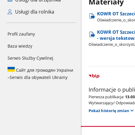
Materiały
Usługi dla rolnika
KOWR OT Szczecin
Oświadczenie​_o​_skorz
KOWR OT Szczecin
Profil zaufany
- wersja tekstow
Oświadczenie​_o​_skorzysta
Baza wiedzy
Serwis Służby Cywilnej
Сайт для громадян України
–
Serwis dla obywateli Ukrainy
Informacje o publ
Pierwsza publikacja:
13.03
Wytwarzający/ Odpowiada
Pokaż historię zmian