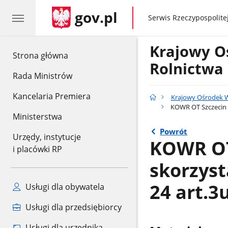
gov.pl
gov.pl
Serwis Rzeczypospolitej
Krajowy O
gov.pl
Strona główna
Rolnictwa
Rada Ministrów
Kancelaria Premiera
Krajowy Ośrodek W
KOWR OT Szczecin -
Ministerstwa
Powrót
Urzędy, instytucje
KOWR OT 
i placówki RP
skorzys
24 art.3
Usługi dla obywatela
Usługi dla przedsiębiorcy
Usługi dla urzędnika