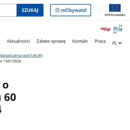
Logowanie
SZUKAJ
mObywatel
do
panelu
Otwórz
okno
z
Aktualności
Załatw sprawę
Kontakt
Praca
Zmień ję
PL
tłumac
języka
świadczenia woli (UKUR)
migowe
nr 1341/2024
 o
 60
4