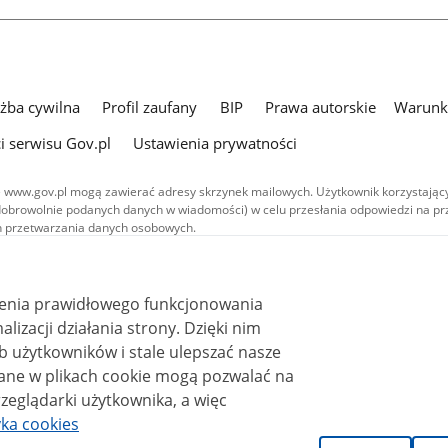
użba cywilna
Profil zaufany
BIP
Prawa autorskie
Warunki
i serwisu Gov.pl
Ustawienia prywatności
 www.gov.pl mogą zawierać adresy skrzynek mailowych. Użytkownik korzystający
dobrowolnie podanych danych w wiadomości) w celu przesłania odpowiedzi na prz
ach przetwarzania danych osobowych.
we publikowane w serwisie (z wyłączeniem treści audiowizualnych), są
 na licencji typu Creative Commons: uznanie autorstwa - na tych samych
 (CC BY-SA 4.0). Materiały audiowizualne, w tym zdjęcia, materiały audio i wideo
ienia prawidłowego funkcjonowania
ane na licencji typu Creative Commons: uznanie autorstwa użycie niekomercyjne 
ależnych 4.0 (CC BY-NC-ND 4.0), o ile nie jest to stwierdzone inaczej.
i działania strony. Dzięki nim
 użytkowników i stale ulepszać nasze
zeglądarki użytkownika, a więc
yka cookies