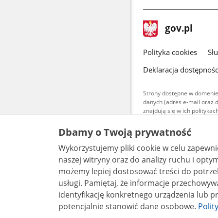
stopka
Strona
gov.pl
gov.pl
główna
gov.pl
Polityka cookies
Sł
Deklaracja dostępnośc
Strony dostępne w domenie
danych (adres e-mail oraz 
znajdują się w ich polityk
Treści teksto
Dbamy o Twoją prywatność
udostępniane
warunkach 4.0
Wykorzystujemy pliki cookie w celu zapewn
są udostępni
bez utworów z
naszej witryny oraz do analizy ruchu i optymalizacj
możemy lepiej dostosować treści do potrzeb
usługi. Pamiętaj, że informacje przechowywane w plikach cookie mogą pozwalać na
identyfikację konkretnego urządzenia lub pr
potencjalnie stanowić dane osobowe.
Polit