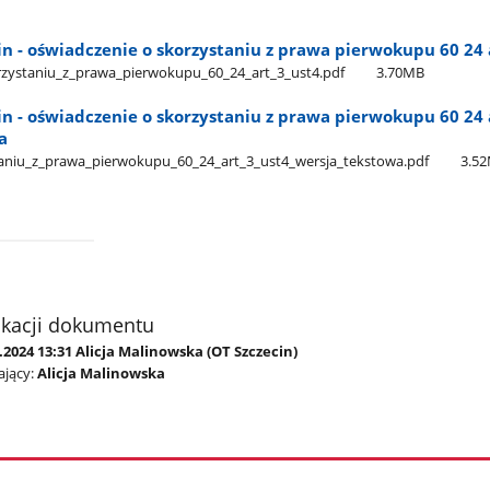
 - oświadczenie o skorzystaniu z prawa pierwokupu 60 24 
ystaniu​_z​_prawa​_pierwokupu​_60​_24​_art​_3​_ust4.pdf
3.70MB
 - oświadczenie o skorzystaniu z prawa pierwokupu 60 24 
a
niu​_z​_prawa​_pierwokupu​_60​_24​_art​_3​_ust4​_wersja​_tekstowa.pdf
3.5
ikacji dokumentu
.2024 13:31 Alicja Malinowska (OT Szczecin)
jący:
Alicja Malinowska