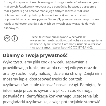
Strony dostępne w domenie www.gov.pl mogą zawierać adresy skrzynek
mailowych. Użytkownik korzystający z odnośnika będącego adresem e-
mail zgadza się na przetwarzanie jego danych (adres e-mail oraz
dobrowolnie podanych danych w wiadomości) w celu przesłania
odpowiedzi na przesłane pytania. Szczegóły przetwarzania danych przez
każdą z jednostek znajdują się w ich politykach przetwarzania danych
osobowych.
Treści tekstowe publikowane w serwisie (z
wyłączeniem treści audiowizualnych), są udostępniane
na licencji typu Creative Commons: uznanie autorstwa
- na tych samych warunkach 4.0 (CC BY-SA 4.0).
Materiały audiowizualne, w tym zdjęcia, materiały
Dbamy o Twoją prywatność
audio i wideo, są udostępniane na licencji typu
Creative Commons: uznanie autorstwa użycie
Wykorzystujemy pliki cookie w celu zapewnienia
niekomercyjne - bez utworów zależnych 4.0 (CC BY-
NC-ND 4.0), o ile nie jest to stwierdzone inaczej.
prawidłowego funkcjonowania naszej witryny oraz do
analizy ruchu i optymalizacji działania strony. Dzięki nim
możemy lepiej dostosować treści do potrzeb
użytkowników i stale ulepszać nasze usługi. Pamiętaj, że
informacje przechowywane w plikach cookie mogą
pozwalać na identyfikację konkretnego urządzenia lub
przeglądarki użytkownika, a więc potencjalnie stanowić