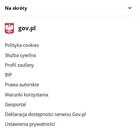
Na skróty
stopka
Strona
gov.pl
gov.pl
główna
gov.pl
Polityka cookies
Służba cywilna
Profil zaufany
BIP
Prawa autorskie
Warunki korzystania
Geoportal
Deklaracja dostępności serwisu Gov.pl
Ustawienia prywatności