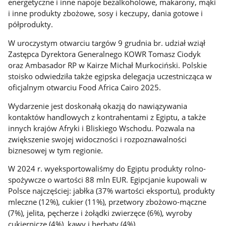
energetyczne i inne napoje bezalkoholowe, makarony, mąki
i inne produkty zbożowe, sosy i keczupy, dania gotowe i
półprodukty.
W uroczystym otwarciu targów 9 grudnia br. udział wziął
Zastępca Dyrektora Generalnego KOWR Tomasz Ciodyk
oraz Ambasador RP w Kairze Michał Murkociński. Polskie
stoisko odwiedziła także egipska delegacja uczestnicząca w
oficjalnym otwarciu Food Africa Cairo 2025.
Wydarzenie jest doskonałą okazją do nawiązywania
kontaktów handlowych z kontrahentami z Egiptu, a także
innych krajów Afryki i Bliskiego Wschodu. Pozwala na
zwiększenie swojej widoczności i rozpoznawalności
biznesowej w tym regionie.
W 2024 r. wyeksportowaliśmy do Egiptu produkty rolno-
spożywcze o wartości 88 mln EUR. Egipcjanie kupowali w
Polsce najczęściej: jabłka (37% wartości eksportu), produkty
mleczne (12%), cukier (11%), przetwory zbożowo-mączne
(7%), jelita, pęcherze i żołądki zwierzęce (6%), wyroby
cukiernicze (4%), kawy i herbaty (4%).