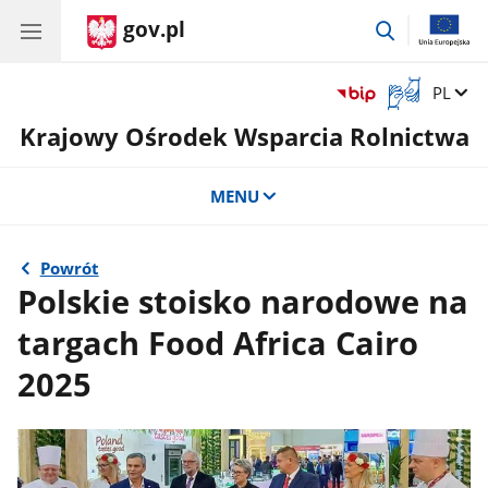
gov.pl
przejdź
do
wyszukiwar
Otwórz
Zmień 
PL
okno
Krajowy Ośrodek Wsparcia Rolnictwa
z
tłumaczem
języka
MENU
migowego
Powrót
Polskie stoisko narodowe na
targach Food Africa Cairo
2025