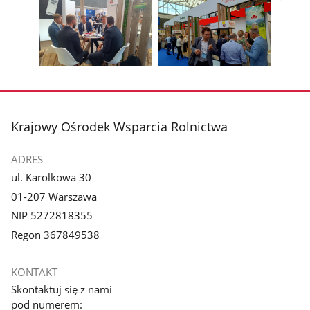
zdjęcie
zdjęcie
Pokaż
Poka
1
2
poprzednie
nest
z
z
zdjęcia
zdjęc
galerii.
galerii.
Pokaż
Pokaż
zdjęcie
zdjęcie
3
4
z
z
stopka
Krajowy Ośrodek Wsparcia Rolnictwa
galerii.
galerii.
ADRES
ul. Karolkowa 30
01-207 Warszawa
NIP 5272818355
Regon 367849538
KONTAKT
Skontaktuj się z nami
pod numerem: