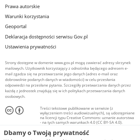
Prawa autorskie
Warunki korzystania
Geoportal
Deklaracja dostępności serwisu Gov.pl
Ustawienia prywatności
Strony dostępne w domenie www.gov.pl mogą zawierać adresy skrzynek
mailowych. Użytkownik korzystający z odnośnika będącego adresem e-
mail zgadza się na przetwarzanie jego danych (adres e-mail oraz
dobrowolnie podanych danych w wiadomości) w celu przesłania
odpowiedzi na przesłane pytania. Szczegóły przetwarzania danych przez
każdą z jednostek znajdują się w ich politykach przetwarzania danych
osobowych.
Treści tekstowe publikowane w serwisie (z
wyłączeniem treści audiowizualnych), są udostępniane
na licencji typu Creative Commons: uznanie autorstwa
- na tych samych warunkach 4.0 (CC BY-SA 4.0).
Materiały audiowizualne, w tym zdjęcia, materiały
Dbamy o Twoją prywatność
audio i wideo, są udostępniane na licencji typu
Creative Commons: uznanie autorstwa użycie