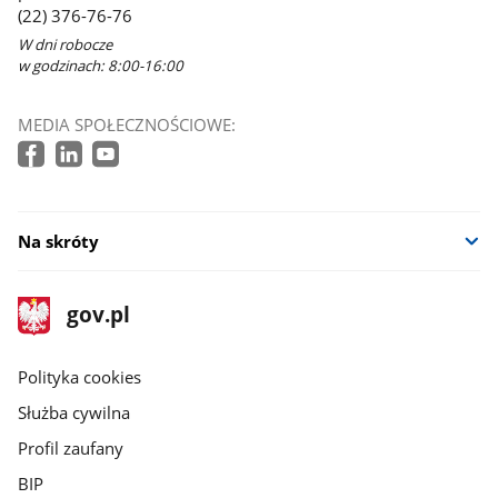
(22) 376-76-76
W dni robocze
w godzinach: 8:00-16:00
MEDIA SPOŁECZNOŚCIOWE:
Na skróty
stopka
Strona
gov.pl
gov.pl
główna
gov.pl
Polityka cookies
Służba cywilna
Profil zaufany
BIP