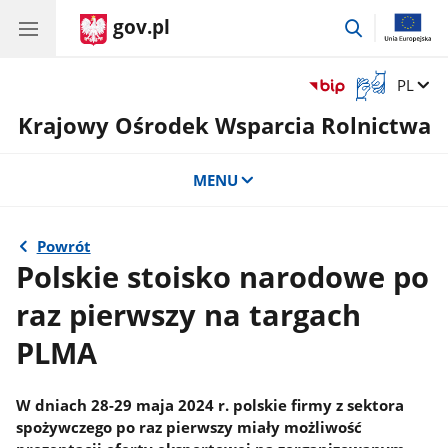
gov.pl
przejdź
do
wyszukiwar
Otwórz
Zmień 
PL
okno
Krajowy Ośrodek Wsparcia Rolnictwa
z
tłumaczem
języka
MENU
migowego
Powrót
Polskie stoisko narodowe po
raz pierwszy na targach
PLMA
W dniach 28-29 maja 2024 r. polskie firmy z sektora
spożywczego po raz pierwszy miały możliwość