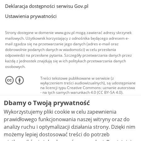
Deklaracja dostępności serwisu Gov.pl
Ustawienia prywatności
Strony dostępne w domenie www.gov.pl mogą zawierać adresy skrzynek
mailowych. Użytkownik korzystający z odnośnika będącego adresem e-
mail zgadza się na przetwarzanie jego danych (adres e-mail oraz
dobrowolnie podanych danych w wiadomości) w celu przesłania
odpowiedzi na przesłane pytania. Szczegóły przetwarzania danych przez
każdą z jednostek znajdują się w ich politykach przetwarzania danych
osobowych.
Treści tekstowe publikowane w serwisie (z
wyłączeniem treści audiowizualnych), są udostępniane
na licencji typu Creative Commons: uznanie autorstwa
- na tych samych warunkach 4.0 (CC BY-SA 4.0).
Materiały audiowizualne, w tym zdjęcia, materiały
Dbamy o Twoją prywatność
audio i wideo, są udostępniane na licencji typu
Creative Commons: uznanie autorstwa użycie
Wykorzystujemy pliki cookie w celu zapewnienia
niekomercyjne - bez utworów zależnych 4.0 (CC BY-
NC-ND 4.0), o ile nie jest to stwierdzone inaczej.
prawidłowego funkcjonowania naszej witryny oraz do
analizy ruchu i optymalizacji działania strony. Dzięki nim
możemy lepiej dostosować treści do potrzeb