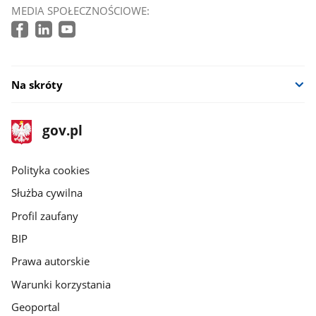
MEDIA SPOŁECZNOŚCIOWE:
Na skróty
stopka
Strona
gov.pl
gov.pl
główna
gov.pl
Polityka cookies
Służba cywilna
Profil zaufany
BIP
Prawa autorskie
Warunki korzystania
Geoportal