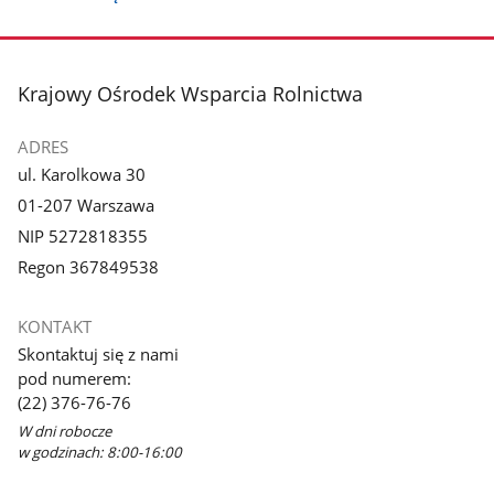
stopka
Krajowy Ośrodek Wsparcia Rolnictwa
ADRES
ul. Karolkowa 30
01-207 Warszawa
NIP 5272818355
Regon 367849538
KONTAKT
Skontaktuj się z nami
pod numerem:
(22) 376-76-76
W dni robocze
w godzinach: 8:00-16:00