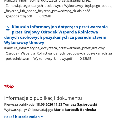
Klauzula​_informacyjna​_dotycząca​_przetwarzania​_przez​
_Zamawiającego​_danych​_osobowych​_Wykonawcy​_będącego​_osobą​
_fizyczną​_lub​_osobą​_fizyczną​_prowadzącą​_działalność​
_gospodarczą.pdf
0.12MB
Klauzula informacyjna dotycząca przetwarzania
przez Krajowy Ośrodek Wsparcia Rolnictwa
danych osobowych pozyskanych za pośrednictwem
Wykonawcy Umowy
Klauzula​_informacyjna​_dotycząca​_przetwarzania​_przez​_Krajowy​
_Ośrodek​_Wsparcia​_Rolnictwa​_danych​_osobowych​_pozyskanych​_za​
_pośrednictwem​_​_Wykonawcy​_Umowy.pdf
0.13MB
Informacje o publikacji dokumentu
Pierwsza publikacja:
18.06.2026 11:23 Tomasz Gąsiorowski
Wytwarzający/ Odpowiadający:
Maria Bartosik-Boniecka
Pokaż historię zmian