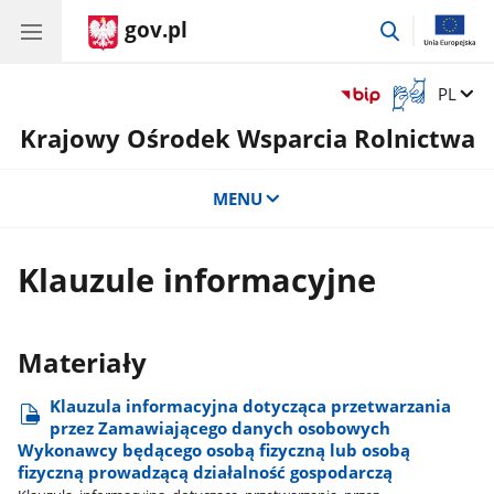
gov.pl
przejdź
do
wyszukiwar
Otwórz
Zmień 
PL
okno
Krajowy Ośrodek Wsparcia Rolnictwa
z
tłumaczem
języka
MENU
migowego
Klauzule informacyjne
Materiały
Klauzula informacyjna dotycząca przetwarzania
przez Zamawiającego danych osobowych
Wykonawcy będącego osobą fizyczną lub osobą
fizyczną prowadzącą działalność gospodarczą