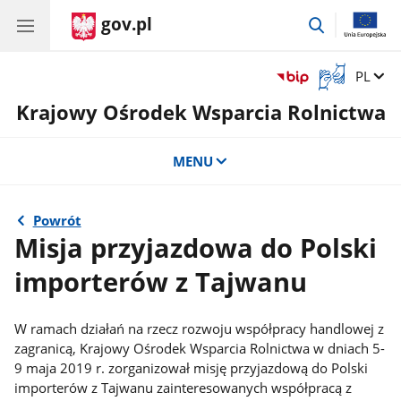
gov.pl
przejdź
do
wyszukiwar
Otwórz
Zmień 
PL
okno
Krajowy Ośrodek Wsparcia Rolnictwa
z
tłumaczem
języka
MENU
migowego
Powrót
Misja przyjazdowa do Polski
importerów z Tajwanu
W ramach działań na rzecz rozwoju współpracy handlowej z
zagranicą, Krajowy Ośrodek Wsparcia Rolnictwa w dniach 5-
9 maja 2019 r. zorganizował misję przyjazdową do Polski
importerów z Tajwanu zainteresowanych współpracą z