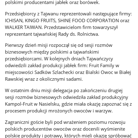
polskimi producentami jabłek oraz borówek.
Przedsiębiorcy z Tajwanu reprezentowali następujące firmy:
ICHISAN, KINGO FRUITS, SHINE FOOD CORPORATION oraz
WALKER TAIWAN. Przedstawicielom firm towarzyszył
reprezentant tajwańskiej Rady ds. Rolnictwa.
Pierwszy dzień misji rozpoczął się od sesji rozmów
biznesowych między polskimi a tajwańskimi
przedsiębiorcami. W kolejnych dniach Tajwańczycy
odwiedzili zakład produkcji jabłek firm: Fruit Family w
miejscowości Sadków Szlachecki oraz Bialski Owoc w Białej
Rawskiej wraz z okolicznymi sadami.
W ostatnim dniu misji delegacja po zakończeniu drugiej
sesji rozmów biznesowych odwiedziła zakład produkcyjny
Kampol-Fruit w Nasielsku, gdzie miała okazję zapoznać się z
procesem produkcji mrożonych owoców i warzyw.
Zagraniczni goście byli pod wrażeniem poziomu rozwoju
polskich producentów owoców oraz docenili wyśmienite
polskie produkty i potrawy, których mieli okazję spróbować