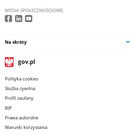
MEDIA SPOŁECZNOŚCIOWE:
Na skróty
stopka
Strona
gov.pl
gov.pl
główna
gov.pl
Polityka cookies
Służba cywilna
Profil zaufany
BIP
Prawa autorskie
Warunki korzystania