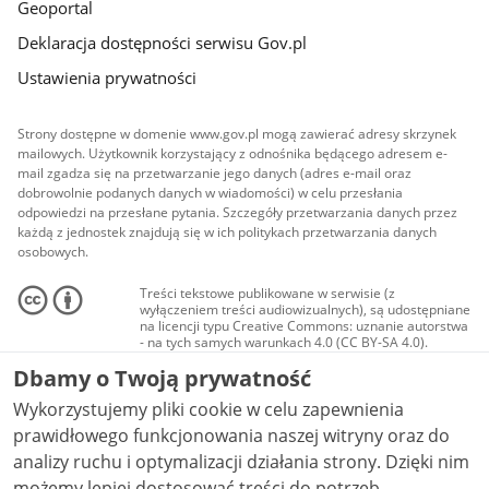
Geoportal
Deklaracja dostępności serwisu Gov.pl
Ustawienia prywatności
Strony dostępne w domenie www.gov.pl mogą zawierać adresy skrzynek
mailowych. Użytkownik korzystający z odnośnika będącego adresem e-
mail zgadza się na przetwarzanie jego danych (adres e-mail oraz
dobrowolnie podanych danych w wiadomości) w celu przesłania
odpowiedzi na przesłane pytania. Szczegóły przetwarzania danych przez
każdą z jednostek znajdują się w ich politykach przetwarzania danych
osobowych.
Treści tekstowe publikowane w serwisie (z
wyłączeniem treści audiowizualnych), są udostępniane
na licencji typu Creative Commons: uznanie autorstwa
- na tych samych warunkach 4.0 (CC BY-SA 4.0).
Materiały audiowizualne, w tym zdjęcia, materiały
Dbamy o Twoją prywatność
audio i wideo, są udostępniane na licencji typu
Creative Commons: uznanie autorstwa użycie
Wykorzystujemy pliki cookie w celu zapewnienia
niekomercyjne - bez utworów zależnych 4.0 (CC BY-
NC-ND 4.0), o ile nie jest to stwierdzone inaczej.
prawidłowego funkcjonowania naszej witryny oraz do
analizy ruchu i optymalizacji działania strony. Dzięki nim
możemy lepiej dostosować treści do potrzeb