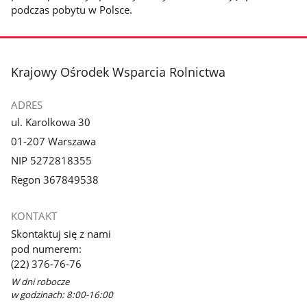
podczas pobytu w Polsce.
stopka
Krajowy Ośrodek Wsparcia Rolnictwa
ADRES
ul. Karolkowa 30
01-207 Warszawa
NIP 5272818355
Regon 367849538
KONTAKT
Skontaktuj się z nami
pod numerem:
(22) 376-76-76
W dni robocze
w godzinach: 8:00-16:00