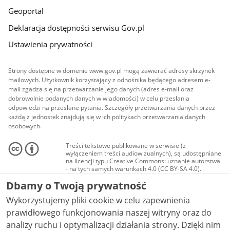
Geoportal
Deklaracja dostępności serwisu Gov.pl
Ustawienia prywatności
Strony dostępne w domenie www.gov.pl mogą zawierać adresy skrzynek
mailowych. Użytkownik korzystający z odnośnika będącego adresem e-
mail zgadza się na przetwarzanie jego danych (adres e-mail oraz
dobrowolnie podanych danych w wiadomości) w celu przesłania
odpowiedzi na przesłane pytania. Szczegóły przetwarzania danych przez
każdą z jednostek znajdują się w ich politykach przetwarzania danych
osobowych.
Treści tekstowe publikowane w serwisie (z
wyłączeniem treści audiowizualnych), są udostępniane
na licencji typu Creative Commons: uznanie autorstwa
- na tych samych warunkach 4.0 (CC BY-SA 4.0).
Materiały audiowizualne, w tym zdjęcia, materiały
Dbamy o Twoją prywatność
audio i wideo, są udostępniane na licencji typu
Creative Commons: uznanie autorstwa użycie
Wykorzystujemy pliki cookie w celu zapewnienia
niekomercyjne - bez utworów zależnych 4.0 (CC BY-
NC-ND 4.0), o ile nie jest to stwierdzone inaczej.
prawidłowego funkcjonowania naszej witryny oraz do
analizy ruchu i optymalizacji działania strony. Dzięki nim