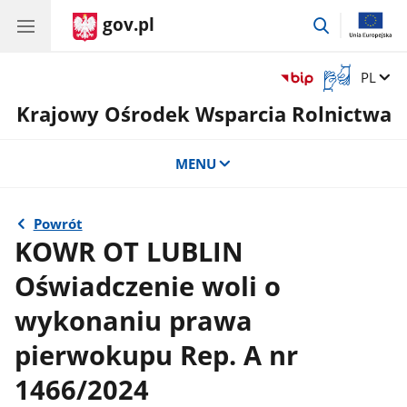
gov.pl
przejdź
do
wyszukiwar
Otwórz
Zmień 
PL
okno
Krajowy Ośrodek Wsparcia Rolnictwa
z
tłumaczem
języka
MENU
migowego
Powrót
KOWR OT LUBLIN
Oświadczenie woli o
wykonaniu prawa
pierwokupu Rep. A nr
1466/2024