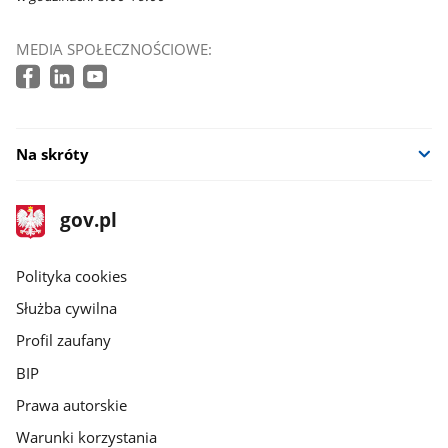
MEDIA SPOŁECZNOŚCIOWE:
Na skróty
stopka
Strona
gov.pl
gov.pl
główna
gov.pl
Polityka cookies
Służba cywilna
Profil zaufany
BIP
Prawa autorskie
Warunki korzystania