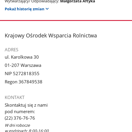
Wytwarzający/ Odpowiadający:
Małgorzata Aftyka
Pokaż historię zmian
stopka
Krajowy Ośrodek Wsparcia Rolnictwa
ADRES
ul. Karolkowa 30
01-207 Warszawa
NIP 5272818355
Regon 367849538
KONTAKT
Skontaktuj się z nami
pod numerem:
(22) 376-76-76
W dni robocze
w godzinach: 8:00-16:00