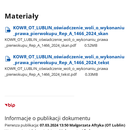
Materiały
KOWR​_OT​_LUBLIN​_oświadczenie​_woli​_o​_wykonaniu​
_prawa​_pierwokupu​_Rep​_A​_1466​_2024​_skan
KOWR​_OT​_LUBLIN​_oświadczenie​_woli​_o​_wykonaniu​_prawa​
_pierwokupu​_Rep​_A​_1466​_2024​_skan.pdf
0.52MB
KOWR​_OT​_LUBLIN​_oświadczenie​_woli​_o​_wykonaniu​
_prawa​_pierwokupu​_Rep​_A​_1466​_2024​_tekst
KOWR​_OT​_LUBLIN​_oświadczenie​_woli​_o​_wykonaniu​_prawa​
_pierwokupu​_Rep​_A​_1466​_2024​_tekst.pdf
0.33MB
Informacje o publikacji dokumentu
Pierwsza publikacja:
07.03.2024 13:50 Małgorzata Aftyka (OT Lublin)