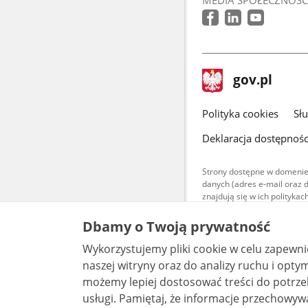
stopka
Strona
gov.pl
gov.pl
główna
gov.pl
Polityka cookies
Sł
Deklaracja dostępnośc
Strony dostępne w domenie
danych (adres e-mail oraz 
znajdują się w ich polityk
Treści teksto
Dbamy o Twoją prywatność
udostępniane
warunkach 4.0
Wykorzystujemy pliki cookie w celu zapewn
są udostępni
bez utworów z
naszej witryny oraz do analizy ruchu i optymalizacj
możemy lepiej dostosować treści do potrzeb
usługi. Pamiętaj, że informacje przechowywane w plikach cookie mogą pozwalać na