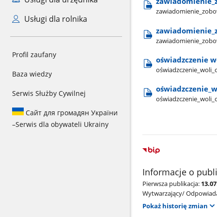
zawiadomienie​_z
zawiadomienie​_zobow
Usługi dla rolnika
zawiadomienie​_zo
zawiadomienie​_zobowi
Profil zaufany
oświadzczenie w
oświadzczenie​_woli​
Baza wiedzy
oświadzczenie​_w
Serwis Służby Cywilnej
oświadzczenie​_woli​_
Сайт для громадян України
–
Serwis dla obywateli Ukrainy
Informacje o publ
Pierwsza publikacja:
13.07
Wytwarzający/ Odpowiada
Pokaż historię zmian