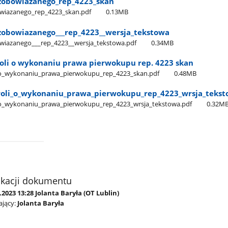
obowiazanego​_rep​_4223​_skan
iazanego​_rep​_4223​_skan.pdf
0.13MB
bowiazanego​_​_​_rep​_4223​_​_wersja​_tekstowa
azanego​_​_​_rep​_4223​_​_wersja​_tekstowa.pdf
0.34MB
oli o wykonaniu prawa pierwokupu rep. 4223 skan
_o​_wykonaniu​_prawa​_pierwokupu​_rep​_4223​_skan.pdf
0.48MB
oli​_o​_wykonaniu​_prawa​_pierwokupu​_rep​_4223​_wrsja​_teks
o​_wykonaniu​_prawa​_pierwokupu​_rep​_4223​_wrsja​_tekstowa.pdf
0.32M
ikacji dokumentu
.2023 13:28 Jolanta Baryła (OT Lublin)
jący:
Jolanta Baryła