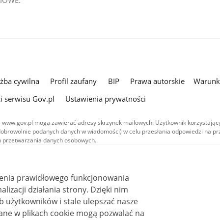
użba cywilna
Profil zaufany
BIP
Prawa autorskie
Warunki
i serwisu Gov.pl
Ustawienia prywatności
 www.gov.pl mogą zawierać adresy skrzynek mailowych. Użytkownik korzystający
dobrowolnie podanych danych w wiadomości) w celu przesłania odpowiedzi na prz
ach przetwarzania danych osobowych.
we publikowane w serwisie (z wyłączeniem treści audiowizualnych), są
 na licencji typu Creative Commons: uznanie autorstwa - na tych samych
 (CC BY-SA 4.0). Materiały audiowizualne, w tym zdjęcia, materiały audio i wideo
ienia prawidłowego funkcjonowania
ane na licencji typu Creative Commons: uznanie autorstwa użycie niekomercyjne 
ależnych 4.0 (CC BY-NC-ND 4.0), o ile nie jest to stwierdzone inaczej.
i działania strony. Dzięki nim
 użytkowników i stale ulepszać nasze