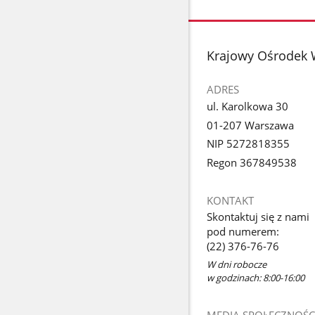
stopka
Krajowy Ośrodek 
ADRES
ul. Karolkowa 30
01-207 Warszawa
NIP 5272818355
Regon 367849538
KONTAKT
Skontaktuj się z nami
pod numerem:
(22) 376-76-76
W dni robocze
w godzinach: 8:00-16:00
MEDIA SPOŁECZNOŚC