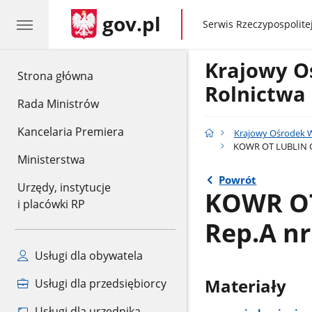
gov.pl
gov.pl
Serwis Rzeczypospolitej
Krajowy O
gov.pl
Strona główna
Rolnictwa
Rada Ministrów
Kancelaria Premiera
Krajowy Ośrodek W
KOWR OT LUBLIN Oś
Ministerstwa
Powrót
Urzędy, instytucje
KOWR OT
i placówki RP
Rep.A nr
Usługi dla obywatela
Materiały
Usługi dla przedsiębiorcy
Usługi dla urzędnika