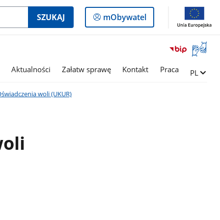
Logowanie
SZUKAJ
mObywatel
do
panelu
Otwórz
okno
z
Aktualności
Załatw sprawę
Kontakt
Praca
Zmień ję
PL
tłumac
języka
świadczenia woli (UKUR)
migowe
oli