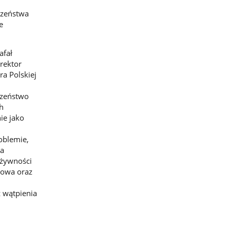
czeństwa
e
afał
rektor
a Polskiej
czeństwo
h
ie jako
oblemie,
wa
 żywności
wowa oraz
 wątpienia