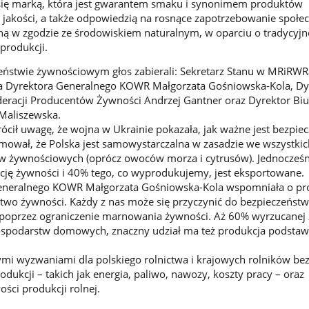
 się marką, która jest gwarantem smaku i synonimem produktów
jakości, a także odpowiedzią na rosnące zapotrzebowanie społe
ą w zgodzie ze środowiskiem naturalnym, w oparciu o tradycyjn
produkcji.
eństwie żywnościowym głos zabierali: Sekretarz Stanu w MRiRWR
 Dyrektora Generalnego KOWR Małgorzata Gośniowska-Kola, Dy
deracji Producentów Żywności Andrzej Gantner oraz Dyrektor Biur
Maliszewska.
cił uwagę, że wojna w Ukrainie pokazała, jak ważne jest bezpie
mował, że Polska jest samowystarczalna w zasadzie we wszystkic
 żywnościowych (oprócz owoców morza i cytrusów). Jednocześn
ję żywności i 40% tego, co wyprodukujemy, jest eksportowane.
eneralnego KOWR Małgorzata Gośniowska-Kola wspomniała o pr
two żywności. Każdy z nas może się przyczynić do bezpieczeńst
poprzez ograniczenie marnowania żywności. Aż 60% wyrzucanej
spodarstw domowych, znaczny udział ma też produkcja podsta
mi wyzwaniami dla polskiego rolnictwa i krajowych rolników bez
odukcji – takich jak energia, paliwo, nawozy, koszty pracy – oraz
ci produkcji rolnej.