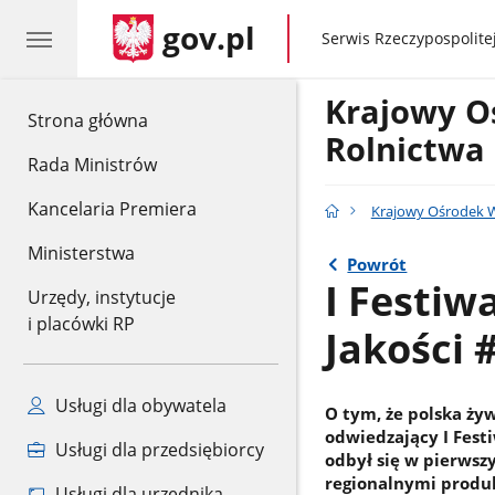
gov.pl
gov.pl
Serwis Rzeczypospolitej
Krajowy O
gov.pl
Strona główna
Rolnictwa
Rada Ministrów
Kancelaria Premiera
Krajowy Ośrodek W
Ministerstwa
Powrót
I Festiw
Urzędy, instytucje
i placówki RP
Jakości
Usługi dla obywatela
O tym, że polska ży
odwiedzający I Fest
Usługi dla przedsiębiorcy
odbył się w pierwsz
regionalnymi produ
Usługi dla urzędnika