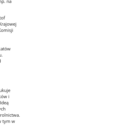
np. na
tof
Krajowej
Komisji
katów
u.
ł
ukuje
ków i
Ideą
ych
rolnictwa.
w tym w