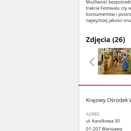
Możliwość bezpośredn
trakcie Festiwalu czy
konsumentów i postrz
najwyższej jakości or
Zdjęcia (26)
Pokaż
poprzednie
Pokaż
zdjęcia
zdjęcie
1
z
stopka
Krajowy Ośrodek 
galerii.
ADRES
ul. Karolkowa 30
01-207 Warszawa