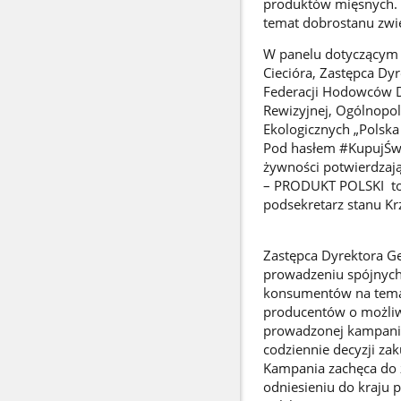
produktów mięsnych. 
temat dobrostanu zwi
W panelu dotyczącym 
Ciecióra, Zastępca D
Federacji Hodowców D
Rewizyjnej, Ogólnopo
Ekologicznych „Polska
Pod hasłem #KupujŚwi
żywności potwierdzają
– PRODUKT POLSKI to j
podsekretarz stanu Krz
Zastępca Dyrektora 
prowadzeniu spójnych
konsumentów na temat 
producentów o możliw
prowadzonej kampanii
codziennie decyzji za
Kampania zachęca do 
odniesieniu do kraju