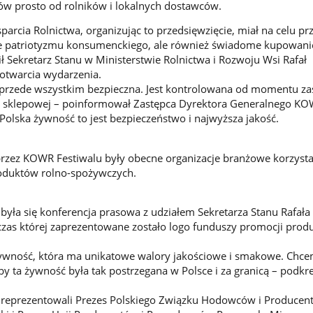
ów prosto od rolników i lokalnych dostawców.
arcia Rolnictwa, organizując to przedsięwzięcie, miał na celu pr
 patriotyzmu konsumenckiego, ale również świadome kupowani
ł Sekretarz Stanu w Ministerstwie Rolnictwa i Rozwoju Wsi Rafał
twarcia wydarzenia.
 przede wszystkim bezpieczna. Jest kontrolowana od momentu zas
łki sklepowej – poinformował Zastępca Dyrektora Generalnego K
 Polska żywność to jest bezpieczeństwo i najwyższa jakość.
ez KOWR Festiwalu były obecne organizacje branżowe korzysta
oduktów rolno-spożywczych.
dbyła się konferencja prasowa z udziałem Sekretarza Stanu Rafała
as której zaprezentowane zostało logo funduszy promocji prod
żywność, która ma unikatowe walory jakościowe i smakowe. Chce
y ta żywność była tak postrzegana w Polsce i za granicą – podkre
e reprezentowali Prezes Polskiego Związku Hodowców i Producen