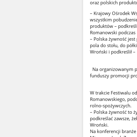
oraz polskich produkt
– Krajowy Ośrodek Wsp
wszystkim pobudzenie
produktów – podkreśli
Romanowski podczas o
– Polska żywność jest
pola do stołu, do pó
Wroński i podkreślił –
Na organizowanym prz
funduszy promocji pr
W trakcie Festiwalu o
Romanowskiego, podcz
rolno-spożywczych.
– Polska żywność to 
podkreślać zawsze, żeb
Wroński.
Na konferencji branż