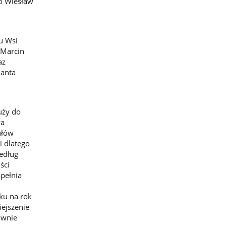
o Wiesław
u Wsi
 Marcin
az
lanta
uży do
ła
ułów
i dlatego
Według
ści
spełnia
ku na rok
iejszenie
ównie