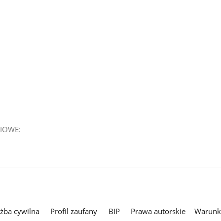
IOWE:
użba cywilna
Profil zaufany
BIP
Prawa autorskie
Warunki