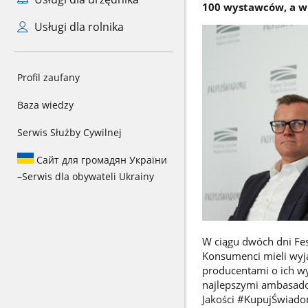
100 wystawców, a w 
Usługi dla rolnika
Profil zaufany
Baza wiedzy
Serwis Służby Cywilnej
Сайт для громадян України
–
Serwis dla obywateli Ukrainy
W ciągu dwóch dni Fe
Konsumenci mieli wyj
producentami o ich wyr
najlepszymi ambasador
Jakości #KupujŚwiado