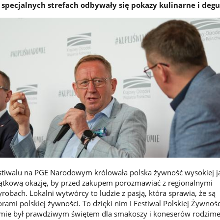
specjalnych strefach odbywały się pokazy kulinarne i degu
stiwalu na PGE Narodowym królowała polska żywność wysokiej ja
ątkową okazję, by przed zakupem porozmawiać z regionalnymi
obach. Lokalni wytwórcy to ludzie z pasją, która sprawia, że są
ami polskiej żywności. To dzięki nim I Festiwal Polskiej Żywnoś
mie był prawdziwym świętem dla smakoszy i koneserów rodzime