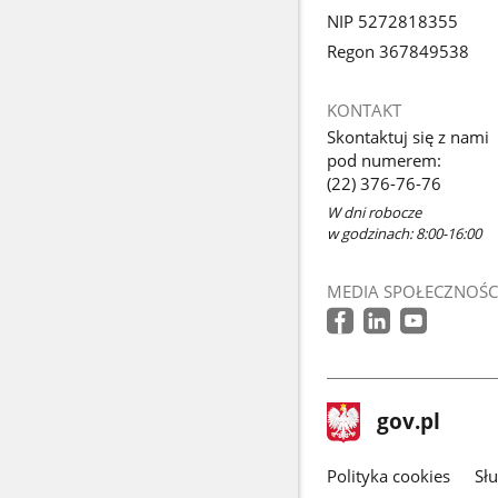
NIP 5272818355
Regon 367849538
KONTAKT
Skontaktuj się z nami
pod numerem:
(22) 376-76-76
W dni robocze
w godzinach: 8:00-16:00
MEDIA SPOŁECZNOŚC
stopka
Strona
gov.pl
gov.pl
główna
gov.pl
Polityka cookies
Sł