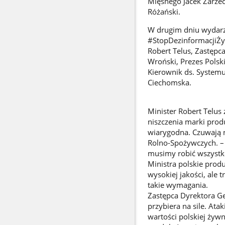
Mięsnego Jacek Zarze
Różański.
W drugim dniu wydarze
#StopDezinformacjiŻyw
Robert Telus, Zastęp
Wroński, Prezes Polsk
Kierownik ds. System
Ciechomska.
Minister Robert Telus 
niszczenia marki prod
wiarygodna. Czuwają n
Rolno-Spożywczych. – 
musimy robić wszystko
Ministra polskie prod
wysokiej jakości, ale
takie wymagania.
Zastępca Dyrektora G
przybiera na sile. At
wartości polskiej żyw