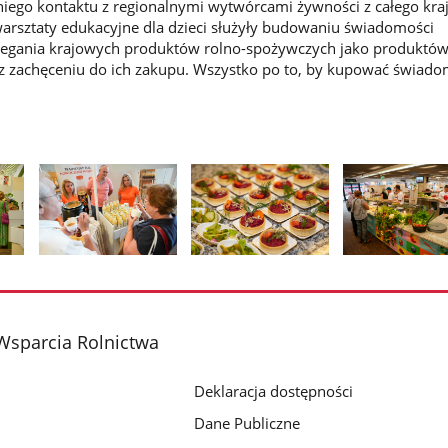
iego kontaktu z regionalnymi wytwórcami żywności z całego kra
 warsztaty edukacyjne dla dzieci służyły budowaniu świadomości
egania krajowych produktów rolno-spożywczych jako produktó
az zachęceniu do ich zakupu. Wszystko po to, by kupować świado
Pokaż
Pokaż
Pokaż
zdjęcie
zdjęcie
zdjęcie
2
3
4
z
z
z
Wsparcia Rolnictwa
galerii.
galerii.
galerii.
Deklaracja dostępności
Dane Publiczne