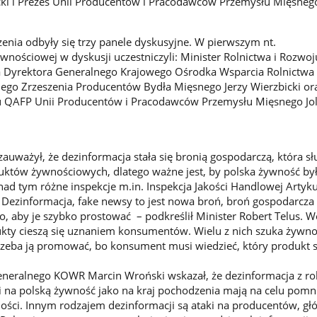
cki i Prezes Unii Producentów i Pracodawców Przemysłu Mięsneg
nia odbyły się trzy panele dyskusyjne. W pierwszym nt.
nościowej w dyskusji uczestniczyli: Minister Rolnictwa i Rozwoj
ca Dyrektora Generalnego Krajowego Ośrodka Wsparcia Rolnictwa
iego Zrzeszenia Producentów Bydła Mięsnego Jerzy Wierzbicki or
u QAFP Unii Producentów i Pracodawców Przemysłu Mięsnego Jo
zauważył, że dezinformacja stała się bronią gospodarczą, która sł
uktów żywnościowych, dlatego ważne jest, by polska żywność by
ad tym różne inspekcje m.in. Inspekcja Jakości Handlowej Artyk
Dezinformacja, fake newsy to jest nowa broń, broń gospodarcza 
, aby je szybko prostować – podkreślił Minister Robert Telus. 
ukty cieszą się uznaniem konsumentów. Wielu z nich szuka żywno
 trzeba ją promować, bo konsument musi wiedzieć, który produkt 
eneralnego KOWR Marcin Wroński wskazał, że dezinformacja z ro
aki na polską żywność jako na kraj pochodzenia mają na celu pomn
ności. Innym rodzajem dezinformacji są ataki na producentów, gł