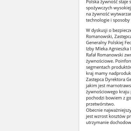
Polska żywność staje
spożywczych wysokiej 
na żywność wytwarzan
technologie i sposoby 
W dyskusji o bezpiecz
Romanowski, Zastępca
Generalny Polskiej Fe
Izby Mleka Agnieszka 
Rafał Romanowski zwró
żywnościowe. Poinfor
segmentach produktów
kraj mamy nadprodukc
Zastępca Dyrektora G
jakim jest marnotraws
żywnościowego kraju 
pochodzi bowiem z go
przetwórstwo.
Obecnie najważniejszy
jest wzrost kosztów pr
utrzymanie dochodowoś