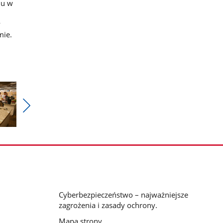
ju w
w
mie.
Pokaż
nestępne
zdjęcia
Cyberbezpieczeństwo – najważniejsze
zagrożenia i zasady ochrony.
Mapa strony