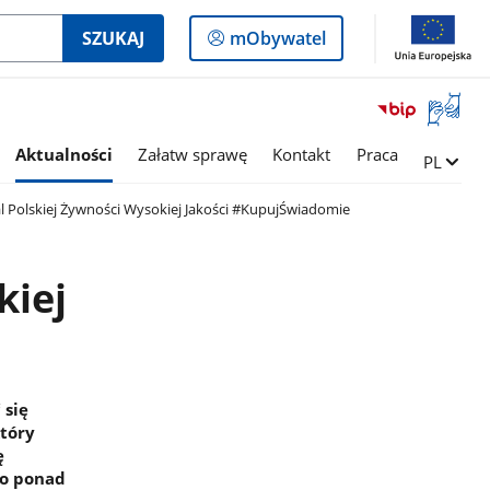
Logowanie
SZUKAJ
mObywatel
do
panelu
Otwórz
okno
z
Aktualności
Załatw sprawę
Kontakt
Praca
Zmień ję
PL
tłumac
języka
al Polskiej Żywności Wysokiej Jakości #KupujŚwiadomie
migowe
kiej
 się
który
ę
ło ponad