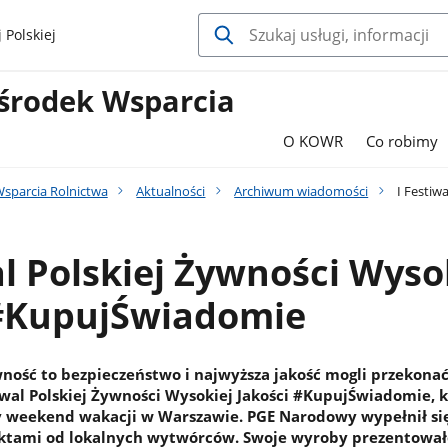
 Polskiej
środek Wsparcia
O KOWR
Co robimy
sparcia Rolnictwa
Aktualności
Archiwum wiadomości
I Festiw
al Polskiej Żywności Wyso
 #KupujŚwiadomie
wność to bezpieczeństwo i najwyższa jakość mogli przekonać
iwal Polskiej Żywności Wysokiej Jakości #KupujŚwiadomie, 
y weekend wakacji w Warszawie. PGE Narodowy wypełnił si
ktami od lokalnych wytwórców. Swoje wyroby prezentowa