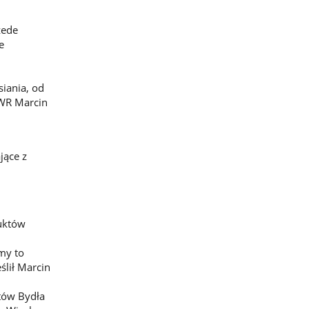
zede
e
iania, od
OWR Marcin
jące z
uktów
my to
ślił Marcin
tów Bydła