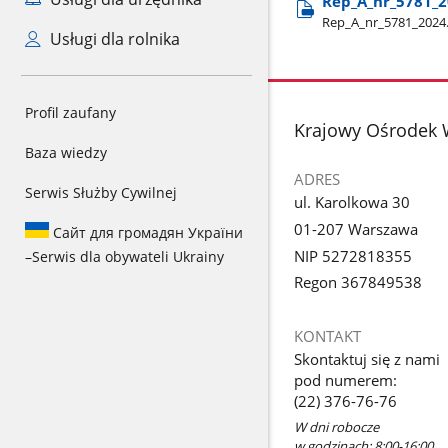
Rep​_A​_nr​_5781​_
Rep​_A​_nr​_5781​_2024
Usługi dla rolnika
Profil zaufany
stopka
Krajowy Ośrodek 
Baza wiedzy
ADRES
Serwis Służby Cywilnej
ul. Karolkowa 30
01-207 Warszawa
Сайт для громадян України
NIP 5272818355
–
Serwis dla obywateli Ukrainy
Regon 367849538
KONTAKT
Skontaktuj się z nami
pod numerem:
(22) 376-76-76
W dni robocze
w godzinach: 8:00-16:00