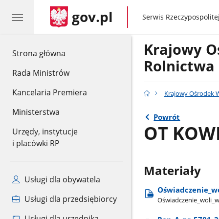
gov.pl
gov.pl
Serwis Rzeczypospolitej
Krajowy O
gov.pl
Strona główna
Rolnictwa
Rada Ministrów
Kancelaria Premiera
Krajowy Ośrodek W
Ministerstwa
Powrót
OT KOWR
Urzędy, instytucje
i placówki RP
Materiały
Usługi dla obywatela
Oświadczenie​_wo
Usługi dla przedsiębiorcy
Oświadczenie​_woli​_w
Usługi dla urzędnika