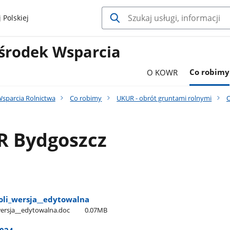
 Polskiej
środek Wsparcia
O KOWR
Co robimy
sparcia Rolnictwa
Co robimy
UKUR - obrót gruntami rolnymi
O
 Bydgoszcz
li​_wersja​_​_edytowalna
ersja​_​_edytowalna.doc
0.07MB