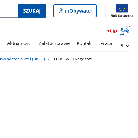
Logowanie
SZUKAJ
mObywatel
do
panelu
Otwórz
okno
z
Aktualności
Załatw sprawę
Kontakt
Praca
Zmień ję
PL
tłumac
języka
świadczenia woli (UKUR)
OT KOWR Bydgoszcz
migowe