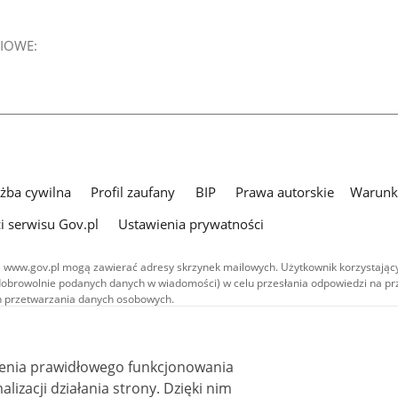
IOWE:
użba cywilna
Profil zaufany
BIP
Prawa autorskie
Warunki
i serwisu Gov.pl
Ustawienia prywatności
 www.gov.pl mogą zawierać adresy skrzynek mailowych. Użytkownik korzystający
dobrowolnie podanych danych w wiadomości) w celu przesłania odpowiedzi na prz
ach przetwarzania danych osobowych.
we publikowane w serwisie (z wyłączeniem treści audiowizualnych), są
 na licencji typu Creative Commons: uznanie autorstwa - na tych samych
 (CC BY-SA 4.0). Materiały audiowizualne, w tym zdjęcia, materiały audio i wideo
ienia prawidłowego funkcjonowania
ane na licencji typu Creative Commons: uznanie autorstwa użycie niekomercyjne 
ależnych 4.0 (CC BY-NC-ND 4.0), o ile nie jest to stwierdzone inaczej.
i działania strony. Dzięki nim