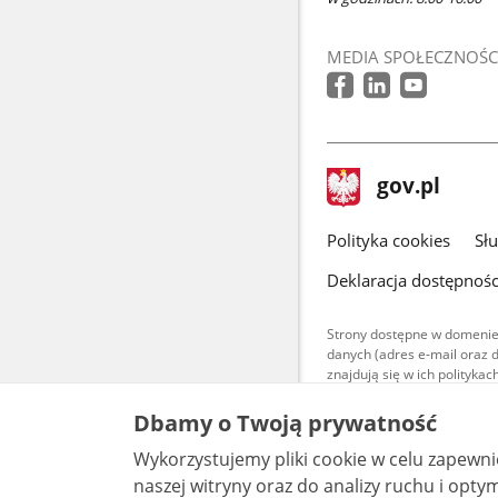
MEDIA SPOŁECZNOŚC
stopka
Strona
gov.pl
gov.pl
główna
gov.pl
Polityka cookies
Sł
Deklaracja dostępnośc
Strony dostępne w domenie
danych (adres e-mail oraz 
znajdują się w ich polityk
Treści teksto
Dbamy o Twoją prywatność
udostępniane
warunkach 4.0
Wykorzystujemy pliki cookie w celu zapewn
są udostępni
bez utworów z
naszej witryny oraz do analizy ruchu i optymalizacj