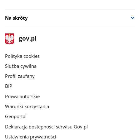
Na skróty
stopka
Strona
gov.pl
gov.pl
główna
gov.pl
Polityka cookies
Służba cywilna
Profil zaufany
BIP
Prawa autorskie
Warunki korzystania
Geoportal
Deklaracja dostępności serwisu Gov.pl
Ustawienia prywatności