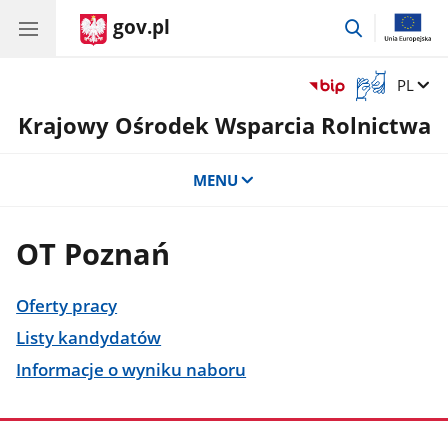
gov.pl
przejdź
do
wyszukiwar
Otwórz
Zmień 
PL
okno
Krajowy Ośrodek Wsparcia Rolnictwa
z
tłumaczem
języka
MENU
migowego
OT Poznań
Oferty pracy
Listy kandydatów
Informacje o wyniku naboru