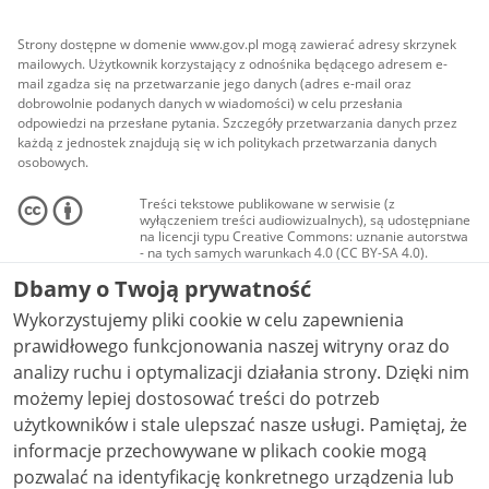
Strony dostępne w domenie www.gov.pl mogą zawierać adresy skrzynek
mailowych. Użytkownik korzystający z odnośnika będącego adresem e-
mail zgadza się na przetwarzanie jego danych (adres e-mail oraz
dobrowolnie podanych danych w wiadomości) w celu przesłania
odpowiedzi na przesłane pytania. Szczegóły przetwarzania danych przez
każdą z jednostek znajdują się w ich politykach przetwarzania danych
osobowych.
Treści tekstowe publikowane w serwisie (z
wyłączeniem treści audiowizualnych), są udostępniane
na licencji typu Creative Commons: uznanie autorstwa
- na tych samych warunkach 4.0 (CC BY-SA 4.0).
Materiały audiowizualne, w tym zdjęcia, materiały
Dbamy o Twoją prywatność
audio i wideo, są udostępniane na licencji typu
Creative Commons: uznanie autorstwa użycie
Wykorzystujemy pliki cookie w celu zapewnienia
niekomercyjne - bez utworów zależnych 4.0 (CC BY-
NC-ND 4.0), o ile nie jest to stwierdzone inaczej.
prawidłowego funkcjonowania naszej witryny oraz do
analizy ruchu i optymalizacji działania strony. Dzięki nim
możemy lepiej dostosować treści do potrzeb
użytkowników i stale ulepszać nasze usługi. Pamiętaj, że
informacje przechowywane w plikach cookie mogą
pozwalać na identyfikację konkretnego urządzenia lub