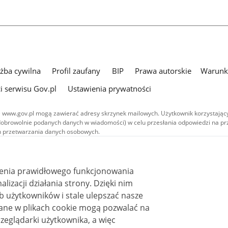
użba cywilna
Profil zaufany
BIP
Prawa autorskie
Warunki
i serwisu Gov.pl
Ustawienia prywatności
 www.gov.pl mogą zawierać adresy skrzynek mailowych. Użytkownik korzystający
dobrowolnie podanych danych w wiadomości) w celu przesłania odpowiedzi na prz
ach przetwarzania danych osobowych.
we publikowane w serwisie (z wyłączeniem treści audiowizualnych), są
 na licencji typu Creative Commons: uznanie autorstwa - na tych samych
 (CC BY-SA 4.0). Materiały audiowizualne, w tym zdjęcia, materiały audio i wideo
ienia prawidłowego funkcjonowania
ane na licencji typu Creative Commons: uznanie autorstwa użycie niekomercyjne 
ależnych 4.0 (CC BY-NC-ND 4.0), o ile nie jest to stwierdzone inaczej.
i działania strony. Dzięki nim
 użytkowników i stale ulepszać nasze
zeglądarki użytkownika, a więc