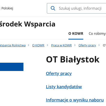
 Polskiej
środek Wsparcia
O KOWR
Co robimy
sparcia Rolnictwa
O KOWR
Praca w KOWR
Oferty pracy
OT
OT Białystok
Oferty pracy
Listy kandydatów
Informacje o wyniku naboru