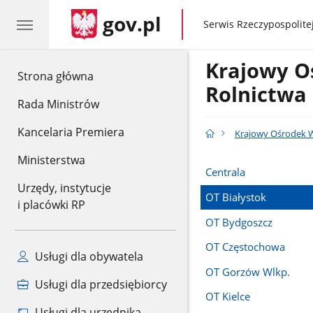
gov.pl
gov.pl
Serwis Rzeczypospolitej
Krajowy O
gov.pl
Strona główna
Rolnictwa
Rada Ministrów
Kancelaria Premiera
Krajowy Ośrodek W
Ministerstwa
Centrala
Urzędy, instytucje
OT Białystok
i placówki RP
OT Bydgoszcz
OT Częstochowa
Usługi dla obywatela
OT Gorzów Wlkp.
Usługi dla przedsiębiorcy
OT Kielce
Usługi dla urzędnika