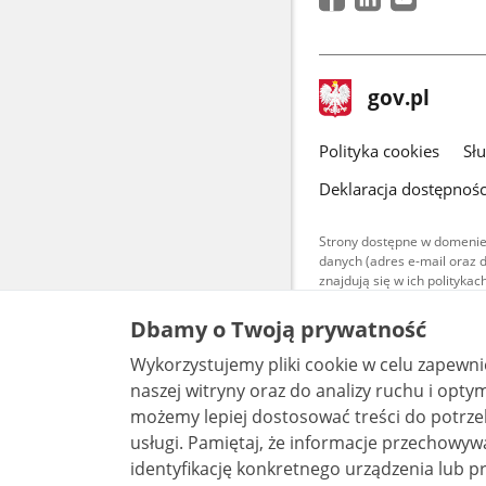
stopka
Strona
gov.pl
gov.pl
główna
gov.pl
Polityka cookies
Sł
Deklaracja dostępnośc
Strony dostępne w domenie
danych (adres e-mail oraz 
znajdują się w ich polityk
Treści teksto
Dbamy o Twoją prywatność
udostępniane
warunkach 4.0
Wykorzystujemy pliki cookie w celu zapewn
są udostępni
bez utworów z
naszej witryny oraz do analizy ruchu i optymalizacj
możemy lepiej dostosować treści do potrzeb
usługi. Pamiętaj, że informacje przechowywane w plikach cookie mogą pozwalać na
identyfikację konkretnego urządzenia lub pr