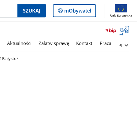
Logowanie
SZUKAJ
mObywatel
do
panelu
Otwórz
okno
z
Aktualności
Załatw sprawę
Kontakt
Praca
Zmień ję
PL
tłumac
języka
 Białystok
migowe