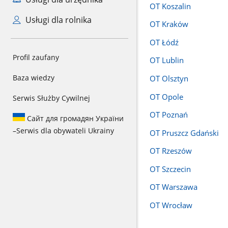
OT Koszalin
Usługi dla rolnika
OT Kraków
OT Łódź
Profil zaufany
OT Lublin
Baza wiedzy
OT Olsztyn
OT Opole
Serwis Służby Cywilnej
OT Poznań
Сайт для громадян України
–
Serwis dla obywateli Ukrainy
OT Pruszcz Gdański
OT Rzeszów
OT Szczecin
OT Warszawa
OT Wrocław