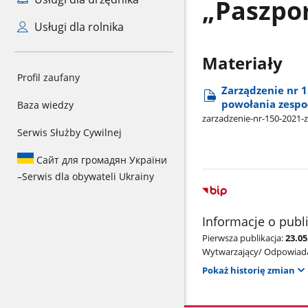
„Paszpor
Usługi dla rolnika
Materiały
Profil zaufany
Zarządzenie nr 
powołania zespoł
Baza wiedzy
zarzadzenie-nr-150-2021-z
Serwis Służby Cywilnej
Сайт для громадян України
–
Serwis dla obywateli Ukrainy
Informacje o publ
Pierwsza publikacja:
23.0
Wytwarzający/ Odpowiada
Pokaż historię zmian