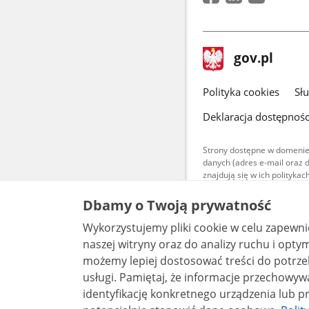
stopka
Strona
gov.pl
gov.pl
główna
gov.pl
Polityka cookies
Sł
Deklaracja dostępnośc
Strony dostępne w domenie
danych (adres e-mail oraz 
znajdują się w ich polityk
Treści teksto
Dbamy o Twoją prywatność
udostępniane
warunkach 4.0
Wykorzystujemy pliki cookie w celu zapewn
są udostępni
bez utworów z
naszej witryny oraz do analizy ruchu i optymalizacj
możemy lepiej dostosować treści do potrzeb
usługi. Pamiętaj, że informacje przechowywane w plikach cookie mogą pozwalać na
identyfikację konkretnego urządzenia lub pr