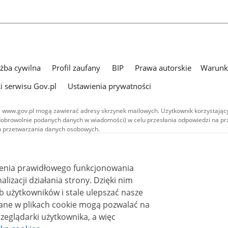
użba cywilna
Profil zaufany
BIP
Prawa autorskie
Warunki
i serwisu Gov.pl
Ustawienia prywatności
 www.gov.pl mogą zawierać adresy skrzynek mailowych. Użytkownik korzystający
dobrowolnie podanych danych w wiadomości) w celu przesłania odpowiedzi na prz
ach przetwarzania danych osobowych.
we publikowane w serwisie (z wyłączeniem treści audiowizualnych), są
 na licencji typu Creative Commons: uznanie autorstwa - na tych samych
 (CC BY-SA 4.0). Materiały audiowizualne, w tym zdjęcia, materiały audio i wideo
ienia prawidłowego funkcjonowania
ane na licencji typu Creative Commons: uznanie autorstwa użycie niekomercyjne 
ależnych 4.0 (CC BY-NC-ND 4.0), o ile nie jest to stwierdzone inaczej.
i działania strony. Dzięki nim
 użytkowników i stale ulepszać nasze
zeglądarki użytkownika, a więc