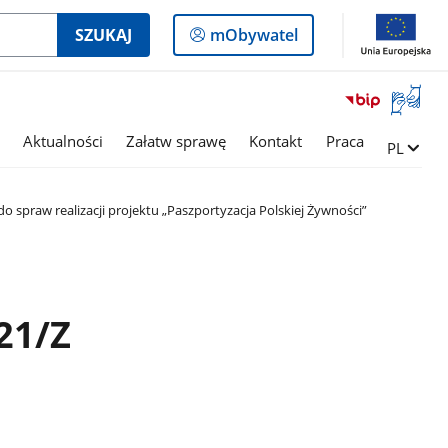
Logowanie
SZUKAJ
mObywatel
do
panelu
Otwórz
okno
z
Aktualności
Załatw sprawę
Kontakt
Praca
Zmień ję
PL
tłumac
języka
migowe
 spraw realizacji projektu „Paszportyzacja Polskiej Żywności”
21/Z