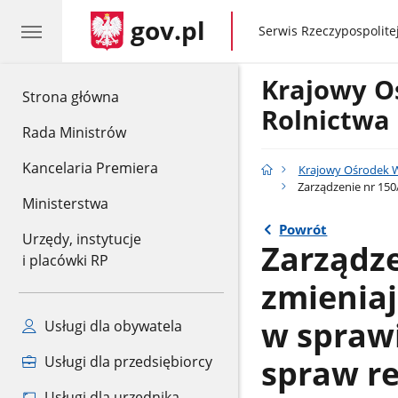
gov.pl
gov.pl
Serwis Rzeczypospolitej
Krajowy O
gov.pl
Strona główna
Rolnictwa
Rada Ministrów
Kancelaria Premiera
Krajowy Ośrodek W
Zarządzenie nr 150/
Ministerstwa
Powrót
Urzędy, instytucje
Zarządze
i placówki RP
zmieniaj
w spraw
Usługi dla obywatela
spraw re
Usługi dla przedsiębiorcy
Usługi dla urzędnika