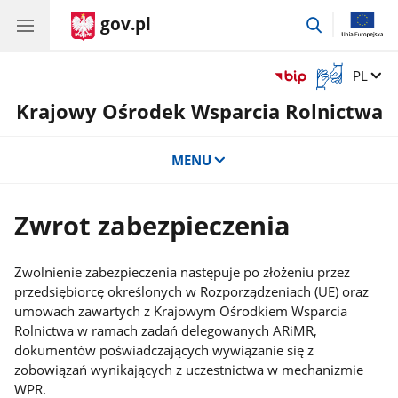
gov.pl
przejdź
do
wyszukiwar
Otwórz
Zmień 
PL
okno
Krajowy Ośrodek Wsparcia Rolnictwa
z
tłumaczem
języka
MENU
migowego
Zwrot zabezpieczenia
Zwolnienie zabezpieczenia następuje po złożeniu przez
przedsiębiorcę określonych w Rozporządzeniach (UE) oraz
umowach zawartych z Krajowym Ośrodkiem Wsparcia
Rolnictwa w ramach zadań delegowanych ARiMR,
dokumentów poświadczających wywiązanie się z
zobowiązań wynikających z uczestnictwa w mechanizmie
WPR.