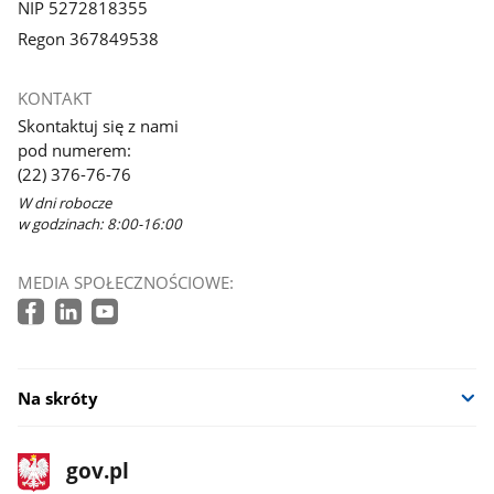
NIP 5272818355
Regon 367849538
KONTAKT
Skontaktuj się z nami
pod numerem:
(22) 376-76-76
W dni robocze
w godzinach: 8:00-16:00
MEDIA SPOŁECZNOŚCIOWE:
Na skróty
stopka
Strona
gov.pl
gov.pl