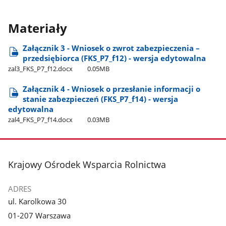
Materiały
Załącznik 3 - Wniosek o zwrot zabezpieczenia –
przedsiębiorca (FKS​_P7​_f12) - wersja edytowalna
zal3​_FKS​_P7​_f12.docx
0.05MB
Załącznik 4 - Wniosek o przesłanie informacji o
stanie zabezpieczeń (FKS​_P7​_f14) - wersja
edytowalna
zal4​_FKS​_P7​_f14.docx
0.03MB
stopka
Krajowy Ośrodek Wsparcia Rolnictwa
ADRES
ul. Karolkowa 30
01-207 Warszawa