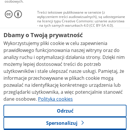
osobowych.
Treści tekstowe publikowane w serwisie (z
wyłączeniem treści audiowizualnych), są udostępniane
na licencji typu Creative Commons: uznanie autorstwa
- na tych samych warunkach 4.0 (CC BY-SA 4.0).
Materiały audiowizualne, w tym zdjęcia, materiały
Dbamy o Twoją prywatność
audio i wideo, są udostępniane na licencji typu
Creative Commons: uznanie autorstwa użycie
Wykorzystujemy pliki cookie w celu zapewnienia
niekomercyjne - bez utworów zależnych 4.0 (CC BY-
NC-ND 4.0), o ile nie jest to stwierdzone inaczej.
prawidłowego funkcjonowania naszej witryny oraz do
analizy ruchu i optymalizacji działania strony. Dzięki nim
możemy lepiej dostosować treści do potrzeb
użytkowników i stale ulepszać nasze usługi. Pamiętaj, że
informacje przechowywane w plikach cookie mogą
pozwalać na identyfikację konkretnego urządzenia lub
przeglądarki użytkownika, a więc potencjalnie stanowić
dane osobowe.
Polityka cookies
Odrzuć
Spersonalizuj